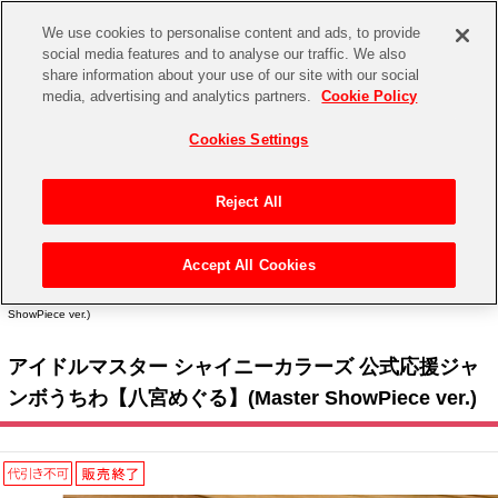
We use cookies to personalise content and ads, to provide
social media features and to analyse our traffic. We also
share information about your use of our site with our social
CHANNEL
STORE
EVENT
media, advertising and analytics partners.
Cookie Policy
グッズ
ゲーム
電子書籍
CD / Blu-ray
Cookies Settings
キャラクター
ジャンル
CHANNEL
アイドルマスターシリーズ
イベントグッズ
【重要】二段階認証設定およびID・パスワード管理のお願い
Reject All
ASOBI CHANNEL TOP
トイ・ホビー
アイドルマスター
【重要】「代金引換」決済および納品書同梱の終了のお知らせ
Accept All Cookies
STORE
トップ
生活雑貨
> キャラクター >
アイドルマスター シリーズ
>
アイドルマスター シャイニーカラー
アイドルマスター シンデレラガールズ
ズ
> アイドルマスター シャイニーカラーズ 公式応援ジャンボうちわ【八宮めぐる】(Master
ShowPiece ver.)
ASOBI STORE TOP
グッズ
アイドルマスター ミリオンライブ！
アイドルマスター シャイニーカラーズ 公式応援ジャ
ゲーム
電子書籍
アイドルマスター SideM
ンボうちわ【八宮めぐる】(Master ShowPiece ver.)
CD / Blu-ray
アイドルマスター シャイニーカラーズ
EVENT
学園アイドルマスター