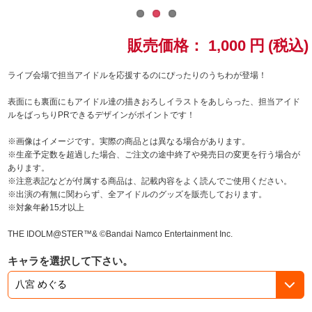
ドラゴンボール
販売価格：
1,000
円
(税込)
ラブライブ！シリーズ
ライブ会場で担当アイドルを応援するのにぴったりのうちわが登場！
ラブライブ！
表面にも裏面にもアイドル達の描きおろしイラストをあしらった、担当アイド
ルをばっちりPRできるデザインがポイントです！
ラブライブ！サンシャイン‼
※画像はイメージです。実際の商品とは異なる場合があります。
※生産予定数を超過した場合、ご注文の途中終了や発売日の変更を行う場合が
ラブライブ！虹ヶ咲学園スクールアイドル同好会
あります。
※注意表記などが付属する商品は、記載内容をよく読んでご使用ください。
ラブライブ！スーパースター!!
※出演の有無に関わらず、全アイドルのグッズを販売しております。
※対象年齢15才以上
アイドリッシュセブン
THE IDOLM@STER™& ©Bandai Namco Entertainment Inc.
モフモフパレード
キャラを選択して下さい。