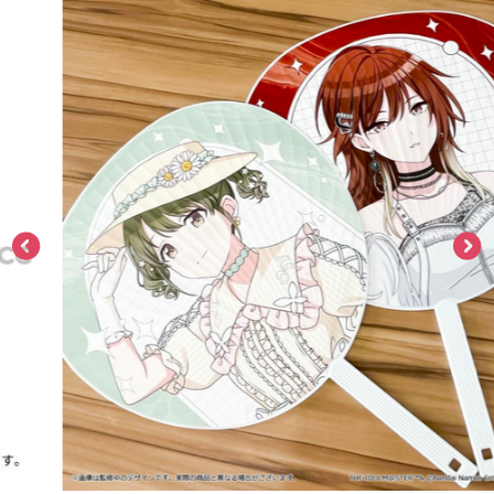
ASOBI TICKET
ASOBI STAGE
プロジェクトアイマス ヴイアライヴ
その他先行受付
テイルズ オブ シリーズ
電音部
プレミアム会員とは
鉄拳
太鼓の達人
ACE COMBAT
パックマン
ナムコクラシック
スサノオマジック
ガンダムシリーズ