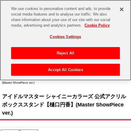
We use cookies to personalise content and ads, to provide
social media features and to analyse our traffic. We also
share information about your use of our site with our social
CHANNEL
STORE
EVENT
media, advertising and analytics partners.
Cookie Policy
グッズ
ゲーム
電子書籍
CD / Blu-ray
Cookies Settings
キャラクター
ジャンル
CHANNEL
アイドルマスターシリーズ
イベントグッズ
【重要】二段階認証設定およびID・パスワード管理のお願い
Reject All
ASOBI CHANNEL TOP
トイ・ホビー
アイドルマスター
【重要】「代金引換」決済および納品書同梱の終了のお知らせ
Accept All Cookies
STORE
トップ
生活雑貨
> キャラクター >
アイドルマスター シリーズ
>
アイドルマスター シャイニーカラー
アイドルマスター シンデレラガールズ
ズ
> アイドルマスター シャイニーカラーズ 公式アクリルボックススタンド【樋口円香】
(Master ShowPiece ver.)
ASOBI STORE TOP
グッズ
アイドルマスター ミリオンライブ！
アイドルマスター シャイニーカラーズ 公式アクリル
ゲーム
電子書籍
アイドルマスター SideM
ボックススタンド【樋口円香】(Master ShowPiece
CD / Blu-ray
ver.)
アイドルマスター シャイニーカラーズ
EVENT
学園アイドルマスター