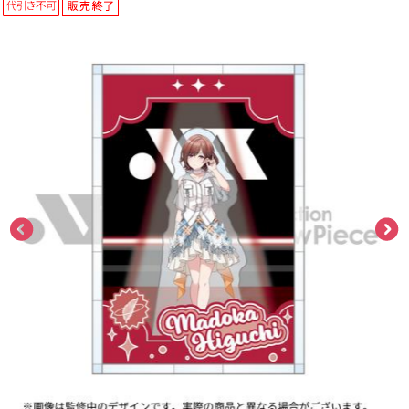
ASOBI TICKET
ASOBI STAGE
プロジェクトアイマス ヴイアライヴ
その他先行受付
テイルズ オブ シリーズ
電音部
プレミアム会員とは
鉄拳
太鼓の達人
ACE COMBAT
パックマン
ナムコクラシック
スサノオマジック
ガンダムシリーズ