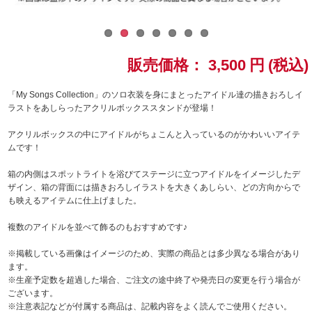
ドラゴンボール
ラブライブ！シリーズ
販売価格：
3,500
円
(税込)
ラブライブ！
「My Songs Collection」のソロ衣装を身にまとったアイドル達の描きおろしイ
ラストをあしらったアクリルボックススタンドが登場！
ラブライブ！サンシャイン‼
アクリルボックスの中にアイドルがちょこんと入っているのがかわいいアイテ
ムです！
ラブライブ！虹ヶ咲学園スクールアイドル同好会
箱の内側はスポットライトを浴びてステージに立つアイドルをイメージしたデ
ザイン、箱の背面には描きおろしイラストを大きくあしらい、どの方向からで
ラブライブ！スーパースター!!
も映えるアイテムに仕上げました。
アイドリッシュセブン
複数のアイドルを並べて飾るのもおすすめです♪
※掲載している画像はイメージのため、実際の商品とは多少異なる場合があり
モフモフパレード
ます。
※生産予定数を超過した場合、ご注文の途中終了や発売日の変更を行う場合が
ございます。
※注意表記などが付属する商品は、記載内容をよく読んでご使用ください。