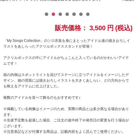
ドラゴンボール
ラブライブ！シリーズ
販売価格：
3,500
円
(税込)
ラブライブ！
「My Songs Collection」のソロ衣装を身にまとったアイドル達の描きおろしイ
ラストをあしらったアクリルボックススタンドが登場！
ラブライブ！サンシャイン‼
アクリルボックスの中にアイドルがちょこんと入っているのがかわいいアイテ
ムです！
ラブライブ！虹ヶ咲学園スクールアイドル同好会
箱の内側はスポットライトを浴びてステージに立つアイドルをイメージしたデ
ザイン、箱の背面には描きおろしイラストを大きくあしらい、どの方向からで
ラブライブ！スーパースター!!
も映えるアイテムに仕上げました。
アイドリッシュセブン
複数のアイドルを並べて飾るのもおすすめです♪
※掲載している画像はイメージのため、実際の商品とは多少異なる場合があり
モフモフパレード
ます。
※生産予定数を超過した場合、ご注文の途中終了や発売日の変更を行う場合が
ございます。
※注意表記などが付属する商品は、記載内容をよく読んでご使用ください。