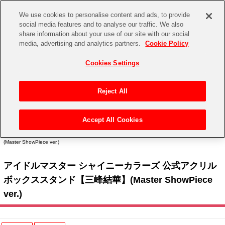
We use cookies to personalise content and ads, to provide
social media features and to analyse our traffic. We also
share information about your use of our site with our social
CHANNEL
STORE
EVENT
media, advertising and analytics partners.
Cookie Policy
グッズ
ゲーム
電子書籍
CD / Blu-ray
Cookies Settings
キャラクター
ジャンル
CHANNEL
アイドルマスターシリーズ
イベントグッズ
【重要】二段階認証設定およびID・パスワード管理のお願い
Reject All
ASOBI CHANNEL TOP
トイ・ホビー
アイドルマスター
【重要】「代金引換」決済および納品書同梱の終了のお知らせ
Accept All Cookies
STORE
トップ
生活雑貨
> キャラクター >
アイドルマスター シリーズ
>
アイドルマスター シャイニーカラー
アイドルマスター シンデレラガールズ
ズ
> アイドルマスター シャイニーカラーズ 公式アクリルボックススタンド【三峰結華】
(Master ShowPiece ver.)
ASOBI STORE TOP
グッズ
アイドルマスター ミリオンライブ！
アイドルマスター シャイニーカラーズ 公式アクリル
ゲーム
電子書籍
アイドルマスター SideM
ボックススタンド【三峰結華】(Master ShowPiece
CD / Blu-ray
ver.)
アイドルマスター シャイニーカラーズ
EVENT
学園アイドルマスター