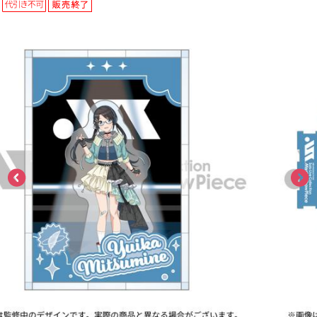
ASOBI TICKET
ASOBI STAGE
プロジェクトアイマス ヴイアライヴ
その他先行受付
テイルズ オブ シリーズ
電音部
プレミアム会員とは
鉄拳
太鼓の達人
ACE COMBAT
パックマン
ナムコクラシック
スサノオマジック
ガンダムシリーズ