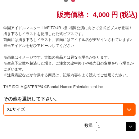
ドラゴンボール
販売価格：
4,000
円
(税込)
ラブライブ！シリーズ
学園アイドルマスター LIVE TOUR -標- 福岡公演に向けて公式ビブスが登場！
描き下ろしイラストを使用した公式ビブスです。
前面には描き下ろしイラスト、背面にはアイドル名がデザインされています♪
ラブライブ！
担当アイドルをぜひアピールしてください！
ラブライブ！サンシャイン‼
※画像はイメージです。実際の商品とは異なる場合があります。
※生産予定数を超過した場合、ご注文の途中終了や発売日の変更を行う場合が
ございます。
ラブライブ！虹ヶ咲学園スクールアイドル同好会
※注意表記などが付属する商品は、記載内容をよく読んでご使用ください。
ラブライブ！スーパースター!!
THE IDOLM@STER™& ©Bandai Namco Entertainment Inc.
その他を選択して下さい。
アイドリッシュセブン
モフモフパレード
数量