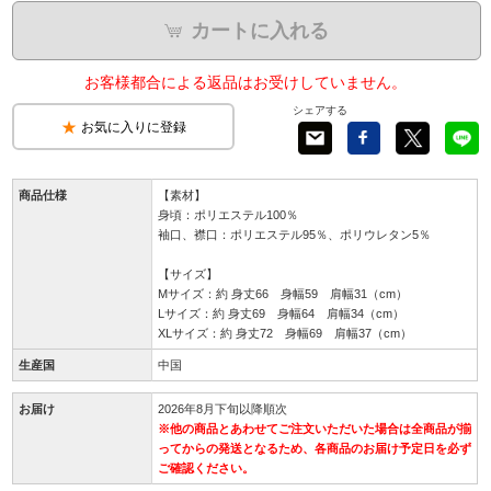
カートに入れる
お客様都合による返品はお受けしていません。
シェアする
お気に入りに登録
商品仕様
【素材】
身頃：ポリエステル100％
袖口、襟口：ポリエステル95％、ポリウレタン5％
【サイズ】
Mサイズ：約 身丈66 身幅59 肩幅31（cm）
Lサイズ：約 身丈69 身幅64 肩幅34（cm）
XLサイズ：約 身丈72 身幅69 肩幅37（cm）
生産国
中国
お届け
2026年8月下旬以降順次
※他の商品とあわせてご注文いただいた場合は全商品が揃
ってからの発送となるため、各商品のお届け予定日を必ず
ご確認ください。