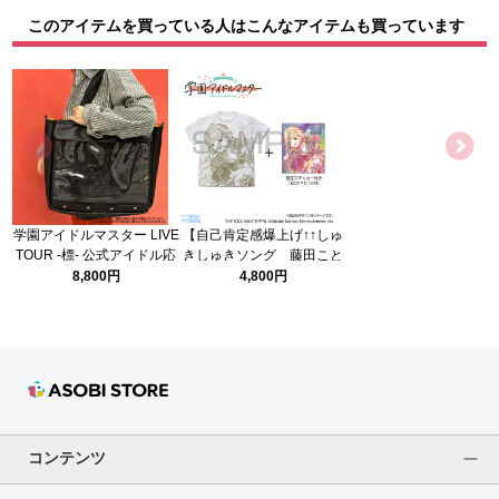
このアイテムを買っている人はこんなアイテムも買っています
学園アイドルマスター LIVE
【自己肯定感爆上げ↑↑しゅ
TOUR -標- 公式アイドル応
きしゅきソング 藤田こと
援3wayトートバッグ
ね】オールプリントTシャ
8,800円
4,800円
ツ/WHITE-XL
コンテンツ