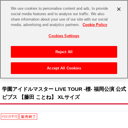
We use cookies to personalise content and ads, to provide
social media features and to analyse our traffic. We also
share information about your use of our site with our social
CHANNEL
STORE
EVENT
media, advertising and analytics partners.
Cookie Policy
グッズ
ゲーム
電子書籍
CD / Blu-ray
Cookies Settings
キャラクター
ジャンル
CHANNEL
アイドルマスターシリーズ
イベントグッズ
【重要】二段階認証設定およびID・パスワード管理のお願い
Reject All
ASOBI CHANNEL TOP
トイ・ホビー
アイドルマスター
【重要】「代金引換」決済および納品書同梱の終了のお知らせ
Accept All Cookies
STORE
トップ
生活雑貨
> キャラクター >
アイドルマスター シリーズ
>
学園アイドルマスター
> 学園アイド
アイドルマスター シンデレラガールズ
ルマスター LIVE TOUR -標- 福岡公演 公式ビブス 【藤田 ことね】 XLサイズ
ASOBI STORE TOP
グッズ
アイドルマスター ミリオンライブ！
学園アイドルマスター LIVE TOUR -標- 福岡公演 公式
ゲーム
電子書籍
ビブス 【藤田 ことね】 XLサイズ
アイドルマスター SideM
CD / Blu-ray
アイドルマスター シャイニーカラーズ
EVENT
学園アイドルマスター