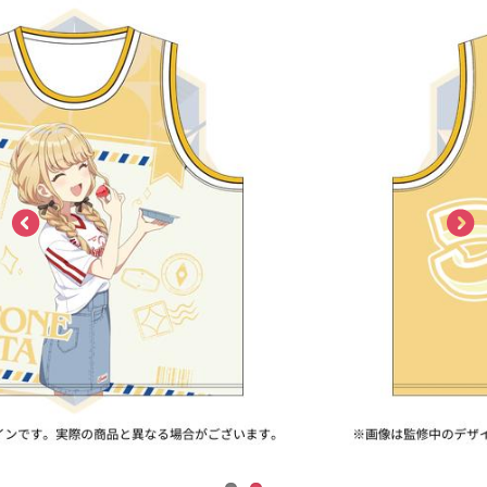
ASOBI TICKET
ASOBI STAGE
プロジェクトアイマス ヴイアライヴ
その他先行受付
テイルズ オブ シリーズ
電音部
プレミアム会員とは
鉄拳
太鼓の達人
ACE COMBAT
パックマン
ナムコクラシック
スサノオマジック
ガンダムシリーズ