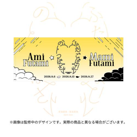
ASOBI TICKET
ASOBI STAGE
プロジェクトアイマス ヴイアライヴ
その他先行受付
テイルズ オブ シリーズ
電音部
プレミアム会員とは
鉄拳
太鼓の達人
ACE COMBAT
パックマン
ナムコクラシック
スサノオマジック
ガンダムシリーズ