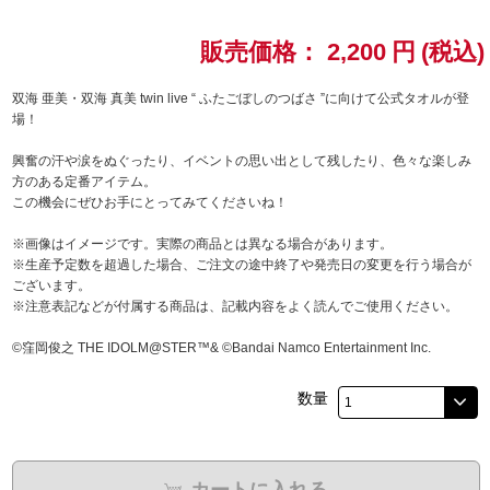
ドラゴンボール
販売価格：
2,200
円
(税込)
ラブライブ！シリーズ
双海 亜美・双海 真美 twin live “ ふたごぼしのつばさ ”に向けて公式タオルが登
場！
ラブライブ！
興奮の汗や涙をぬぐったり、イベントの思い出として残したり、色々な楽しみ
方のある定番アイテム。
ラブライブ！サンシャイン‼
この機会にぜひお手にとってみてくださいね！
※画像はイメージです。実際の商品とは異なる場合があります。
ラブライブ！虹ヶ咲学園スクールアイドル同好会
※生産予定数を超過した場合、ご注文の途中終了や発売日の変更を行う場合が
ございます。
ラブライブ！スーパースター!!
※注意表記などが付属する商品は、記載内容をよく読んでご使用ください。
©窪岡俊之 THE IDOLM@STER™& ©Bandai Namco Entertainment Inc.
アイドリッシュセブン
数量
モフモフパレード
カートに入れる