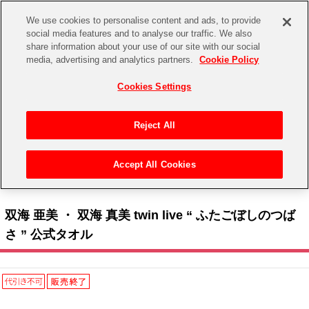
We use cookies to personalise content and ads, to provide
social media features and to analyse our traffic. We also
share information about your use of our site with our social
CHANNEL
STORE
EVENT
media, advertising and analytics partners.
Cookie Policy
グッズ
ゲーム
電子書籍
CD / Blu-ray
Cookies Settings
キャラクター
ジャンル
CHANNEL
アイドルマスターシリーズ
イベントグッズ
【重要】二段階認証設定およびID・パスワード管理のお願い
Reject All
ASOBI CHANNEL TOP
トイ・ホビー
アイドルマスター
【重要】「代金引換」決済および納品書同梱の終了のお知らせ
Accept All Cookies
STORE
トップ
生活雑貨
> キャラクター >
アイドルマスター シリーズ
>
アイドルマスター
> 双海 亜美 ・ 双
アイドルマスター シンデレラガールズ
海 真美 twin live “ ふたごぼしのつばさ ” 公式タオル
ASOBI STORE TOP
グッズ
アイドルマスター ミリオンライブ！
双海 亜美 ・ 双海 真美 twin live “ ふたごぼしのつば
ゲーム
電子書籍
さ ” 公式タオル
アイドルマスター SideM
CD / Blu-ray
アイドルマスター シャイニーカラーズ
EVENT
学園アイドルマスター