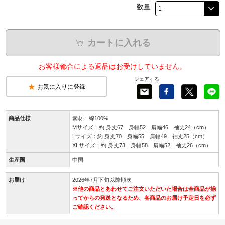
数量
カートに入れる
お客様都合による返品はお受けしていません。
シェアする
お気に入りに登録
商品仕様
素材：綿100%
Mサイズ：約 身丈67 身幅52 肩幅46 袖丈24（cm）
Lサイズ：約 身丈70 身幅55 肩幅49 袖丈25（cm）
XLサイズ：約 身丈73 身幅58 肩幅52 袖丈26（cm）
生産国
中国
お届け
2026年7月下旬以降順次
※他の商品とあわせてご注文いただいた場合は全商品が揃
ってからの発送となるため、各商品のお届け予定日を必ず
ご確認ください。