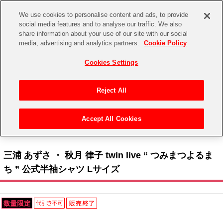
We use cookies to personalise content and ads, to provide
social media features and to analyse our traffic. We also
share information about your use of our site with our social
CHANNEL
STORE
EVENT
media, advertising and analytics partners.
Cookie Policy
グッズ
ゲーム
電子書籍
CD / Blu-ray
Cookies Settings
キャラクター
ジャンル
CHANNEL
アイドルマスターシリーズ
イベントグッズ
【重要】二段階認証設定およびID・パスワード管理のお願い
Reject All
ASOBI CHANNEL TOP
トイ・ホビー
アイドルマスター
【重要】「代金引換」決済および納品書同梱の終了のお知らせ
Accept All Cookies
STORE
トップ
生活雑貨
> キャラクター >
アイドルマスター シリーズ
>
アイドルマスター
> 三浦 あずさ ・
アイドルマスター シンデレラガールズ
秋月 律子 twin live “ つみまつよるまち ” 公式半袖シャツ Lサイズ
ASOBI STORE TOP
グッズ
アイドルマスター ミリオンライブ！
三浦 あずさ ・ 秋月 律子 twin live “ つみまつよるま
ゲーム
電子書籍
ち ” 公式半袖シャツ Lサイズ
アイドルマスター SideM
CD / Blu-ray
アイドルマスター シャイニーカラーズ
EVENT
学園アイドルマスター