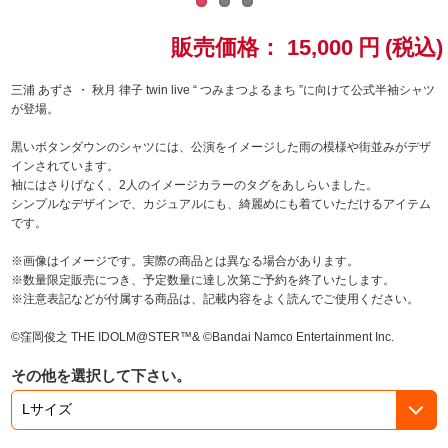
ドラゴンボール
販売価格：
15,000
円
(税込)
ラブライブ！シリーズ
三浦 あずさ ・ 秋月 律子 twin live “ つみまつよるまち ”に向けて公式半袖シャツ
が登場。
ラブライブ！
黒いボタンダウンのシャツには、公演をイメージした雨の模様や街並みがデザ
インされています。
ラブライブ！サンシャイン‼
袖にはさりげなく、2人のイメージカラーのタグをあしらいました。
シンプルなデザインで、カジュアルにも、綺麗めにも着ていただけるアイテム
です。
ラブライブ！虹ヶ咲学園スクールアイドル同好会
※画像はイメージです。実際の商品とは異なる場合があります。
ラブライブ！スーパースター!!
※数量限定販売につき、予定数量に達し次第ご予約を終了いたします。
※注意表記などが付属する商品は、記載内容をよく読んでご使用ください。
アイドリッシュセブン
©窪岡俊之 THE IDOLM@STER™& ©Bandai Namco Entertainment Inc.
モフモフパレード
その他を選択して下さい。