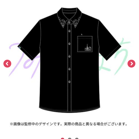
ASOBI TICKET
ASOBI STAGE
プロジェクトアイマス ヴイアライヴ
その他先行受付
テイルズ オブ シリーズ
電音部
プレミアム会員とは
鉄拳
太鼓の達人
ACE COMBAT
パックマン
ナムコクラシック
スサノオマジック
ガンダムシリーズ