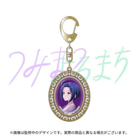
ASOBI TICKET
ASOBI STAGE
プロジェクトアイマス ヴイアライヴ
その他先行受付
テイルズ オブ シリーズ
電音部
プレミアム会員とは
鉄拳
太鼓の達人
ACE COMBAT
パックマン
ナムコクラシック
スサノオマジック
ガンダムシリーズ