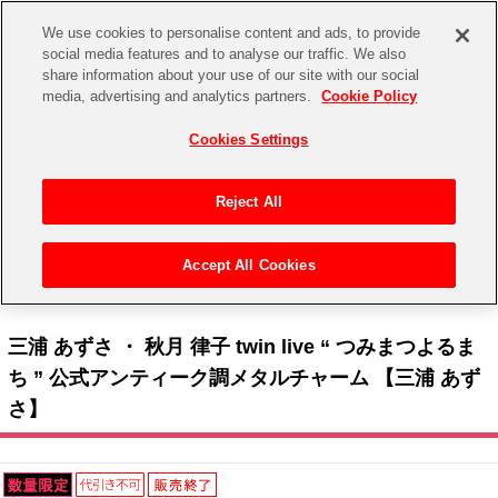
We use cookies to personalise content and ads, to provide
social media features and to analyse our traffic. We also
share information about your use of our site with our social
CHANNEL
STORE
EVENT
media, advertising and analytics partners.
Cookie Policy
グッズ
ゲーム
電子書籍
CD / Blu-ray
Cookies Settings
キャラクター
ジャンル
CHANNEL
アイドルマスターシリーズ
イベントグッズ
【重要】二段階認証設定およびID・パスワード管理のお願い
Reject All
ASOBI CHANNEL TOP
トイ・ホビー
アイドルマスター
【重要】「代金引換」決済および納品書同梱の終了のお知らせ
Accept All Cookies
STORE
トップ
生活雑貨
> キャラクター >
アイドルマスター シリーズ
>
アイドルマスター
> 三浦 あずさ ・
アイドルマスター シンデレラガールズ
秋月 律子 twin live “ つみまつよるまち ” 公式アンティーク調メタルチャーム 【三浦 あずさ】
ASOBI STORE TOP
グッズ
アイドルマスター ミリオンライブ！
三浦 あずさ ・ 秋月 律子 twin live “ つみまつよるま
ゲーム
電子書籍
ち ” 公式アンティーク調メタルチャーム 【三浦 あず
アイドルマスター SideM
さ】
CD / Blu-ray
アイドルマスター シャイニーカラーズ
EVENT
学園アイドルマスター