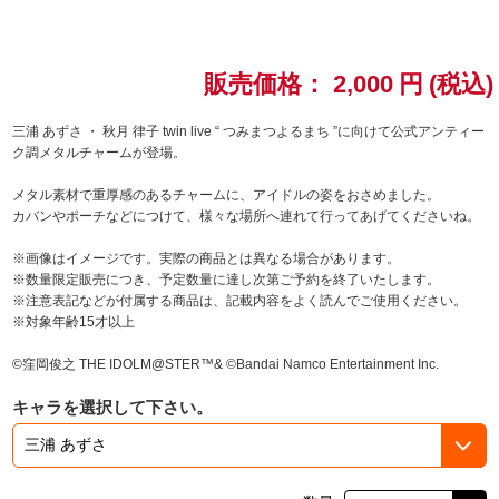
ドラゴンボール
販売価格：
2,000
円
(税込)
ラブライブ！シリーズ
三浦 あずさ ・ 秋月 律子 twin live “ つみまつよるまち ”に向けて公式アンティー
ラブライブ！
ク調メタルチャームが登場。
メタル素材で重厚感のあるチャームに、アイドルの姿をおさめました。
ラブライブ！サンシャイン‼
カバンやポーチなどにつけて、様々な場所へ連れて行ってあげてくださいね。
ラブライブ！虹ヶ咲学園スクールアイドル同好会
※画像はイメージです。実際の商品とは異なる場合があります。
※数量限定販売につき、予定数量に達し次第ご予約を終了いたします。
※注意表記などが付属する商品は、記載内容をよく読んでご使用ください。
ラブライブ！スーパースター!!
※対象年齢15才以上
アイドリッシュセブン
©窪岡俊之 THE IDOLM@STER™& ©Bandai Namco Entertainment Inc.
キャラを選択して下さい。
モフモフパレード