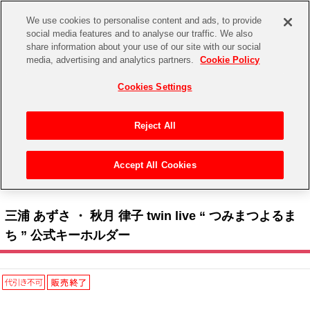
We use cookies to personalise content and ads, to provide
social media features and to analyse our traffic. We also
share information about your use of our site with our social
CHANNEL
STORE
EVENT
media, advertising and analytics partners.
Cookie Policy
グッズ
ゲーム
電子書籍
CD / Blu-ray
Cookies Settings
キャラクター
ジャンル
CHANNEL
アイドルマスターシリーズ
イベントグッズ
【重要】二段階認証設定およびID・パスワード管理のお願い
Reject All
ASOBI CHANNEL TOP
トイ・ホビー
アイドルマスター
【重要】「代金引換」決済および納品書同梱の終了のお知らせ
Accept All Cookies
STORE
トップ
生活雑貨
> キャラクター >
アイドルマスター シリーズ
>
アイドルマスター
> 三浦 あずさ ・
アイドルマスター シンデレラガールズ
秋月 律子 twin live “ つみまつよるまち ” 公式キーホルダー
ASOBI STORE TOP
グッズ
アイドルマスター ミリオンライブ！
三浦 あずさ ・ 秋月 律子 twin live “ つみまつよるま
ゲーム
電子書籍
ち ” 公式キーホルダー
アイドルマスター SideM
CD / Blu-ray
アイドルマスター シャイニーカラーズ
EVENT
学園アイドルマスター