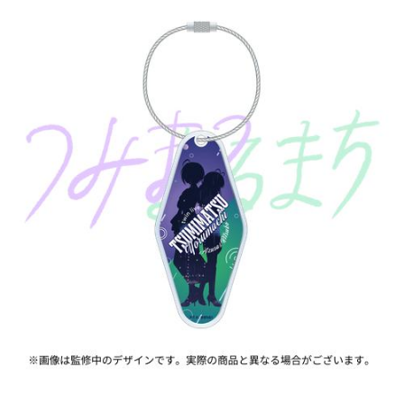
ASOBI TICKET
ASOBI STAGE
プロジェクトアイマス ヴイアライヴ
その他先行受付
テイルズ オブ シリーズ
電音部
プレミアム会員とは
鉄拳
太鼓の達人
ACE COMBAT
パックマン
ナムコクラシック
スサノオマジック
ガンダムシリーズ