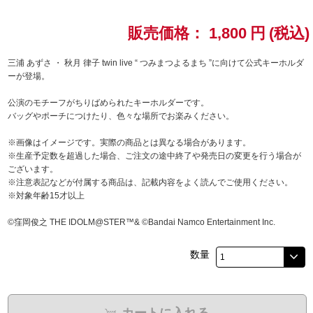
ドラゴンボール
販売価格：
1,800
円
(税込)
ラブライブ！シリーズ
三浦 あずさ ・ 秋月 律子 twin live “ つみまつよるまち ”に向けて公式キーホルダ
ーが登場。
ラブライブ！
公演のモチーフがちりばめられたキーホルダーです。
バッグやポーチにつけたり、色々な場所でお楽みください。
ラブライブ！サンシャイン‼
※画像はイメージです。実際の商品とは異なる場合があります。
※生産予定数を超過した場合、ご注文の途中終了や発売日の変更を行う場合が
ラブライブ！虹ヶ咲学園スクールアイドル同好会
ございます。
※注意表記などが付属する商品は、記載内容をよく読んでご使用ください。
ラブライブ！スーパースター!!
※対象年齢15才以上
©窪岡俊之 THE IDOLM@STER™& ©Bandai Namco Entertainment Inc.
アイドリッシュセブン
数量
モフモフパレード
カートに入れる