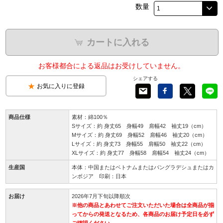
数量
カートに入れる
お客様都合による返品はお受けしていません。
シェアする
お気に入りに登録
商品仕様
素材：綿100％
Sサイズ：約 身丈65 身幅49 肩幅42 袖丈19（cm）
Mサイズ：約 身丈69 身幅52 肩幅46 袖丈20（cm）
Lサイズ：約 身丈73 身幅55 肩幅50 袖丈22（cm）
XLサイズ：約 身丈77 身幅58 肩幅54 袖丈24（cm）
生産国
本体：中国またはベトナムまたはバングラデシュまたはカ
ンボジア 印刷：日本
お届け
2026年7月下旬以降順次
※他の商品とあわせてご注文いただいた場合は全商品が揃
ってからの発送となるため、各商品のお届け予定日を必ず
ご確認ください。