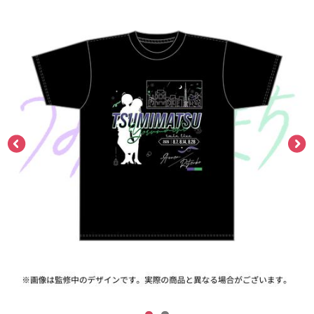
ASOBI TICKET
ASOBI STAGE
プロジェクトアイマス ヴイアライヴ
その他先行受付
テイルズ オブ シリーズ
電音部
プレミアム会員とは
鉄拳
太鼓の達人
ACE COMBAT
パックマン
ナムコクラシック
スサノオマジック
ガンダムシリーズ