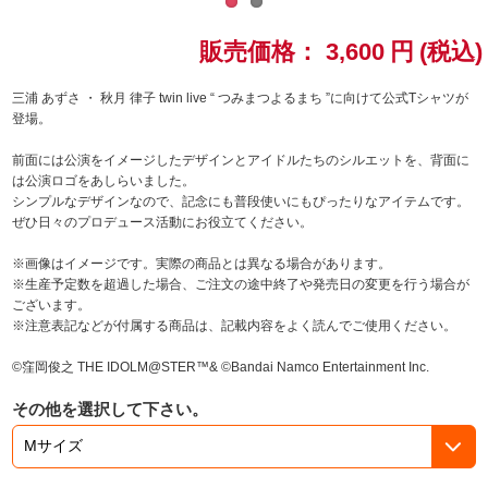
ドラゴンボール
販売価格：
3,600
円
(税込)
ラブライブ！シリーズ
三浦 あずさ ・ 秋月 律子 twin live “ つみまつよるまち ”に向けて公式Tシャツが
登場。
ラブライブ！
前面には公演をイメージしたデザインとアイドルたちのシルエットを、背面に
は公演ロゴをあしらいました。
ラブライブ！サンシャイン‼
シンプルなデザインなので、記念にも普段使いにもぴったりなアイテムです。
ぜひ日々のプロデュース活動にお役立てください。
ラブライブ！虹ヶ咲学園スクールアイドル同好会
※画像はイメージです。実際の商品とは異なる場合があります。
※生産予定数を超過した場合、ご注文の途中終了や発売日の変更を行う場合が
ラブライブ！スーパースター!!
ございます。
※注意表記などが付属する商品は、記載内容をよく読んでご使用ください。
アイドリッシュセブン
©窪岡俊之 THE IDOLM@STER™& ©Bandai Namco Entertainment Inc.
モフモフパレード
その他を選択して下さい。