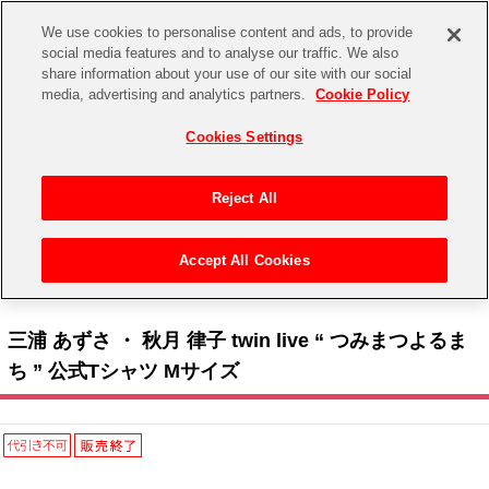
We use cookies to personalise content and ads, to provide
social media features and to analyse our traffic. We also
share information about your use of our site with our social
CHANNEL
STORE
EVENT
media, advertising and analytics partners.
Cookie Policy
グッズ
ゲーム
電子書籍
CD / Blu-ray
Cookies Settings
キャラクター
ジャンル
CHANNEL
アイドルマスターシリーズ
イベントグッズ
【重要】二段階認証設定およびID・パスワード管理のお願い
Reject All
ASOBI CHANNEL TOP
トイ・ホビー
アイドルマスター
【重要】「代金引換」決済および納品書同梱の終了のお知らせ
Accept All Cookies
STORE
トップ
生活雑貨
> キャラクター >
アイドルマスター シリーズ
>
アイドルマスター
> 三浦 あずさ ・
アイドルマスター シンデレラガールズ
秋月 律子 twin live “ つみまつよるまち ” 公式Tシャツ Mサイズ
ASOBI STORE TOP
グッズ
アイドルマスター ミリオンライブ！
三浦 あずさ ・ 秋月 律子 twin live “ つみまつよるま
ゲーム
電子書籍
ち ” 公式Tシャツ Mサイズ
アイドルマスター SideM
CD / Blu-ray
アイドルマスター シャイニーカラーズ
EVENT
学園アイドルマスター