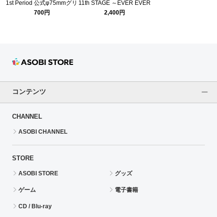
1st Period 公式φ75mmグリ
11th STAGE ～EVER EVER
ッター缶バッジ【藤田 こと
＠FTER～ 公式アクリルキ
700円
2,400円
ね】
ーリングハンガー 315Pro
S.E.M
コンテンツ
CHANNEL
ASOBI CHANNEL
STORE
ASOBI STORE
グッズ
ゲーム
電子書籍
CD / Blu-ray