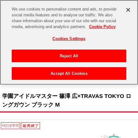
We use cookies to personalise content and ads, to provide
social media features and to analyse our traffic. We also
share information about your use of our site with our social
CHANNEL
STORE
EVENT
media, advertising and analytics partners.
Cookie Policy
グッズ
ゲーム
電子書籍
CD / Blu-ray
Cookies Settings
キャラクター
ジャンル
CHANNEL
アイドルマスターシリーズ
イベントグッズ
【重要】二段階認証設定およびID・パスワード管理のお願い
Reject All
ASOBI CHANNEL TOP
トイ・ホビー
アイドルマスター
【重要】「代金引換」決済および納品書同梱の終了のお知らせ
Accept All Cookies
STORE
トップ
生活雑貨
> キャラクター >
アイドルマスター シリーズ
>
学園アイドルマスター
> 学園アイド
アイドルマスター シンデレラガールズ
ルマスター 篠澤 広×TRAVAS TOKYO ロングガウン ブラック M
ASOBI STORE TOP
グッズ
アイドルマスター ミリオンライブ！
学園アイドルマスター 篠澤 広×TRAVAS TOKYO ロ
ゲーム
電子書籍
ングガウン ブラック M
アイドルマスター SideM
CD / Blu-ray
アイドルマスター シャイニーカラーズ
EVENT
学園アイドルマスター