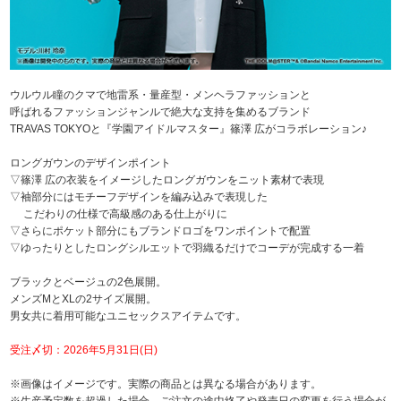
ウルウル瞳のクマで地雷系・量産型・メンヘラファッションと
呼ばれるファッションジャンルで絶大な支持を集めるブランド
TRAVAS TOKYOと『学園アイドルマスター』篠澤 広がコラボレーション♪
ロングガウンのデザインポイント
▽篠澤 広の衣装をイメージしたロングガウンをニット素材で表現
▽袖部分にはモチーフデザインを編み込みで表現した
こだわりの仕様で高級感のある仕上がりに
▽さらにポケット部分にもブランドロゴをワンポイントで配置
▽ゆったりとしたロングシルエットで羽織るだけでコーデが完成する一着
ブラックとベージュの2色展開。
メンズMとXLの2サイズ展開。
男女共に着用可能なユニセックスアイテムです。
受注〆切：2026年5月31日(日)
※画像はイメージです。実際の商品とは異なる場合があります。
※生産予定数を超過した場合、ご注文の途中終了や発売日の変更を行う場合が