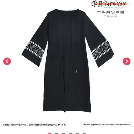
ASOBI TICKET
ASOBI STAGE
プロジェクトアイマス ヴイアライヴ
その他先行受付
テイルズ オブ シリーズ
電音部
プレミアム会員とは
鉄拳
太鼓の達人
ACE COMBAT
パックマン
ナムコクラシック
スサノオマジック
ガンダムシリーズ