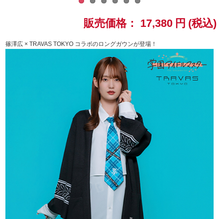
ドラゴンボール
販売価格：
17,380
円
(税込)
ラブライブ！シリーズ
篠澤広 × TRAVAS TOKYO コラボのロングガウンが登場！
ラブライブ！
ラブライブ！サンシャイン‼
ラブライブ！虹ヶ咲学園スクールアイドル同好会
ラブライブ！スーパースター!!
アイドリッシュセブン
モフモフパレード