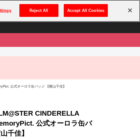
は
ログイン・新規登録
ttings
Reject All
Accept All Cookies
は
MemoryPict. 公式オーロラ缶バッジ 【横山千佳】
OLM@STER CINDERELLA
MemoryPict. 公式オーロラ缶バ
横山千佳】