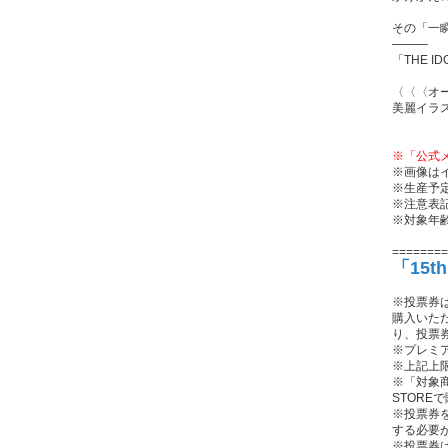
その「一
―――
「THE ID
〈〈〈オ
美麗イラ
※「公式
※画像は
※生産予
※注意表
※対象年齢
========
「15t
※投票券は
購入いた
り、投票
※プレミア
※上記上
※「対象商
STOR
※投票券を
する必要
※投票券