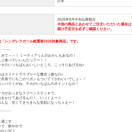
日本
2026年9月中旬以降順次
※他の商品とあわせてご注文いただいた場合は
届け予定日を必ずご確認ください。
は「シンデレラガール総選挙2026対象商品」です。
¨¨¨¨¨¨¨¨¨
、みて～～！ ミーティアくんのおかしもあるの！
んぶ食べていいんだってー！！
ーキのいっちばんおいしいところ、こっそりあげるね♪
カはスイートでラブリーな魔女っ娘なの♪
な衣装でいちごのリボンもついててかわいいでしょ～！
コンパクトがね、チカのいちばんのポイントなの！
チカがおっきなスプーンステッキで、
法をかけてあげるんだ！ いっくよー☆
みんな、甘くてきらきらな笑顔になっちゃえー！
¨¨¨¨¨¨¨¨¨
と過ごす
りで、鮮やかで
のない日々