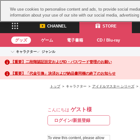
We use cookies to personalise content and ads, to provide social media 
information about your use of our site with our social media, advertisin
CHANNEL
STORE
グッズ
ゲーム
電子書籍
CD / Blu-ray
キャラクター
ジャンル
CHANNEL
STORE
【重要】二段階認証設定およびID・パスワード管理のお願い
アイドルマスターシリーズ
イベントグッズ
鉄拳
ASOBI CHANNEL TOP
ASOBI STORE 
トイ・ホビー
太鼓
アイドルマスター
【重要】「代金引換」決済および納品書同梱の終了のお知らせ
アイドルマスター シンデレラガールズ
グッズ
生活雑貨
ACE 
アイドルマスター ミリオンライブ！
トップ
> キャラクター >
アイドルマスター シリーズ
>
ゲーム
パッ
アイドルマスター SideM
アイドルマスター シャイニーカラーズ
ナム
電子書籍
学園アイドルマスター
ゲスト様
スサ
こんにちは
CD / Blu-ray
プロジェクトアイマス ヴイアライヴ
ガン
ログイン/新規登録
テイルズ オブ シリーズ
ドラ
電音部
To view this content, please allow