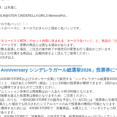
瞬」は永遠に
OLM@STER CINDERELLA GIRLS MemoryPict.」
ーロラ缶バッジ〉〉〉
ストがベースに、オーロラがきらりと煌めく缶バッジです。
メモリーピクトBOX」のセット内容に含まれる「オーロラ缶バッジ」と、単品の「
イメージです。実際の商品とは異なる場合があります。
定数を超過した場合、ご注文の途中終了や発売日の変更を行う場合がございます。
記などが付属する商品は、記載内容をよく読んでご使用ください。
15才以上
=============================================
h Anniversary シンデレラガール総選挙2026」投票券
ASOBI STOREおよびスポンサー企業にて販売する「シンデレラガール総選挙2
だくと、1会計あたり500円（税込）ごとに100枚の投票券が獲得できます。1回の
券は獲得できませんのでご注意ください。
ムミッション全体の上限枚数はお一人あたり60,000枚となります。
限枚数を超えた投票券は無効となりますため、ご注意ください。
品」のうち、一部ASOBI STOREでの販売を予定しているCDには「投票券に引換
Eで購入した場合でも封入されたシリアルコードのみで投票券の獲得が可能となります
獲得するためには、ASOBI STOREで「対象商品」を購入した「バンダイナムコ
があります。
は、ASOBI STOREで「対象商品」の決済完了後、総選挙特設ページのプレミア