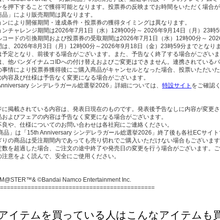
ンを押下することで獲得可能となります。投票券の反映までお時間をいただく場合が
商品」により販売期間は異なります。
ョンにより開催期間・達成条件・投票券の獲得タイミングは異なります。
ンチャレンジ期間は2026年7月1日（水）12時00分～ 2026年9月14日（月）23
コードの引換期間および投票券の受取期間は2026年7月1日（水）12時00分～ 202
は、2026年8月3日（月）12時00分～2026年9月18日（金）23時59分までとなり
は予定となり、前後する場合がございます。また、予告なく終了する場合がございま
は、他バンダイナムコIDへの付け替えおよびご変更はできません。連携されているバ
の事情により投票券獲得後にご購入商品がキャンセルとなった場合、投票いただいた
の内容及び仕様は予告なく変更になる場合がございます。
 Anniversary シンデレラガール総選挙2026」詳細については、
特設サイト
をご確認
ジに掲載されている内容は、発表日現在のものです。発表後予告なしに内容が変更さ
品およびフェアの内容は予告なく変更になる場合がございます。
不良や、仕様についてのお問い合わせは各社宛にご連絡ください。
商品」は「15th Anniversary シンデレラガール総選挙2026」終了後も各社E
ぎりの商品は受注期間内であっても売り切れでご購入いただけない場合もございます
定数を超過した場合、ご注文の途中終了や発売日の変更を行う場合がございます。ご
の注意をよく読んで、安全にご使用ください。
M@STER™& ©Bandai Namco Entertainment Inc.
=============================================
アイテムを買っている人はこんなアイテムも