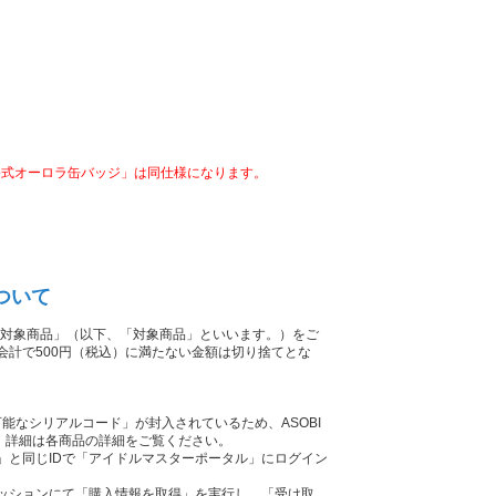
公式オーロラ缶バッジ」は同仕様になります。
について
026対象商品」（以下、「対象商品」といいます。）をご
お会計で500円（税込）に満たない金額は切り捨てとな
可能なシリアルコード」が封入されているため、ASOBI
。詳細は各商品の詳細をご覧ください。
ID」と同じIDで「アイドルマスターポータル」にログイン
ムミッションにて「購入情報を取得」を実行し、「受け取