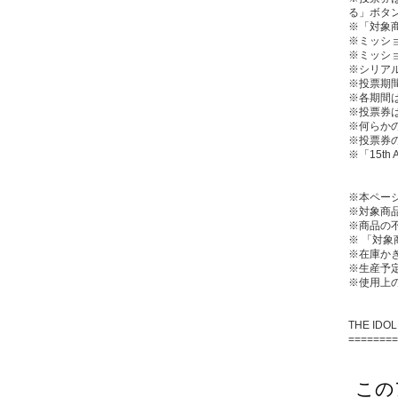
る」ボタ
※「対象
※ミッシ
※ミッショ
※シリアル
※投票期間
※各期間
※投票券
※何らか
※投票券
※「15th
※本ペー
※対象商
※商品の
※ 「対象
※在庫か
※生産予
※使用上
THE IDOL
========
この