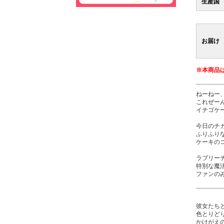
生産国
お届け
※本商品
¨¨¨¨¨¨¨¨¨¨¨¨¨¨
ねーねー
これぜー
イチゴケ
今日のチ
ふりふり
ケーキの
ラブリー
特別な魔
ファンの
¨¨¨¨¨¨¨¨¨¨¨¨¨¨
彼女たち
色とりど
かけがえ