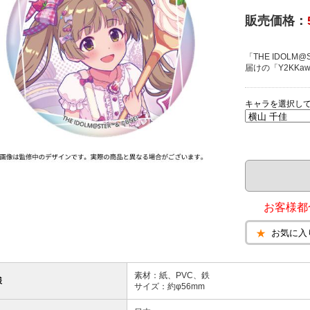
販売価格：
「THE IDOLM@S
届けの「Y2KKa
キャラを選択し
お客様都
お気に入
素材：紙、PVC、鉄
様
サイズ：約φ56mm