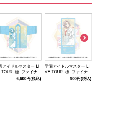
園アイドルマスター LI
学園アイドルマスター LI
学園アイドルマスター L
 TOUR -標- ファイナ
VE TOUR -標- ファイナ
VE TOUR -標- ファイナ
公演 公式法被 【葛城
ル公演 公式ホログラムク
ル公演 公式ホログラム
6,600円
(税込)
900円
(税込)
900円
(税込
ーリヤ】
リアチケット 【葛城 リ
リアチケット 【倉本 千
ーリヤ】
奈】