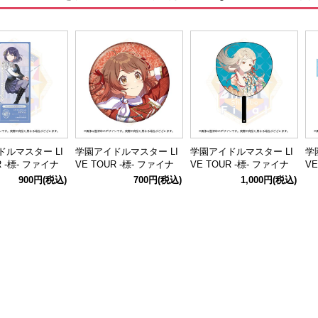
ルマスター LI
学園アイドルマスター LI
学園アイドルマスター LI
学
R -標- ファイナ
VE TOUR -標- ファイナ
VE TOUR -標- ファイナ
VE
公式ホログラムク
ル公演 公式φ75mmグリ
ル公演 公式応援ジャンボ
ル
900円
(税込)
700円
(税込)
1,000円
(税込)
ット 【秦谷 美
ッター缶バッジ 【花海
うちわ 【篠澤 広】
リ
佑芽】