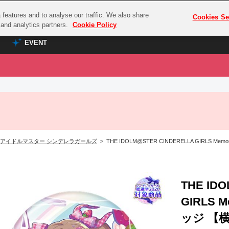
features and to analyse our traffic. We also share
プレミアム会員と
Cookies Se
g and analytics partners.
Cookie Policy
EVENT
EVENT
ラブライブ！シリーズ
プレミアム会員と
TOP
ASOBI TICKET
の達人
ラブライブ！
ラブライブ！サンシャイン‼
ASOBI STAGE
COMBAT
ラブライブ！虹ヶ咲学園スクールアイドル同好会
アイドルマスター シンデレラガールズ
> THE IDOLM@STER CINDERELLA GIRLS 
その他先行受付
クマン
ラブライブ！スーパースター!!
コクラシック
アイドリッシュセブン
ノオマジック
THE ID
モフモフパレード
ダムシリーズ
GIRLS 
ゴンボール
ッジ 【