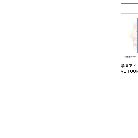
学園アイド
VE TOU
ル公演 
リアチケ
鈴】