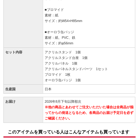
■ブロマイド
素材：紙
サイズ：約W54×H85mm
■オーロラ缶バッジ
素材：紙、PVC、鉄
サイズ：約φ56mm
セット内容
アクリルスタンド 1個
アクリルスタンド台座 1個
アクリルパネル 1個
アクリルパネルスタンドパーツ 1セット
ブロマイド 1枚
オーロラ缶バッジ 1個
生産国
日本
お届け
2026年8月下旬以降順次
※他の商品とあわせてご注文いただいた場合は全商品が揃
ってからの発送となるため、各商品のお届け予定日を必ず
ご確認ください。
このアイテムを買っている人はこんなアイテムも買っています