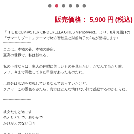
ドラゴンボール
販売価格：
5,900
円
(税込)
ラブライブ！シリーズ
「THE IDOLM@STER CINDERELLA GIRLS MemoryPict.」より、8月お届けの
「サマーリゾート」テーマで緒方智絵里と財前時子の2名が登場します♪
ラブライブ！
¨¨¨¨¨¨¨¨¨¨¨¨¨¨¨¨¨¨¨¨¨¨¨
ここは…本物の蒼。本物の静寂。
ラブライブ！サンシャイン‼
至高の世界で、私は戯れる。
私の下僕ならば、主人の休暇に美しいものを見せたい、だなんて当たり前。
ラブライブ！虹ヶ咲学園スクールアイドル同好会
フフ、今まで調教してきた甲斐があったものだわ。
ラブライブ！スーパースター!!
…自分は浜辺を監視しているなんて言っていたけど。
ククッ、この景色をみたら、貴方はどんな情けない顔で感動するのかしらね。
アイドリッシュセブン
¨¨¨¨¨¨¨¨¨¨¨¨¨¨¨¨¨¨¨¨¨¨¨
モフモフパレード
彼女たちと過ごす
色とりどりで、鮮やかで
かけがえのない日々