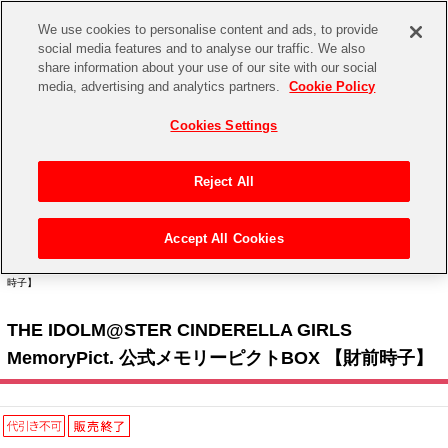
We use cookies to personalise content and ads, to provide
social media features and to analyse our traffic. We also
share information about your use of our site with our social
CHANNEL
STORE
EVENT
media, advertising and analytics partners.
Cookie Policy
グッズ
ゲーム
電子書籍
CD / Blu-ray
Cookies Settings
キャラクター
ジャンル
CHANNEL
アイドルマスターシリーズ
イベントグッズ
【重要】二段階認証設定およびID・パスワード管理のお願い
Reject All
ASOBI CHANNEL TOP
トイ・ホビー
アイドルマスター
【重要】「代金引換」決済および納品書同梱の終了のお知らせ
Accept All Cookies
STORE
トップ
生活雑貨
> キャラクター >
アイドルマスター シリーズ
>
アイドルマスター シンデレラガール
アイドルマスター シンデレラガールズ
ズ
> THE IDOLM@STER CINDERELLA GIRLS MemoryPict. 公式メモリーピクトBOX 【財前
時子】
ASOBI STORE TOP
グッズ
アイドルマスター ミリオンライブ！
THE IDOLM@STER CINDERELLA GIRLS
ゲーム
電子書籍
アイドルマスター SideM
MemoryPict. 公式メモリーピクトBOX 【財前時子】
CD / Blu-ray
アイドルマスター シャイニーカラーズ
EVENT
学園アイドルマスター