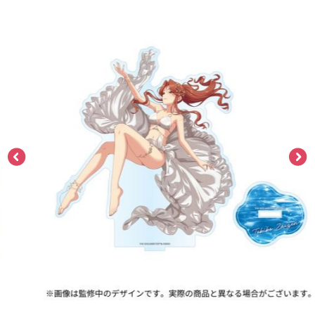
ASOBI TICKET
ASOBI STAGE
プロジェクトアイマス ヴイアライヴ
その他先行受付
テイルズ オブ シリーズ
電音部
プレミアム会員とは
鉄拳
太鼓の達人
ACE COMBAT
パックマン
ナムコクラシック
スサノオマジック
ガンダムシリーズ