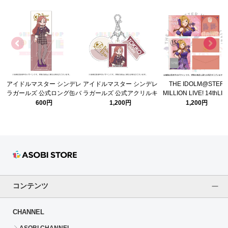
アイドルマスター シンデレ
アイドルマスター シンデレ
THE IDOLM@STER
ラガールズ 公式ロング缶バ
ラガールズ 公式アクリルキ
MILLION LIVE! 14thLIV
ッジ 財前時子
ーホルダー 財前時子
DAY2 主演記念 公式招
600円
1,200円
1,200円
(SELECTSHOP PRIVE ver.)
(SELECTSHOP PRIVE ver.)
【百瀬莉緒】
コンテンツ
CHANNEL
ASOBI CHANNEL