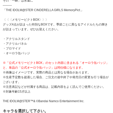
その「一瞬」は永遠に
―――
「THE IDOLM@STER CINDERELLA GIRLS MemoryPict.」
〈〈〈メモリーピクトBOX〉〉〉
グッズ4点が詰まった特別なBOXです。季節ごとに異なるアイドルたちの輝き
が詰まっています。ぜひお迎えください。
・アクリルスタンド
・アクリルパネル
・ブロマイド
・オーロラ缶バッジ
※「公式メモリーピクトBOX」のセット内容に含まれる「オーロラ缶バッジ」
と、単品の「公式オーロラ缶バッジ」は同仕様になります。
※画像はイメージです。実際の商品とは異なる場合があります。
※生産予定数を超過した場合、ご注文の途中終了や発売日の変更を行う場合が
ございます。
※注意表記などが付属する商品は、記載内容をよく読んでご使用ください。
※対象年齢15才以上
THE IDOLM@STER™& ©Bandai Namco Entertainment Inc.
キャラを選択して下さい。