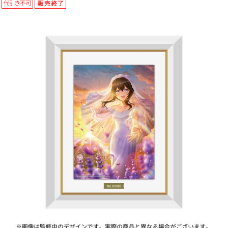
ASOBI TICKET
ASOBI STAGE
プロジェクトアイマス ヴイアライヴ
その他先行受付
テイルズ オブ シリーズ
電音部
プレミアム会員とは
鉄拳
太鼓の達人
ACE COMBAT
パックマン
ナムコクラシック
スサノオマジック
ガンダムシリーズ