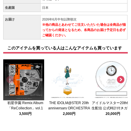
生産国
日本
お届け
2026年6月中旬以降順次
※他の商品とあわせてご注文いただいた場合は全商品が揃
ってからの発送となるため、各商品のお届け予定日を必ず
ご確認ください。
このアイテムを買っている人はこんなアイテムも買っています
初星学園 Remix Album
THE IDOLM@STER 20th
アイドルマスター20th特
「ReCollection」vol.1
anniversary ORCHESTRA
生配信 公式時計付きガ
CONCERT 公式アクリルス
トロフィー
3,500円
2,000円
20,000円
タンド 【月村手毬】