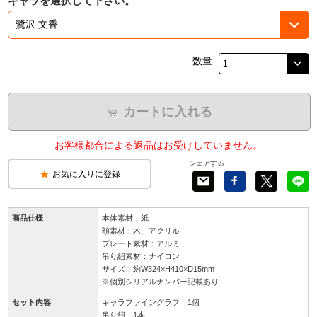
キャラを選択して下さい。
数量
カートに入れる
お客様都合による返品はお受けしていません。
シェアする
お気に入りに登録
商品仕様
本体素材：紙
額素材：木、アクリル
プレート素材：アルミ
吊り紐素材：ナイロン
サイズ：約W324×H410×D15mm
※個別シリアルナンバー記載あり
セット内容
キャラファイングラフ 1個
吊り紐 1本