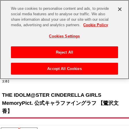
We use cookies to personalise content and ads, to provide
social media features and to analyse our traffic. We also
share information about your use of our site with our social
CHANNEL
STORE
EVENT
media, advertising and analytics partners.
Cookie Policy
グッズ
ゲーム
電子書籍
CD / Blu-ray
Cookies Settings
キャラクター
ジャンル
CHANNEL
アイドルマスターシリーズ
イベントグッズ
【重要】二段階認証設定およびID・パスワード管理のお願い
Reject All
ASOBI CHANNEL TOP
トイ・ホビー
アイドルマスター
【重要】「代金引換」決済および納品書同梱の終了のお知らせ
Accept All Cookies
STORE
トップ
生活雑貨
> キャラクター >
アイドルマスター シリーズ
>
アイドルマスター シンデレラガール
アイドルマスター シンデレラガールズ
ズ
> THE IDOLM@STER CINDERELLA GIRLS MemoryPict. 公式キャラファイングラフ 【鷺沢
文香】
ASOBI STORE TOP
グッズ
アイドルマスター ミリオンライブ！
THE IDOLM@STER CINDERELLA GIRLS
ゲーム
電子書籍
アイドルマスター SideM
MemoryPict. 公式キャラファイングラフ 【鷺沢文
CD / Blu-ray
香】
アイドルマスター シャイニーカラーズ
EVENT
学園アイドルマスター