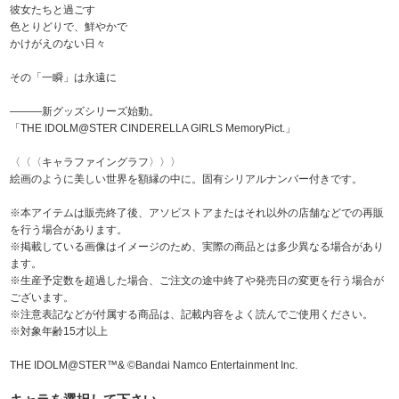
彼女たちと過ごす
色とりどりで、鮮やかで
かけがえのない日々
その「一瞬」は永遠に
―――新グッズシリーズ始動。
「THE IDOLM@STER CINDERELLA GIRLS MemoryPict.」
〈〈〈キャラファイングラフ〉〉〉
絵画のように美しい世界を額縁の中に。固有シリアルナンバー付きです。
※本アイテムは販売終了後、アソビストアまたはそれ以外の店舗などでの再販
を行う場合があります。
※掲載している画像はイメージのため、実際の商品とは多少異なる場合があり
ます。
※生産予定数を超過した場合、ご注文の途中終了や発売日の変更を行う場合が
ございます。
※注意表記などが付属する商品は、記載内容をよく読んでご使用ください。
※対象年齢15才以上
THE IDOLM@STER™& ©Bandai Namco Entertainment Inc.