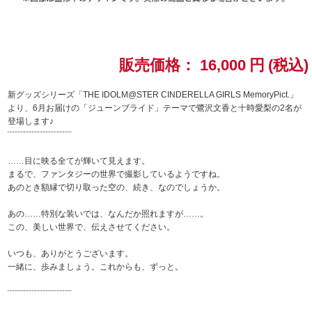
ドラゴンボール
ラブライブ！シリーズ
販売価格：
16,000
円
(税込)
ラブライブ！
新グッズシリーズ「THE IDOLM@STER CINDERELLA GIRLS MemoryPict.」
より、6月お届けの「ジューンブライド」テーマで鷺沢文香と十時愛梨の2名が
登場します♪
ラブライブ！サンシャイン‼
¨¨¨¨¨¨¨¨¨¨¨¨¨¨¨¨¨¨¨¨¨¨¨
ラブライブ！虹ヶ咲学園スクールアイドル同好会
……目に映る全てが輝いて見えます。
まるで、ファンタジーの世界で撮影しているようですね。
あのとき額縁で切り取った空の、続き、なのでしょうか。
ラブライブ！スーパースター!!
あの……特別な装いでは、なんだか照れますが……。
アイドリッシュセブン
この、美しい世界で、伝えさせてください。
いつも、ありがとうございます。
モフモフパレード
一緒に、歩みましょう。これからも、ずっと。
¨¨¨¨¨¨¨¨¨¨¨¨¨¨¨¨¨¨¨¨¨¨¨