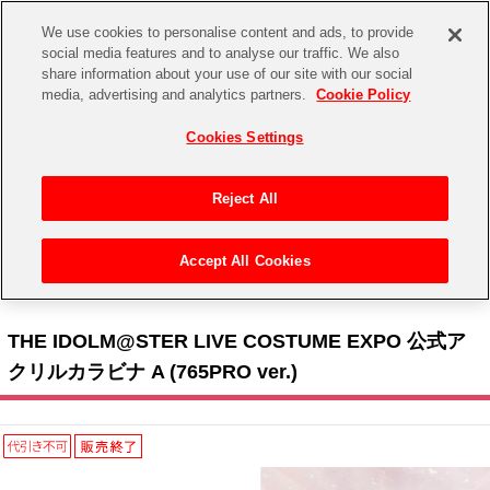
We use cookies to personalise content and ads, to provide
social media features and to analyse our traffic. We also
share information about your use of our site with our social
CHANNEL
STORE
EVENT
media, advertising and analytics partners.
Cookie Policy
グッズ
ゲーム
電子書籍
CD / Blu-ray
Cookies Settings
キャラクター
ジャンル
CHANNEL
アイドルマスターシリーズ
イベントグッズ
【重要】二段階認証設定およびID・パスワード管理のお願い
Reject All
ASOBI CHANNEL TOP
トイ・ホビー
アイドルマスター
【重要】「代金引換」決済および納品書同梱の終了のお知らせ
Accept All Cookies
STORE
トップ
生活雑貨
> 商品ジャンル >
イベントグッズ
>
その他
> THE IDOLM@STER LIVE COSTUME
アイドルマスター シンデレラガールズ
EXPO 公式アクリルカラビナ A (765PRO ver.)
ASOBI STORE TOP
グッズ
アイドルマスター ミリオンライブ！
THE IDOLM@STER LIVE COSTUME EXPO 公式ア
ゲーム
電子書籍
クリルカラビナ A (765PRO ver.)
アイドルマスター SideM
CD / Blu-ray
アイドルマスター シャイニーカラーズ
EVENT
学園アイドルマスター