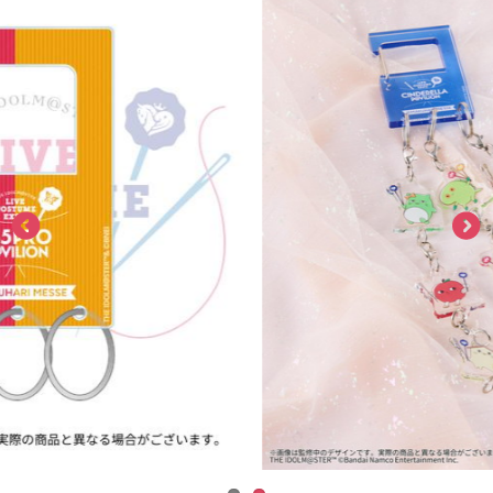
ASOBI TICKET
ASOBI STAGE
プロジェクトアイマス ヴイアライヴ
その他先行受付
テイルズ オブ シリーズ
電音部
プレミアム会員とは
鉄拳
太鼓の達人
ACE COMBAT
パックマン
ナムコクラシック
スサノオマジック
ガンダムシリーズ