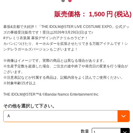
ドラゴンボール
販売価格：
1,500
円
(税込)
ラブライブ！シリーズ
幕張&京都で大好評！「THE IDOLM@STER LIVE COSTUME EXPO」公式グッ
ズの事後受注販売です！受注は2026年3月29日(日)まで♪
#デレミリ衣装展 幕張デザインのアクリルカラビナ！
ラブライブ！
カバンにつけたり、キーホルダーを拡張させたりできる万能アイテムです！シ
ンデレラガールズバージョンもございますよ！
ラブライブ！サンシャイン‼
※画像はイメージです。実際の商品とは異なる場合があります。
※生産予定数を超過した場合、ご注文の途中終了や発売日の変更を行う場合が
ラブライブ！虹ヶ咲学園スクールアイドル同好会
ございます。
※注意表記などが付属する商品は、記載内容をよく読んでご使用ください。
ラブライブ！スーパースター!!
※対象年齢15才以上
THE IDOLM@STER™& ©Bandai Namco Entertainment Inc.
アイドリッシュセブン
その他を選択して下さい。
モフモフパレード
数量