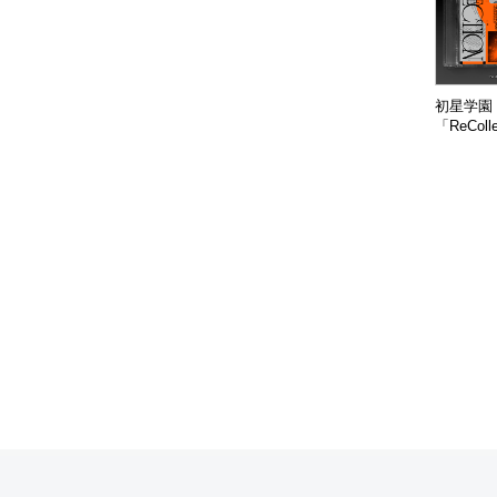
初星学園 R
「ReColle