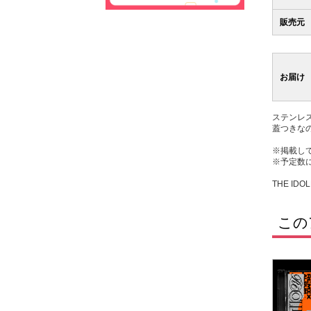
販売元
お届け
ステンレ
蓋つきな
※掲載し
※予定数
THE IDOL
この