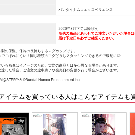
バンダイナムコエクスペリエンス
2026年8月下旬以降順次
※他の商品とあわせてご注文いただいた場合は
届け予定日を必ずご確認ください。
ス製の保温、保冷の長持ちするマグカップです。
のでこぼれにくい！同じ種類のマグどうしスタッキングできるので収納に◎
ている画像はイメージのため、実際の商品とは多少異なる場合があります。
に達した場合、ご注文の途中終了や発売日の変更を行う場合がございます。
M@STER™& ©Bandai Namco Entertainment Inc.
アイテムを買っている人はこんなアイテムも