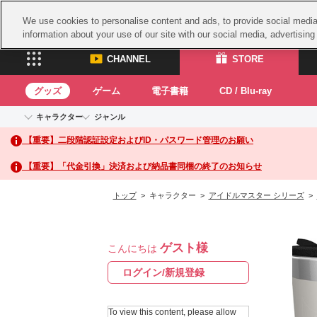
We use cookies to personalise content and ads, to provide social media 
information about your use of our site with our social media, advertisin
CHANNEL
STORE
グッズ
ゲーム
電子書籍
CD / Blu-ray
キャラクター
ジャンル
CHANNEL
STORE
【重要】二段階認証設定およびID・パスワード管理のお願い
アイドルマスターシリーズ
イベントグッズ
鉄拳
ASOBI CHANNEL TOP
ASOBI STORE 
トイ・ホビー
太鼓
アイドルマスター
【重要】「代金引換」決済および納品書同梱の終了のお知らせ
アイドルマスター シンデレラガールズ
グッズ
生活雑貨
ACE 
アイドルマスター ミリオンライブ！
トップ
> キャラクター >
アイドルマスター シリーズ
>
ゲーム
パッ
アイドルマスター SideM
アイドルマスター シャイニーカラーズ
ナム
電子書籍
学園アイドルマスター
ゲスト様
スサ
こんにちは
CD / Blu-ray
プロジェクトアイマス ヴイアライヴ
ガン
ログイン/新規登録
テイルズ オブ シリーズ
ドラ
電音部
To view this content, please allow