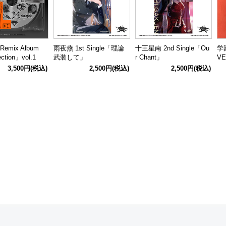
emix Album
雨夜燕 1st Single「理論
十王星南 2nd Single「Ou
学
ction」vol.1
武装して」
r Chant」
VE
ド
3,500円
(税込)
2,500円
(税込)
2,500円
(税込)
グ