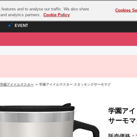
features and to analyse our traffic. We also share
プレミアム会員と
Cookies Se
g and analytics partners.
Cookie Policy
EVENT
EVENT
ラブライブ！シリーズ
プレミアム会員と
TOP
ASOBI TICKET
の達人
ラブライブ！
ラブライブ！サンシャイン‼
ASOBI STAGE
COMBAT
ラブライブ！虹ヶ咲学園スクールアイドル同好会
学園アイドルマスター
> 学園アイドルマスター スタッキングサーモマグ
その他先行受付
クマン
ラブライブ！スーパースター!!
コクラシック
アイドリッシュセブン
ノオマジック
学園アイ
モフモフパレード
ダムシリーズ
サーモマ
ゴンボール
販売価格：