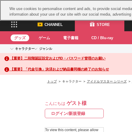
We use cookies to personalise content and ads, to provide social media 
information about your use of our site with our social media, advertisin
CHANNEL
STORE
グッズ
ゲーム
電子書籍
CD / Blu-ray
キャラクター
ジャンル
CHANNEL
STORE
【重要】二段階認証設定およびID・パスワード管理のお願い
アイドルマスターシリーズ
イベントグッズ
鉄拳
ASOBI CHANNEL TOP
ASOBI STORE 
トイ・ホビー
太鼓
アイドルマスター
【重要】「代金引換」決済および納品書同梱の終了のお知らせ
アイドルマスター シンデレラガールズ
グッズ
生活雑貨
ACE 
アイドルマスター ミリオンライブ！
トップ
> キャラクター >
アイドルマスター シリーズ
>
ゲーム
パッ
アイドルマスター SideM
アイドルマスター シャイニーカラーズ
ナム
電子書籍
学園アイドルマスター
ゲスト様
スサ
こんにちは
CD / Blu-ray
プロジェクトアイマス ヴイアライヴ
ガン
ログイン/新規登録
テイルズ オブ シリーズ
ドラ
電音部
To view this content, please allow