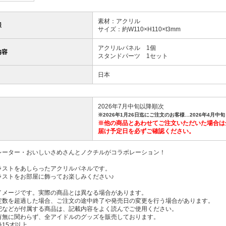
素材：アクリル
様
サイズ：約W110×H110×t3mm
アクリルパネル 1個
内容
スタンドパーツ 1セット
日本
2026年7月中旬以降順次
※2026年1月26日迄にご注文のお客様…2026年4月中旬
※他の商品とあわせてご注文いただいた場合は
届け予定日を必ずご確認ください。
レーター・おいしいさめさんとノクチルがコラボレーション！
ラストをあしらったアクリルパネルです。
ラストをお部屋に飾ってお楽しみください♪
イメージです。実際の商品とは異なる場合があります。
定数を超過した場合、ご注文の途中終了や発売日の変更を行う場合があります。
記などが付属する商品は、記載内容をよく読んでご使用ください。
有無に関わらず、全アイドルのグッズを販売しております。
15才以上