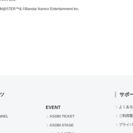
M@STER™& ©Bandai Namco Entertainment Inc.
ツ
サポ
EVENT
よくある
ご利用案
NNEL
ASOBI TICKET
プライバ
ASOBI STAGE