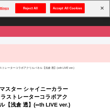
は
ログイン・新規登録
ttings
Reject All
Accept All Cookies
は
ーターコラボアクリルパネル【浅倉 透】(∞th LIVE ver.)
マスター シャイニーカラー
イラストレーターコラボアク
浅倉 透】(∞th LIVE ver.)