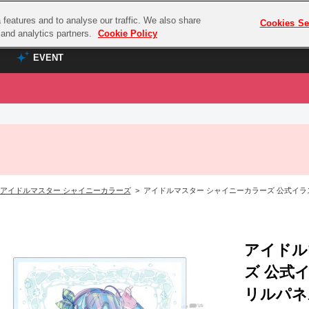
features and to analyse our traffic. We also share
プレミアム会員と
Cookies Se
g and analytics partners.
Cookie Policy
EVENT
EVENT
ラブライブ！シリーズ
プレミアム会員と
TOP
ASOBI TICKET
の達人
ラブライブ！
ラブライブ！サンシャイン‼
ASOBI STAGE
COMBAT
ラブライブ！虹ヶ咲学園スクールアイドル同好会
アイドルマスター シャイニーカラーズ
> アイドルマスター シャイニーカラーズ 公式イラストレ
その他先行受付
クマン
ラブライブ！スーパースター!!
コクラシック
アイドリッシュセブン
ノオマジック
アイドル
モフモフパレード
ダムシリーズ
ズ 公式
ゴンボール
リルパネル【