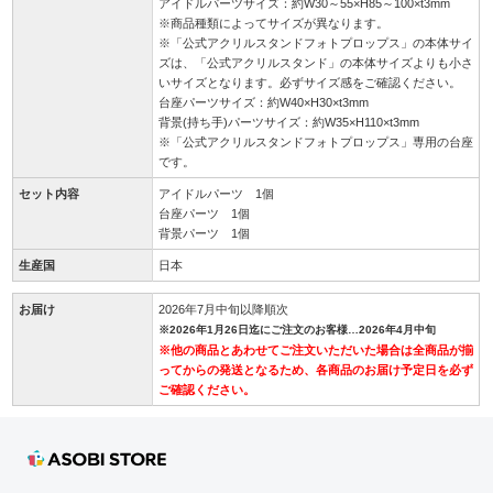
アイドルパーツサイズ：約W30～55×H85～100×t3mm
※商品種類によってサイズが異なります。
※「公式アクリルスタンドフォトプロップス」の本体サイ
ズは、「公式アクリルスタンド」の本体サイズよりも小さ
いサイズとなります。必ずサイズ感をご確認ください。
台座パーツサイズ：約W40×H30×t3mm
背景(持ち手)パーツサイズ：約W35×H110×t3mm
※「公式アクリルスタンドフォトプロップス」専用の台座
です。
セット内容
アイドルパーツ 1個
台座パーツ 1個
背景パーツ 1個
生産国
日本
お届け
2026年7月中旬以降順次
※2026年1月26日迄にご注文のお客様…2026年4月中旬
※他の商品とあわせてご注文いただいた場合は全商品が揃
ってからの発送となるため、各商品のお届け予定日を必ず
ご確認ください。