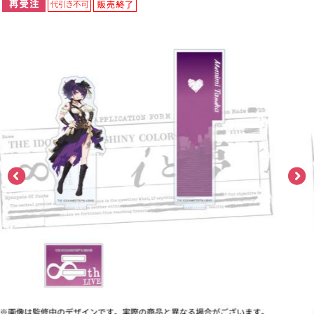
ASOBI TICKET
ASOBI STAGE
プロジェクトアイマス ヴイアライヴ
その他先行受付
テイルズ オブ シリーズ
電音部
プレミアム会員とは
鉄拳
太鼓の達人
ACE COMBAT
パックマン
ナムコクラシック
スサノオマジック
ガンダムシリーズ