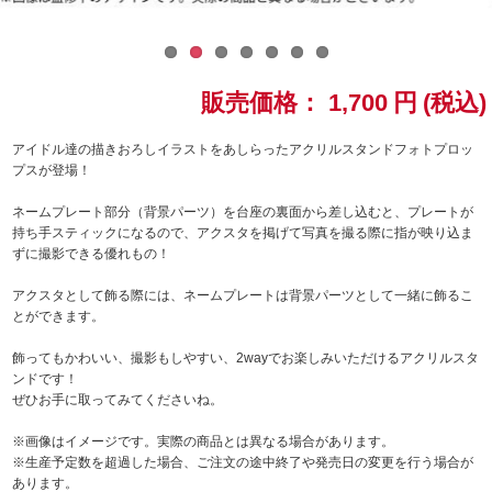
ドラゴンボール
ラブライブ！シリーズ
販売価格：
1,700
円
(税込)
ラブライブ！
アイドル達の描きおろしイラストをあしらったアクリルスタンドフォトプロッ
プスが登場！
ラブライブ！サンシャイン‼
ネームプレート部分（背景パーツ）を台座の裏面から差し込むと、プレートが
持ち手スティックになるので、アクスタを掲げて写真を撮る際に指が映り込ま
ラブライブ！虹ヶ咲学園スクールアイドル同好会
ずに撮影できる優れもの！
アクスタとして飾る際には、ネームプレートは背景パーツとして一緒に飾るこ
ラブライブ！スーパースター!!
とができます。
アイドリッシュセブン
飾ってもかわいい、撮影もしやすい、2wayでお楽しみいただけるアクリルスタ
ンドです！
ぜひお手に取ってみてくださいね。
モフモフパレード
※画像はイメージです。実際の商品とは異なる場合があります。
※生産予定数を超過した場合、ご注文の途中終了や発売日の変更を行う場合が
あります。