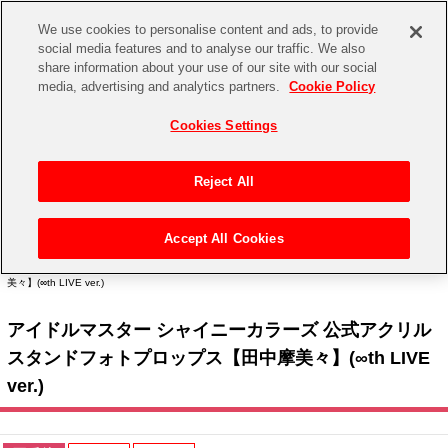
We use cookies to personalise content and ads, to provide
social media features and to analyse our traffic. We also
share information about your use of our site with our social
CHANNEL
STORE
EVENT
media, advertising and analytics partners.
Cookie Policy
グッズ
ゲーム
電子書籍
CD / Blu-ray
Cookies Settings
キャラクター
ジャンル
CHANNEL
アイドルマスターシリーズ
イベントグッズ
【重要】二段階認証設定およびID・パスワード管理のお願い
Reject All
ASOBI CHANNEL TOP
トイ・ホビー
アイドルマスター
【重要】「代金引換」決済および納品書同梱の終了のお知らせ
Accept All Cookies
STORE
トップ
生活雑貨
> キャラクター >
アイドルマスター シリーズ
>
アイドルマスター シャイニーカラー
アイドルマスター シンデレラガールズ
ズ
> アイドルマスター シャイニーカラーズ 公式アクリルスタンドフォトプロップス【田中摩
美々】(∞th LIVE ver.)
ASOBI STORE TOP
グッズ
アイドルマスター ミリオンライブ！
アイドルマスター シャイニーカラーズ 公式アクリル
ゲーム
電子書籍
アイドルマスター SideM
スタンドフォトプロップス【田中摩美々】(∞th LIVE
CD / Blu-ray
ver.)
アイドルマスター シャイニーカラーズ
EVENT
学園アイドルマスター