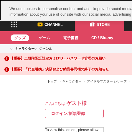
We use cookies to personalise content and ads, to provide social media 
information about your use of our site with our social media, advertisin
CHANNEL
STORE
グッズ
ゲーム
電子書籍
CD / Blu-ray
キャラクター
ジャンル
CHANNEL
STORE
【重要】二段階認証設定およびID・パスワード管理のお願い
アイドルマスターシリーズ
イベントグッズ
鉄拳
ASOBI CHANNEL TOP
ASOBI STORE 
トイ・ホビー
太鼓
アイドルマスター
【重要】「代金引換」決済および納品書同梱の終了のお知らせ
アイドルマスター シンデレラガールズ
グッズ
生活雑貨
ACE 
アイドルマスター ミリオンライブ！
トップ
> キャラクター >
アイドルマスター シリーズ
>
ゲーム
パッ
アイドルマスター SideM
アイドルマスター シャイニーカラーズ
ナム
電子書籍
学園アイドルマスター
ゲスト様
スサ
こんにちは
CD / Blu-ray
プロジェクトアイマス ヴイアライヴ
ガン
ログイン/新規登録
テイルズ オブ シリーズ
ドラ
電音部
To view this content, please allow