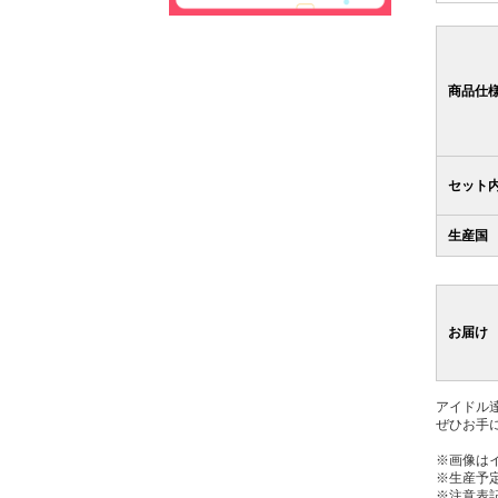
商品仕
セット
生産国
お届け
アイドル
ぜひお手
※画像は
※生産予
※注意表