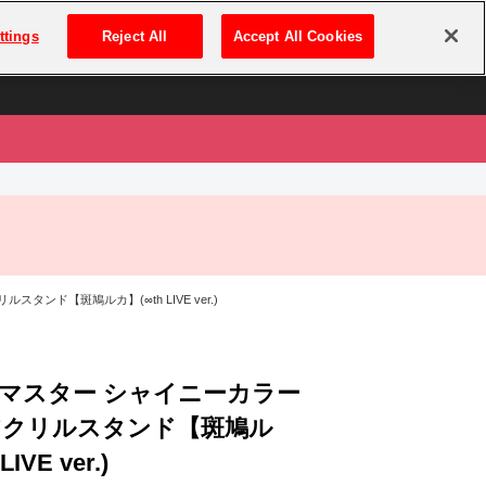
は
ログイン・新規登録
ttings
Reject All
Accept All Cookies
は
ンド【斑鳩ルカ】(∞th LIVE ver.)
マスター シャイニーカラー
アクリルスタンド【斑鳩ル
IVE ver.)