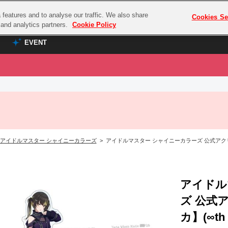
features and to analyse our traffic. We also share
プレミアム会員と
Cookies Se
g and analytics partners.
Cookie Policy
EVENT
EVENT
ラブライブ！シリーズ
プレミアム会員と
TOP
ASOBI TICKET
の達人
ラブライブ！
ラブライブ！サンシャイン‼
ASOBI STAGE
COMBAT
ラブライブ！虹ヶ咲学園スクールアイドル同好会
アイドルマスター シャイニーカラーズ
> アイドルマスター シャイニーカラーズ 公式アクリルスタ
その他先行受付
クマン
ラブライブ！スーパースター!!
コクラシック
アイドリッシュセブン
ノオマジック
アイドル
モフモフパレード
ダムシリーズ
ズ 公式
ゴンボール
カ】(∞th L