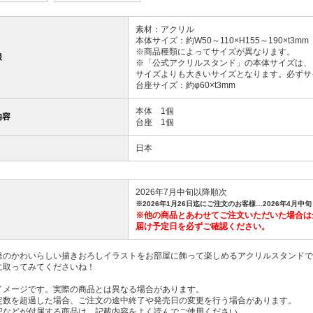
素材：アクリル
本体サイズ：約W50～110×H155～190×t3mm
※商品種類によってサイズが異なります。
様
※「公式アクリルスタンド」の本体サイズは、
サイズよりも大きいサイズとなります。必ずサ
台座サイズ：約φ60×t3mm
本体 1個
内容
台座 1個
日本
2026年7月中旬以降順次
※2026年1月26日迄にご注文のお客様…2026年4月中旬
※他の商品とあわせてご注文いただいた場合は
届け予定日を必ずご確認ください。
達のかわいらしい描きおろしイラストをお部屋に飾って楽しめるアクリルスタンドで
に取ってみてくださいね！
イメージです。実際の商品とは異なる場合があります。
定数を超過した場合、ご注文の途中終了や発売日の変更を行う場合があります。
記などが付属する商品は、記載内容をよく読んでご使用ください。