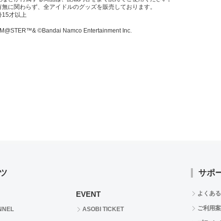
有無に関わらず、全アイドルのグッズを販売しております。
15才以上
M@STER™& ©Bandai Namco Entertainment Inc.
ツ
サポ
EVENT
よくある
ご利用案
NNEL
ASOBI TICKET