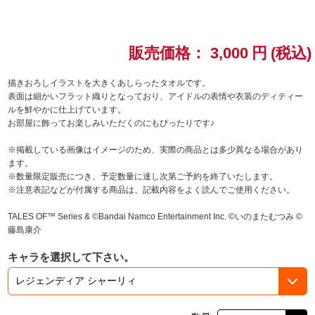
ドラゴンボール
販売価格：
3,000
円
(税込)
ラブライブ！シリーズ
描きおろしイラストを大きくあしらったタオルです。
ラブライブ！
表面は細かいフラット織りとなっており、アイドルの表情や衣装のディティー
ルを鮮やかに仕上げています。
お部屋に飾ってお楽しみいただくのにもぴったりです♪
ラブライブ！サンシャイン‼
※掲載している画像はイメージのため、実際の商品とは多少異なる場合があり
ラブライブ！虹ヶ咲学園スクールアイドル同好会
ます。
※数量限定販売につき、予定数量に達し次第ご予約を終了いたします。
※注意表記などが付属する商品は、記載内容をよく読んでご使用ください。
ラブライブ！スーパースター!!
TALES OF™ Series & ©Bandai Namco Entertainment Inc. ©いのまたむつみ ©
アイドリッシュセブン
藤島康介
キャラを選択して下さい。
モフモフパレード