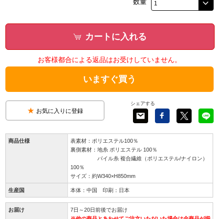
数量
カートに入れる
お客様都合による返品はお受けしていません。
いますぐ買う
シェアする
お気に入りに登録
商品仕様
表素材：ポリエステル100％
裏側素材：地糸 ポリエステル 100％
パイル糸 複合繊維（ポリエステル/ナイロン）
100％
サイズ：約W340×H850mm
生産国
本体：中国 印刷：日本
お届け
7日～20日前後でお届け
※他の商品とあわせてご注文いただいた場合は全商品が揃