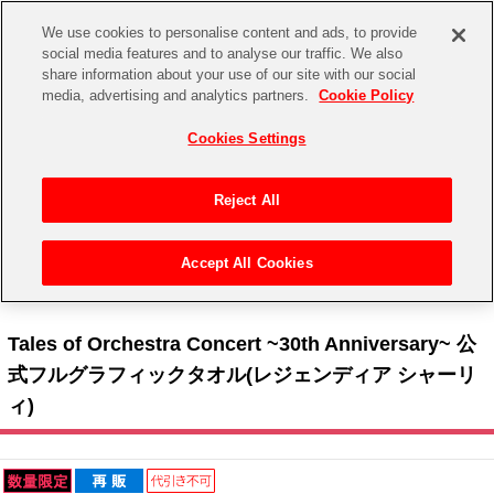
We use cookies to personalise content and ads, to provide
social media features and to analyse our traffic. We also
share information about your use of our site with our social
CHANNEL
STORE
EVENT
media, advertising and analytics partners.
Cookie Policy
グッズ
ゲーム
電子書籍
CD / Blu-ray
Cookies Settings
キャラクター
ジャンル
CHANNEL
アイドルマスターシリーズ
イベントグッズ
【重要】二段階認証設定およびID・パスワード管理のお願い
Reject All
ASOBI CHANNEL TOP
トイ・ホビー
アイドルマスター
【重要】「代金引換」決済および納品書同梱の終了のお知らせ
Accept All Cookies
STORE
トップ
生活雑貨
> 商品ジャンル >
タオル
> Tales of Orchestra Concert ~30th Anniversary~ 公式フル
アイドルマスター シンデレラガールズ
グラフィックタオル(レジェンディア シャーリィ)
ASOBI STORE TOP
グッズ
アイドルマスター ミリオンライブ！
Tales of Orchestra Concert ~30th Anniversary~ 公
ゲーム
電子書籍
式フルグラフィックタオル(レジェンディア シャーリ
アイドルマスター SideM
ィ)
CD / Blu-ray
アイドルマスター シャイニーカラーズ
EVENT
学園アイドルマスター