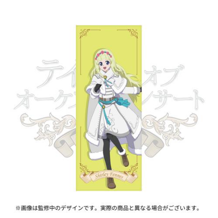
ASOBI TICKET
ASOBI STAGE
プロジェクトアイマス ヴイアライヴ
その他先行受付
テイルズ オブ シリーズ
電音部
プレミアム会員とは
鉄拳
太鼓の達人
ACE COMBAT
パックマン
ナムコクラシック
スサノオマジック
ガンダムシリーズ