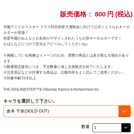
ドラゴンボール
販売価格：
800
円
(税込)
ラブライブ！シリーズ
学園アイドルマスター クラス対抗初星大運動会に向けて公式ミニうちわキーホ
ルダーが登場！
初星学園のみんなとお名前がデザインされたうちわ型キーホルダーです！
ラブライブ！
かばんなどにつけて担当をアピールしてくださいね♪
ラブライブ！サンシャイン‼
※掲載している画像はイメージのため、実際の商品とは多少異なる場合があり
ます。
※数量限定販売につき、予定数量に達し次第販売を終了いたします。
ラブライブ！虹ヶ咲学園スクールアイドル同好会
※注意表記などが付属する商品は、記載内容をよく読んでご使用ください。
※対象年齢15才以上
ラブライブ！スーパースター!!
THE IDOLM@STER™& ©Bandai Namco Entertainment Inc.
アイドリッシュセブン
キャラを選択して下さい。
モフモフパレード
数量