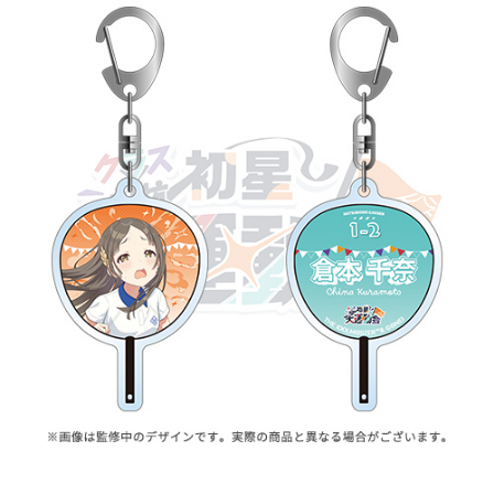
ASOBI TICKET
ASOBI STAGE
プロジェクトアイマス ヴイアライヴ
その他先行受付
テイルズ オブ シリーズ
電音部
プレミアム会員とは
鉄拳
太鼓の達人
ACE COMBAT
パックマン
ナムコクラシック
スサノオマジック
ガンダムシリーズ