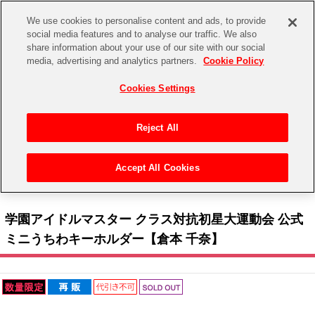
We use cookies to personalise content and ads, to provide
social media features and to analyse our traffic. We also
share information about your use of our site with our social
CHANNEL
STORE
EVENT
media, advertising and analytics partners.
Cookie Policy
グッズ
ゲーム
電子書籍
CD / Blu-ray
Cookies Settings
キャラクター
ジャンル
CHANNEL
アイドルマスターシリーズ
イベントグッズ
【重要】二段階認証設定およびID・パスワード管理のお願い
Reject All
ASOBI CHANNEL TOP
トイ・ホビー
アイドルマスター
【重要】「代金引換」決済および納品書同梱の終了のお知らせ
Accept All Cookies
STORE
トップ
生活雑貨
> キャラクター >
アイドルマスター シリーズ
>
学園アイドルマスター
> 学園アイド
アイドルマスター シンデレラガールズ
ルマスター クラス対抗初星大運動会 公式ミニうちわキーホルダー【倉本 千奈】
ASOBI STORE TOP
グッズ
アイドルマスター ミリオンライブ！
学園アイドルマスター クラス対抗初星大運動会 公式
ゲーム
電子書籍
ミニうちわキーホルダー【倉本 千奈】
アイドルマスター SideM
CD / Blu-ray
アイドルマスター シャイニーカラーズ
EVENT
学園アイドルマスター