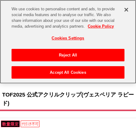
We use cookies to personalise content and ads, to provide
social media features and to analyse our traffic. We also
share information about your use of our site with our social
CHANNEL
STORE
EVENT
media, advertising and analytics partners.
Cookie Policy
グッズ
ゲーム
電子書籍
CD / Blu-ray
Cookies Settings
キャラクター
ジャンル
CHANNEL
アイドルマスターシリーズ
イベントグッズ
【重要】二段階認証設定およびID・パスワード管理のお願い
Reject All
ASOBI CHANNEL TOP
トイ・ホビー
アイドルマスター
【重要】「代金引換」決済および納品書同梱の終了のお知らせ
Accept All Cookies
STORE
トップ
生活雑貨
> キャラクター >
テイルズ オブ シリーズ
> TOF2025 公式アクリルクリップ(ヴェスペ
アイドルマスター シンデレラガールズ
リア ラピード)
ASOBI STORE TOP
グッズ
アイドルマスター ミリオンライブ！
TOF2025 公式アクリルクリップ(ヴェスペリア ラピー
ゲーム
電子書籍
ド)
アイドルマスター SideM
CD / Blu-ray
アイドルマスター シャイニーカラーズ
EVENT
学園アイドルマスター