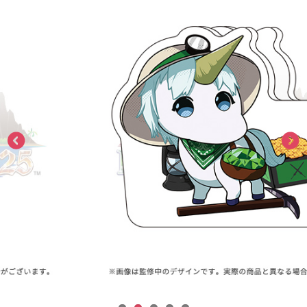
ASOBI TICKET
ASOBI STAGE
プロジェクトアイマス ヴイアライヴ
その他先行受付
テイルズ オブ シリーズ
電音部
プレミアム会員とは
鉄拳
太鼓の達人
ACE COMBAT
パックマン
ナムコクラシック
スサノオマジック
ガンダムシリーズ