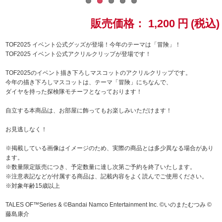
ドラゴンボール
販売価格：
1,200
円
(税込)
ラブライブ！シリーズ
TOF2025 イベント公式グッズが登場！今年のテーマは「冒険」！
TOF2025 イベント公式アクリルクリップが登場です！
ラブライブ！
TOF2025のイベント描き下ろしマスコットのアクリルクリップです。
今年の描き下ろしマスコットは、テーマ「冒険」にちなんで、
ラブライブ！サンシャイン‼
ダイヤを持った探検隊モチーフとなっております！
自立する本商品は、お部屋に飾ってもお楽しみいただけます！
ラブライブ！虹ヶ咲学園スクールアイドル同好会
お見逃しなく！
ラブライブ！スーパースター!!
※掲載している画像はイメージのため、実際の商品とは多少異なる場合があり
ます。
アイドリッシュセブン
※数量限定販売につき、予定数量に達し次第ご予約を終了いたします。
※注意表記などが付属する商品は、記載内容をよく読んでご使用ください。
モフモフパレード
※対象年齢15歳以上
TALES OF™Series & ©Bandai Namco Entertainment Inc. ©いのまたむつみ ©
藤島康介