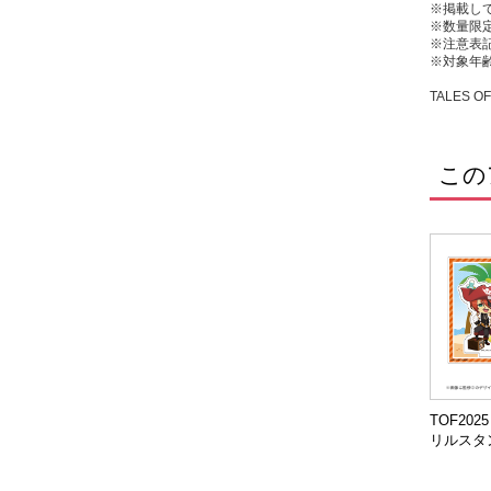
※掲載し
※数量限
※注意表
※対象年齢
TALES O
この
TOF20
リルスタ
ルーク)