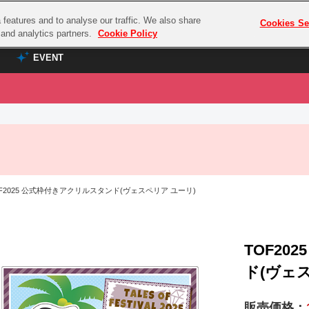
features and to analyse our traffic. We also share
プレミアム会員と
Cookies Se
g and analytics partners.
Cookie Policy
EVENT
EVENT
ラブライブ！シリーズ
プレミアム会員と
TOP
ASOBI TICKET
の達人
ラブライブ！
ラブライブ！サンシャイン‼
ASOBI STAGE
COMBAT
ラブライブ！虹ヶ咲学園スクールアイドル同好会
F2025 公式枠付きアクリルスタンド(ヴェスペリア ユーリ)
その他先行受付
クマン
ラブライブ！スーパースター!!
コクラシック
アイドリッシュセブン
ノオマジック
TOF20
モフモフパレード
ダムシリーズ
ド(ヴェ
ゴンボール
販売価格：