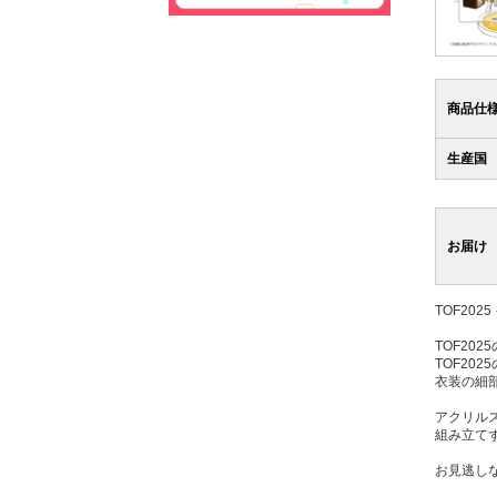
商品仕
生産国
お届け
TOF20
TOF20
TOF2
衣装の細
アクリル
組み立て
お見逃し