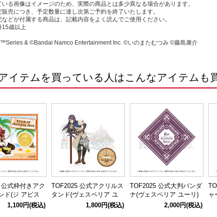
ている画像はイメージのため、実際の商品とは多少異なる場合があります。
定販売につき、予定数量に達し次第ご予約を終了いたします。
記などが付属する商品は、記載内容をよく読んでご使用ください。
15歳以上
F™Series & ©Bandai Namco Entertainment Inc. ©いのまたむつみ ©藤島康介
アイテムを買っている人はこんなアイテムも
25 公式枠付きアク
TOF2025 公式アクリルス
TOF2025 公式大判バンダ
T
ンド(ジ アビス
タンド(ヴェスペリア ユ
ナ(ヴェスペリア ユーリ)
ャ
ーリ)
ー
1,100円
(税込)
1,800円
(税込)
2,000円
(税込)