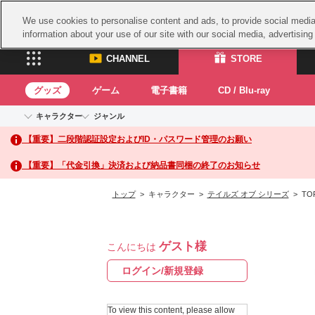
We use cookies to personalise content and ads, to provide social media 
information about your use of our site with our social media, advertisin
CHANNEL
STORE
グッズ
ゲーム
電子書籍
CD / Blu-ray
キャラクター
ジャンル
CHANNEL
STORE
【重要】二段階認証設定およびID・パスワード管理のお願い
アイドルマスターシリーズ
イベントグッズ
鉄拳
ASOBI CHANNEL TOP
ASOBI STORE 
トイ・ホビー
太鼓
アイドルマスター
【重要】「代金引換」決済および納品書同梱の終了のお知らせ
アイドルマスター シンデレラガールズ
グッズ
生活雑貨
ACE 
アイドルマスター ミリオンライブ！
トップ
> キャラクター >
テイルズ オブ シリーズ
> TO
ゲーム
パッ
アイドルマスター SideM
アイドルマスター シャイニーカラーズ
ナム
電子書籍
学園アイドルマスター
ゲスト様
スサ
こんにちは
CD / Blu-ray
プロジェクトアイマス ヴイアライヴ
ガン
ログイン/新規登録
テイルズ オブ シリーズ
ドラ
電音部
To view this content, please allow