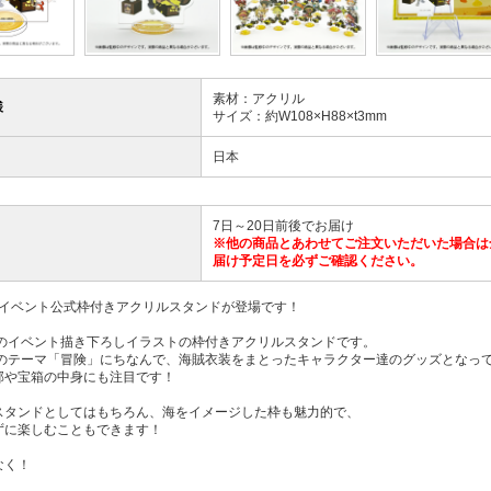
素材：アクリル
様
サイズ：約W108×H88×t3mm
日本
7日～20日前後でお届け
※他の商品とあわせてご注文いただいた場合は
届け予定日を必ずご確認ください。
25 イベント公式枠付きアクリルスタンドが登場です！
25のイベント描き下ろしイラストの枠付きアクリルスタンドです。
025のテーマ「冒険」にちなんで、海賊衣装をまとったキャラクター達のグッズとなっ
部や宝箱の中身にも注目です！
スタンドとしてはもちろん、海をイメージした枠も魅力的で、
ずに楽しむこともできます！
なく！