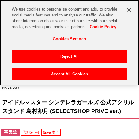
We use cookies to personalise content and ads, to provide
social media features and to analyse our traffic. We also
share information about your use of our site with our social
CHANNEL
STORE
EVENT
media, advertising and analytics partners.
Cookie Policy
グッズ
ゲーム
電子書籍
CD / Blu-ray
Cookies Settings
キャラクター
ジャンル
CHANNEL
アイドルマスターシリーズ
イベントグッズ
【重要】二段階認証設定およびID・パスワード管理のお願い
Reject All
ASOBI CHANNEL TOP
トイ・ホビー
アイドルマスター
【重要】「代金引換」決済および納品書同梱の終了のお知らせ
Accept All Cookies
STORE
トップ
生活雑貨
> キャラクター >
アイドルマスター シリーズ
>
アイドルマスター シンデレラガール
アイドルマスター シンデレラガールズ
ズ
> アイドルマスター シンデレラガールズ 公式アクリルスタンド 島村卯月 (SELECTSHOP
PRIVE ver.)
ASOBI STORE TOP
グッズ
アイドルマスター ミリオンライブ！
アイドルマスター シンデレラガールズ 公式アクリル
ゲーム
電子書籍
アイドルマスター SideM
スタンド 島村卯月 (SELECTSHOP PRIVE ver.)
CD / Blu-ray
アイドルマスター シャイニーカラーズ
EVENT
学園アイドルマスター