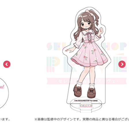
ASOBI TICKET
ASOBI STAGE
プロジェクトアイマス ヴイアライヴ
その他先行受付
テイルズ オブ シリーズ
電音部
プレミアム会員とは
鉄拳
太鼓の達人
ACE COMBAT
パックマン
ナムコクラシック
スサノオマジック
ガンダムシリーズ