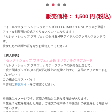
ドラゴンボール
販売価格：
1,500
円
(税込)
ラブライブ！シリーズ
アイドルマスター シンデレラガールズ SELECTSHOP PRIVEグッズが登場！
アイドル別展開の公式アクリルスタンドになります！
ラブライブ！
「セレクトショップ プリヴェ」のお洋服×PRアイドルのアクリルスタンドで
す。
ラブライブ！サンシャイン‼
彼女たちの活躍の証をぜひお迎えしてください♪
【購入特典】
ラブライブ！虹ヶ咲学園スクールアイドル同好会
「セレクトショップ プリヴェ」店長 オリジナルクリアカード
「セレクトショップ プリヴェ」モチーフグッズの販売を記念して、
ラブライブ！スーパースター!!
一度に関連グッズ10,000円(税込)以上のお買い上げで、店長のクリアカードを
プレゼント！
この機会にマストバイ！
アイドリッシュセブン
※詳細は
特設サイト
をご確認ください。
モフモフパレード
※画像はイメージです。実際の商品とは異なる場合があります。
※生産予定数を超過した場合、ご注文の途中終了や発売日の変更を行う場合が
ございます。