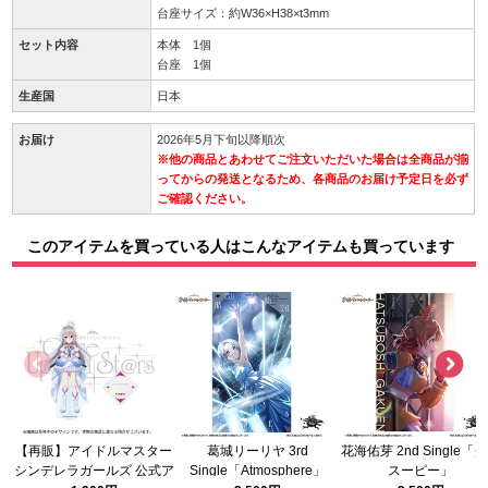
台座サイズ：約W36×H38×t3mm
セット内容
本体 1個
台座 1個
生産国
日本
お届け
2026年5月下旬以降順次
※他の商品とあわせてご注文いただいた場合は全商品が揃
ってからの発送となるため、各商品のお届け予定日を必ず
ご確認ください。
このアイテムを買っている人はこんなアイテムも買っています
【再販】アイドルマスター
葛城リーリヤ 3rd
花海佑芽 2nd Single「
シンデレラガールズ 公式ア
Single「Atmosphere」
スーピー」