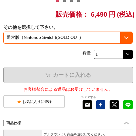
ドラゴンボール
販売価格：
6,490
円
(税込)
ラブライブ！シリーズ
その他を選択して下さい。
ラブライブ！
数量
ラブライブ！サンシャイン‼
ラブライブ！虹ヶ咲学園スクールアイドル同好会
カートに入れる
ラブライブ！スーパースター!!
お客様都合による返品はお受けしていません。
アイドリッシュセブン
シェアする
お気に入りに登録
モフモフパレード
商品仕様
プルダウンより商品を選択してください。