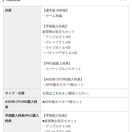
内容
【通常版 内容物】
・ゲーム本編
【早期購入特典】
超冒険お役立ちセット
・アップルグミ×10
・グレープグミ×10
・ライフボトル×10
・パナシーアボトル×10
【PKG版購入特典】
・リバーシブルジャケット
【ASOBI STORE購入特典】
・A3半裁ポスター7枚セット
サイズ・仕様
仕様は
こちら
をご確認ください。
ASOBI STORE購入特
■A3半裁ポスター7枚セット
典
早期購入特典/PKG購入
【早期購入特典】
特典
■超冒険お役立ちセット
・アップルグミ×10
・グレープグミ×10