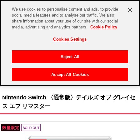
We use cookies to personalise content and ads, to provide
social media features and to analyse our traffic. We also
share information about your use of our site with our social
CHANNEL
STORE
EVENT
media, advertising and analytics partners.
Cookie Policy
グッズ
ゲーム
電子書籍
CD / Blu-ray
Cookies Settings
キャラクター
ジャンル
CHANNEL
アイドルマスターシリーズ
イベントグッズ
【重要】二段階認証設定およびID・パスワード管理のお願い
Reject All
ASOBI CHANNEL TOP
トイ・ホビー
アイドルマスター
【重要】「代金引換」決済および納品書同梱の終了のお知らせ
Accept All Cookies
STORE
トップ
生活雑貨
> キャラクター >
テイルズ オブ シリーズ
> Nintendo Switch 〈通常版〉テイルズ オ
アイドルマスター シンデレラガールズ
ブ グレイセス エフ リマスター
ASOBI STORE TOP
グッズ
アイドルマスター ミリオンライブ！
Nintendo Switch 〈通常版〉テイルズ オブ グレイセ
ゲーム
電子書籍
ス エフ リマスター
アイドルマスター SideM
CD / Blu-ray
アイドルマスター シャイニーカラーズ
EVENT
学園アイドルマスター