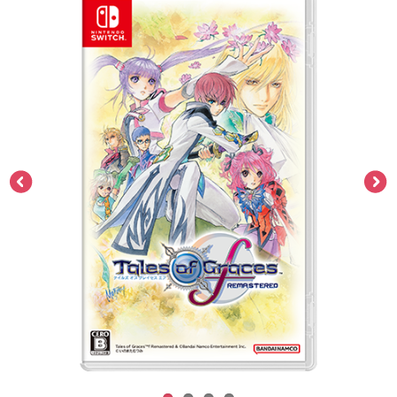
ASOBI TICKET
ASOBI STAGE
プロジェクトアイマス ヴイアライヴ
その他先行受付
テイルズ オブ シリーズ
電音部
プレミアム会員とは
鉄拳
太鼓の達人
ACE COMBAT
パックマン
ナムコクラシック
スサノオマジック
ガンダムシリーズ