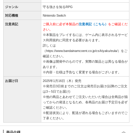
ジャンル
守る強さを知るRPG
対応機種
Nintendo Switch
注意表記
ご購入前に必ず本製品の
注意表記（こちら）
をご確認くだ
さい。
※本製品をプレイするには、ゲーム内に表示されるサービ
ス利用規約に同意する必要があります。
­詳しくは
（https://www.bandainamcoent.co.jp/cs/kiyaku/eula/）をご
確認ください。
※画像は開発中のものです。実際の製品とは異なる場合が
あります。
※内容・仕様は予告なく変更する場合がございます。
お届け日
2025年1月16日（木）発売
※発売日3日前までのご注文は発売日お届け(以降のご注文
は3～5日でお届け)
※他の商品とあわせてご注文いただいた場合は全商品が揃
ってからの発送となるため、各商品のお届け予定日を必ず
ご確認ください。
※配送状況により、配送が遅れる場合もございますのでご
了承ください。
商品仕様