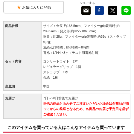
シェアする
お気に入りに登録
商品仕様
サイズ：全長 約168.5mm、ファイターgrip装着時 約
209.5mm（発光部 約φ22×106.5mm）
重量：約28g、ファイターgrip装着時 約33g（ストラップ
約2g）
連続点灯時間：約6時間～8時間
電池：LR44 ×3ヶ（テスト用電池付属）
セット内容
コンサートライト 1本
レギュラーグリップ 1個
ストラップ 1本
台紙 1枚
生産国
中国
お届け
7日～20日前後でお届け
※他の商品とあわせてご注文いただいた場合は全商品が揃
ってからの発送となるため、各商品のお届け予定日を必ず
ご確認ください。
このアイテムを買っている人はこんなアイテムも買っています