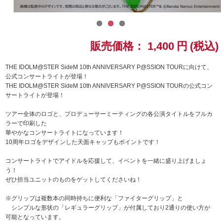
ドラゴンボール
ラブライブ！シリーズ
販売価格：
1,400
円
(税込)
ラブライブ！
THE IDOLM@STER SideM 10th ANNIVERSARY P@SSION TOURに向けて、
公式コンサートライトが登場！
THE IDOLM@STER SideM 10th ANNIVERSARY P@SSION TOURの公式コン
ラブライブ！サンシャイン‼
サートライトが登場！
ラブライブ！虹ヶ咲学園スクールアイドル同好会
ツアー全体のロゴと、プロデューサーミーティングの各公演タイトルをフルカ
ラーで印刷した
華やかなコンサートライトになっています！
ラブライブ！スーパースター!!
10周年ロゴをデザインした天面キャップもポイントです！
アイドリッシュセブン
コンサートライトでアイドルを応援して、イベントを一緒に盛り上げましょ
う！
ぜひ担当ユニットのものをゲットしてくださいね！
モフモフパレード
※グリップは複数本の同時持ちに便利な「ファイターグリップ」と
シンプルな形状の「レギュラーグリップ」が付属しており2通りの使い方が
可能となっています。