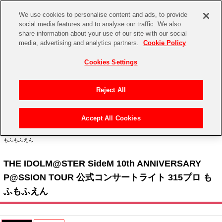
We use cookies to personalise content and ads, to provide
social media features and to analyse our traffic. We also
share information about your use of our site with our social
CHANNEL
STORE
EVENT
media, advertising and analytics partners.
Cookie Policy
グッズ
ゲーム
電子書籍
CD / Blu-ray
Cookies Settings
キャラクター
ジャンル
CHANNEL
アイドルマスターシリーズ
イベントグッズ
【重要】二段階認証設定およびID・パスワード管理のお願い
Reject All
ASOBI CHANNEL TOP
トイ・ホビー
アイドルマスター
【重要】「代金引換」決済および納品書同梱の終了のお知らせ
Accept All Cookies
STORE
トップ
生活雑貨
> キャラクター >
アイドルマスター シリーズ
>
アイドルマスター SideM
> THE
アイドルマスター シンデレラガールズ
IDOLM@STER SideM 10th ANNIVERSARY P@SSION TOUR 公式コンサートライト 315プロ
もふもふえん
ASOBI STORE TOP
グッズ
アイドルマスター ミリオンライブ！
THE IDOLM@STER SideM 10th ANNIVERSARY
ゲーム
電子書籍
アイドルマスター SideM
P@SSION TOUR 公式コンサートライト 315プロ も
CD / Blu-ray
ふもふえん
アイドルマスター シャイニーカラーズ
EVENT
学園アイドルマスター