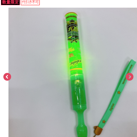
ASOBI TICKET
ASOBI STAGE
プロジェクトアイマス ヴイアライヴ
その他先行受付
テイルズ オブ シリーズ
電音部
プレミアム会員とは
鉄拳
太鼓の達人
ACE COMBAT
パックマン
ナムコクラシック
スサノオマジック
ガンダムシリーズ