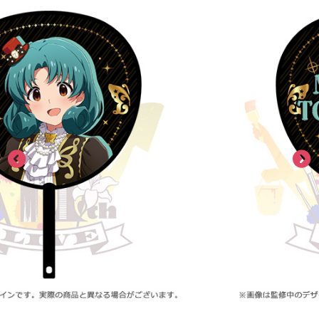
ASOBI TICKET
ASOBI STAGE
プロジェクトアイマス ヴイアライヴ
その他先行受付
テイルズ オブ シリーズ
電音部
プレミアム会員とは
鉄拳
太鼓の達人
ACE COMBAT
パックマン
ナムコクラシック
スサノオマジック
ガンダムシリーズ