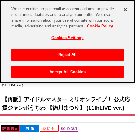
We use cookies to personalise content and ads, to provide
social media features and to analyse our traffic. We also
share information about your use of our site with our social
CHANNEL
STORE
EVENT
media, advertising and analytics partners.
Cookie Policy
グッズ
ゲーム
電子書籍
CD / Blu-ray
Cookies Settings
キャラクター
ジャンル
CHANNEL
アイドルマスターシリーズ
イベントグッズ
【重要】二段階認証設定およびID・パスワード管理のお願い
Reject All
ASOBI CHANNEL TOP
トイ・ホビー
アイドルマスター
【重要】「代金引換」決済および納品書同梱の終了のお知らせ
Accept All Cookies
STORE
トップ
生活雑貨
> キャラクター >
アイドルマスター シリーズ
>
アイドルマスター ミリオンライブ！
アイドルマスター シンデレラガールズ
> 【再販】アイドルマスター ミリオンライブ！ 公式応援ジャンボうちわ 【徳川まつり】
(11thLIVE ver.)
ASOBI STORE TOP
グッズ
アイドルマスター ミリオンライブ！
【再販】アイドルマスター ミリオンライブ！ 公式応
ゲーム
電子書籍
アイドルマスター SideM
援ジャンボうちわ 【徳川まつり】 (11thLIVE ver.)
CD / Blu-ray
アイドルマスター シャイニーカラーズ
EVENT
学園アイドルマスター