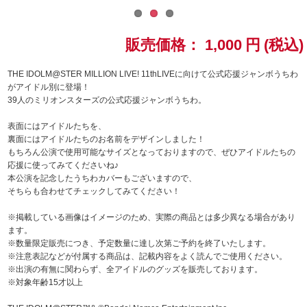
ドラゴンボール
販売価格：
1,000
円
(税込)
ラブライブ！シリーズ
THE IDOLM@STER MILLION LIVE! 11thLIVEに向けて公式応援ジャンボうちわ
がアイドル別に登場！
ラブライブ！
39人のミリオンスターズの公式応援ジャンボうちわ。
ラブライブ！サンシャイン‼
表面にはアイドルたちを、
裏面にはアイドルたちのお名前をデザインしました！
もちろん公演で使用可能なサイズとなっておりますので、ぜひアイドルたちの
ラブライブ！虹ヶ咲学園スクールアイドル同好会
応援に使ってみてくださいね♪
本公演を記念したうちわカバーもございますので、
ラブライブ！スーパースター!!
そちらも合わせてチェックしてみてください！
※掲載している画像はイメージのため、実際の商品とは多少異なる場合があり
アイドリッシュセブン
ます。
※数量限定販売につき、予定数量に達し次第ご予約を終了いたします。
モフモフパレード
※注意表記などが付属する商品は、記載内容をよく読んでご使用ください。
※出演の有無に関わらず、全アイドルのグッズを販売しております。
※対象年齢15才以上