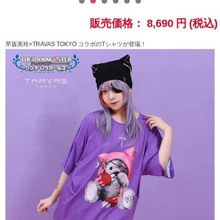
ドラゴンボール
販売価格：
8,690
円
(税込)
ラブライブ！シリーズ
早坂美玲×TRAVAS TOKYO コラボのTシャツが登場！
ラブライブ！
ラブライブ！サンシャイン‼
ラブライブ！虹ヶ咲学園スクールアイドル同好会
ラブライブ！スーパースター!!
アイドリッシュセブン
モフモフパレード