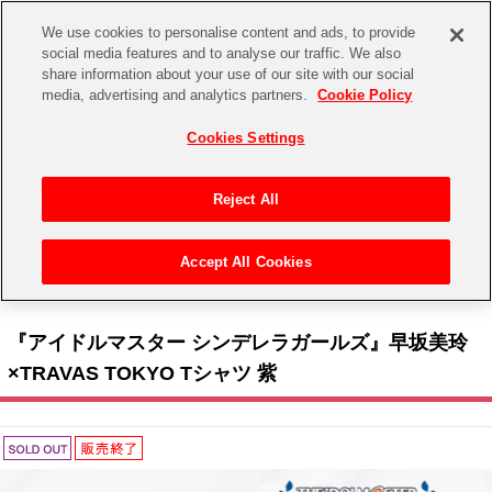
We use cookies to personalise content and ads, to provide
social media features and to analyse our traffic. We also
share information about your use of our site with our social
CHANNEL
STORE
EVENT
media, advertising and analytics partners.
Cookie Policy
グッズ
ゲーム
電子書籍
CD / Blu-ray
Cookies Settings
キャラクター
ジャンル
CHANNEL
アイドルマスターシリーズ
イベントグッズ
【重要】二段階認証設定およびID・パスワード管理のお願い
Reject All
ASOBI CHANNEL TOP
トイ・ホビー
アイドルマスター
【重要】「代金引換」決済および納品書同梱の終了のお知らせ
Accept All Cookies
STORE
トップ
生活雑貨
>
> 『アイドルマスター シンデレラガールズ』早坂美玲×TRAVAS TOKYO > 『アイ
アイドルマスター シンデレラガールズ
ドルマスター シンデレラガールズ』早坂美玲×TRAVAS TOKYO Tシャツ 紫
ASOBI STORE TOP
グッズ
アイドルマスター ミリオンライブ！
『アイドルマスター シンデレラガールズ』早坂美玲
ゲーム
電子書籍
×TRAVAS TOKYO Tシャツ 紫
アイドルマスター SideM
CD / Blu-ray
アイドルマスター シャイニーカラーズ
EVENT
学園アイドルマスター