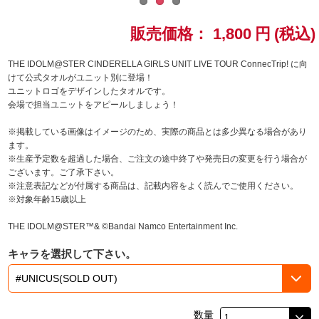
ドラゴンボール
販売価格：
1,800
円
(税込)
ラブライブ！シリーズ
THE IDOLM@STER CINDERELLA GIRLS UNIT LIVE TOUR ConnecTrip! に向
けて公式タオルがユニット別に登場！
ユニットロゴをデザインしたタオルです。
ラブライブ！
会場で担当ユニットをアピールしましょう！
ラブライブ！サンシャイン‼
※掲載している画像はイメージのため、実際の商品とは多少異なる場合があり
ます。
※生産予定数を超過した場合、ご注文の途中終了や発売日の変更を行う場合が
ラブライブ！虹ヶ咲学園スクールアイドル同好会
ございます。ご了承下さい。
※注意表記などが付属する商品は、記載内容をよく読んでご使用ください。
ラブライブ！スーパースター!!
※対象年齢15歳以上
THE IDOLM@STER™& ©Bandai Namco Entertainment Inc.
アイドリッシュセブン
キャラを選択して下さい。
モフモフパレード
数量