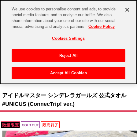
We use cookies to personalise content and ads, to provide
social media features and to analyse our traffic. We also
share information about your use of our site with our social
CHANNEL
STORE
EVENT
media, advertising and analytics partners.
Cookie Policy
グッズ
ゲーム
電子書籍
CD / Blu-ray
Cookies Settings
キャラクター
ジャンル
CHANNEL
アイドルマスターシリーズ
イベントグッズ
【重要】二段階認証設定およびID・パスワード管理のお願い
Reject All
ASOBI CHANNEL TOP
トイ・ホビー
アイドルマスター
【重要】「代金引換」決済および納品書同梱の終了のお知らせ
Accept All Cookies
STORE
トップ
生活雑貨
>
> THE IDOLM@STER CINDERELLA GIRLS UNIT LIVE TOUR ConnecTrip! 石川公
アイドルマスター シンデレラガールズ
演 > アイドルマスター シンデレラガールズ 公式タオル #UNICUS (ConnecTrip! ver.)
ASOBI STORE TOP
グッズ
アイドルマスター ミリオンライブ！
アイドルマスター シンデレラガールズ 公式タオル
ゲーム
電子書籍
#UNICUS (ConnecTrip! ver.)
アイドルマスター SideM
CD / Blu-ray
アイドルマスター シャイニーカラーズ
EVENT
学園アイドルマスター