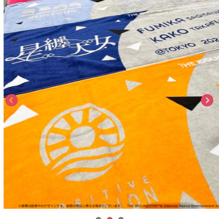
ASOBI TICKET
ASOBI STAGE
プロジェクトアイマス ヴイアライヴ
その他先行受付
テイルズ オブ シリーズ
電音部
プレミアム会員とは
鉄拳
太鼓の達人
ACE COMBAT
パックマン
ナムコクラシック
スサノオマジック
ガンダムシリーズ