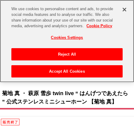
We use cookies to personalise content and ads, to provide
social media features and to analyse our traffic. We also
share information about your use of our site with our social
CHANNEL
STORE
EVENT
media, advertising and analytics partners.
Cookie Policy
グッズ
ゲーム
電子書籍
CD / Blu-ray
Cookies Settings
キャラクター
ジャンル
CHANNEL
アイドルマスターシリーズ
イベントグッズ
【重要】二段階認証設定およびID・パスワード管理のお願い
Reject All
ASOBI CHANNEL TOP
トイ・ホビー
アイドルマスター
【重要】「代金引換」決済および納品書同梱の終了のお知らせ
Accept All Cookies
STORE
トップ
生活雑貨
> 商品ジャンル >
イベントグッズ
>
その他
> 菊地 真 ・ 萩原 雪歩 twin live “ はんげつ
アイドルマスター シンデレラガールズ
であえたら ” 公式ステンレスミニシューホーン 【菊地 真】
ASOBI STORE TOP
グッズ
アイドルマスター ミリオンライブ！
菊地 真 ・ 萩原 雪歩 twin live “ はんげつであえたら
ゲーム
電子書籍
” 公式ステンレスミニシューホーン 【菊地 真】
アイドルマスター SideM
CD / Blu-ray
アイドルマスター シャイニーカラーズ
EVENT
学園アイドルマスター