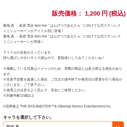
ドラゴンボール
販売価格：
1,200
円
(税込)
ラブライブ！シリーズ
菊地 真 ・ 萩原 雪歩 twin live “ はんげつであえたら ” に向けて公式ステンレス
ミニシューホーンがアイドル別に登場！
菊地 真 ・ 萩原 雪歩 twin live “ はんげつであえたら ” に向けて公式ステンレス
ラブライブ！
ミニシューホーンが登場！
ラブライブ！サンシャイン‼
アイドルの名前が入っています。
持ち運びしやすいサイズ感なので、普段使いしてみてくださいね！
ラブライブ！虹ヶ咲学園スクールアイドル同好会
※掲載している写真はイメージのため、実際の商品とは多少異なる場合があり
ます。
ラブライブ！スーパースター!!
※生産予定数を超過した場合、ご注文の途中終了や発売日の変更を行う場合が
ございます。ご了承下さい。
※使用上の注意をよく読んで、安全にご使用ください。
アイドリッシュセブン
※対象年齢15歳以上
モフモフパレード
©窪岡俊之 THE IDOLM@STER™& ©Bandai Namco Entertainment Inc.
キャラを選択して下さい。