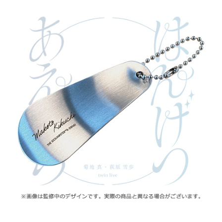
ASOBI TICKET
ASOBI STAGE
プロジェクトアイマス ヴイアライヴ
その他先行受付
テイルズ オブ シリーズ
電音部
プレミアム会員とは
鉄拳
太鼓の達人
ACE COMBAT
パックマン
ナムコクラシック
スサノオマジック
ガンダムシリーズ