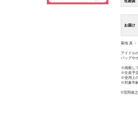
生産国
お届け
菊地 真 ・
アイドル
バッグや
※掲載し
※生産予
※使用上
※対象年齢
©窪岡俊之 TH