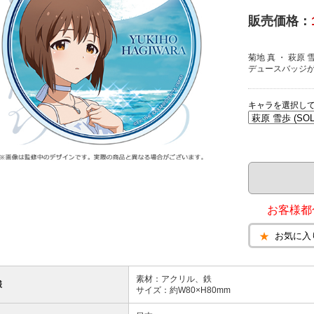
販売価格：
菊地 真 ・ 萩原 雪
デュースバッジ
キャラを選択し
お客様都
お気に入
素材：アクリル、鉄
様
サイズ：約W80×H80mm