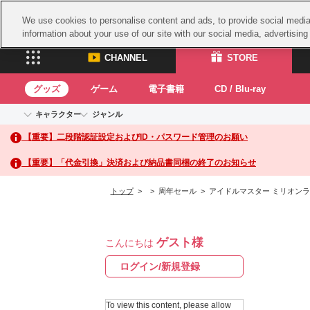
We use cookies to personalise content and ads, to provide social media 
information about your use of our site with our social media, advertisin
CHANNEL
STORE
グッズ
ゲーム
電子書籍
CD / Blu-ray
キャラクター
ジャンル
CHANNEL
STORE
【重要】二段階認証設定およびID・パスワード管理のお願い
アイドルマスターシリーズ
イベントグッズ
鉄拳
ASOBI CHANNEL TOP
ASOBI STORE 
トイ・ホビー
太鼓
アイドルマスター
【重要】「代金引換」決済および納品書同梱の終了のお知らせ
アイドルマスター シンデレラガールズ
グッズ
生活雑貨
ACE 
アイドルマスター ミリオンライブ！
トップ
>
> 周年セール > アイドルマスター ミリオンライブ！
ゲーム
パッ
アイドルマスター SideM
アイドルマスター シャイニーカラーズ
ナム
電子書籍
学園アイドルマスター
ゲスト様
スサ
こんにちは
CD / Blu-ray
プロジェクトアイマス ヴイアライヴ
ガン
ログイン/新規登録
テイルズ オブ シリーズ
ドラ
電音部
To view this content, please allow