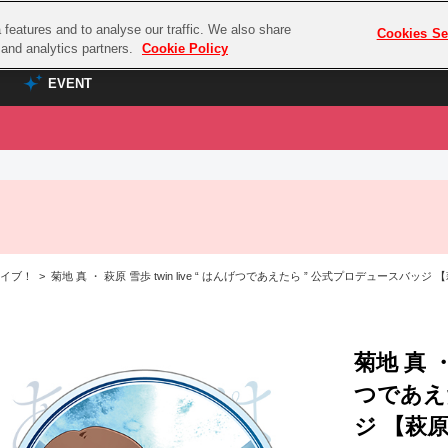
features and to analyse our traffic. We also share
プレミアム会員と
Cookies Se
g and analytics partners.
Cookie Policy
EVENT
EVENT
ラブライブ！シリーズ
プレミアム会員と
TOP
ASOBI TICKET
の達人
ラブライブ！
ラブライブ！サンシャイン‼
ASOBI STAGE
COMBAT
ラブライブ！虹ヶ咲学園スクールアイドル同好会
 > 菊地 真 ・ 萩原 雪歩 twin live “ はんげつであえたら ” 公式プロデュースバッジ 
その他先行受付
クマン
ラブライブ！スーパースター!!
コクラシック
アイドリッシュセブン
ノオマジック
菊地 真 ・
モフモフパレード
ダムシリーズ
つであえ
ゴンボール
ジ 【萩原