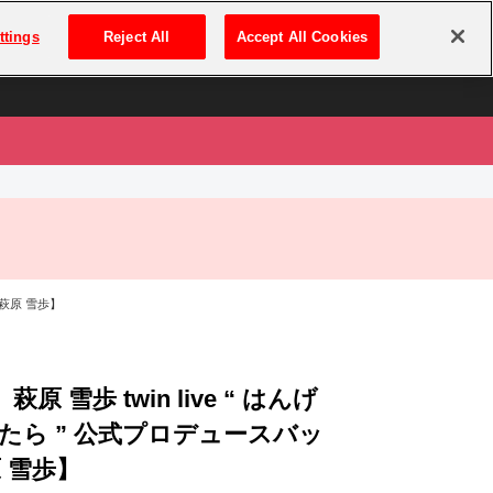
は
ログイン・新規登録
ttings
Reject All
Accept All Cookies
は
【萩原 雪歩】
 萩原 雪歩 twin live “ はんげ
たら ” 公式プロデュースバッ
 雪歩】