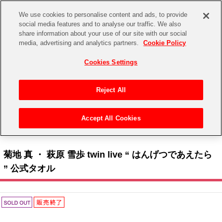
We use cookies to personalise content and ads, to provide
social media features and to analyse our traffic. We also
share information about your use of our site with our social
CHANNEL
STORE
EVENT
media, advertising and analytics partners.
Cookie Policy
グッズ
ゲーム
電子書籍
CD / Blu-ray
Cookies Settings
キャラクター
ジャンル
CHANNEL
アイドルマスターシリーズ
イベントグッズ
【重要】二段階認証設定およびID・パスワード管理のお願い
Reject All
ASOBI CHANNEL TOP
トイ・ホビー
アイドルマスター
【重要】「代金引換」決済および納品書同梱の終了のお知らせ
Accept All Cookies
STORE
トップ
生活雑貨
> 商品ジャンル >
タオル
> 菊地 真 ・ 萩原 雪歩 twin live “ はんげつであえたら ” 公式
アイドルマスター シンデレラガールズ
タオル
ASOBI STORE TOP
グッズ
アイドルマスター ミリオンライブ！
菊地 真 ・ 萩原 雪歩 twin live “ はんげつであえたら
ゲーム
電子書籍
” 公式タオル
アイドルマスター SideM
CD / Blu-ray
アイドルマスター シャイニーカラーズ
EVENT
学園アイドルマスター