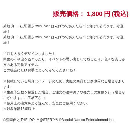
ドラゴンボール
販売価格：
1,800
円
(税込)
ラブライブ！シリーズ
菊地 真 ・ 萩原 雪歩 twin live “ はんげつであえたら ” に向けて公式タオルが登
場！
菊地 真 ・ 萩原 雪歩 twin live “ はんげつであえたら ” に向けて公式タオルが登
ラブライブ！
場！
ラブライブ！サンシャイン‼
半月を大きくデザインしました！
興奮の汗や涙をぬぐったり、イベントの思い出として残したり、色々な楽しみ
方のある定番アイテム。
ラブライブ！虹ヶ咲学園スクールアイドル同好会
この機会にぜひお手にとってみてくださいね！
ラブライブ！スーパースター!!
※掲載している写真はイメージのため、実際の商品とは多少異なる場合があり
ます。
※生産予定数を超過した場合、ご注文の途中終了や発売日の変更を行う場合が
アイドリッシュセブン
ございます。ご了承下さい。
※使用上の注意をよく読んで、安全にご使用ください。
モフモフパレード
※対象年齢15歳以上
©窪岡俊之 THE IDOLM@STER™& ©Bandai Namco Entertainment Inc.