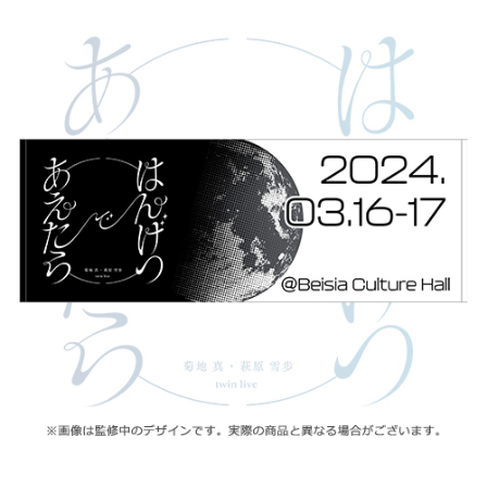
ASOBI TICKET
ASOBI STAGE
プロジェクトアイマス ヴイアライヴ
その他先行受付
テイルズ オブ シリーズ
電音部
プレミアム会員とは
鉄拳
太鼓の達人
ACE COMBAT
パックマン
ナムコクラシック
スサノオマジック
ガンダムシリーズ