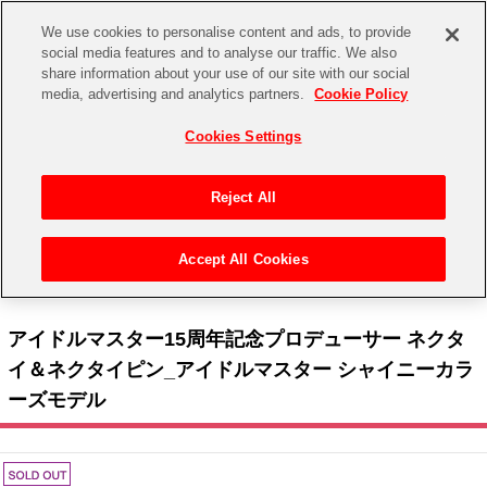
We use cookies to personalise content and ads, to provide
social media features and to analyse our traffic. We also
share information about your use of our site with our social
CHANNEL
STORE
EVENT
media, advertising and analytics partners.
Cookie Policy
グッズ
ゲーム
電子書籍
CD / Blu-ray
Cookies Settings
キャラクター
ジャンル
CHANNEL
アイドルマスターシリーズ
イベントグッズ
【重要】二段階認証設定およびID・パスワード管理のお願い
Reject All
ASOBI CHANNEL TOP
トイ・ホビー
アイドルマスター
【重要】「代金引換」決済および納品書同梱の終了のお知らせ
Accept All Cookies
STORE
トップ
生活雑貨
>
>
KADOKAWA
> アイドルマスター15周年記念プロデューサー ネクタイ＆ネクタイ
アイドルマスター シンデレラガールズ
ピン_アイドルマスター シャイニーカラーズモデル
ASOBI STORE TOP
グッズ
アイドルマスター ミリオンライブ！
アイドルマスター15周年記念プロデューサー ネクタ
ゲーム
電子書籍
イ＆ネクタイピン_アイドルマスター シャイニーカラ
アイドルマスター SideM
ーズモデル
CD / Blu-ray
アイドルマスター シャイニーカラーズ
EVENT
学園アイドルマスター