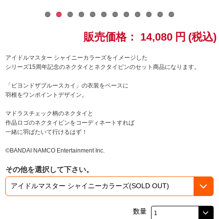
ドラゴンボール
販売価格：
14,080
円
(税込)
ラブライブ！シリーズ
アイドルマスター シャイニーカラーズをイメージした
ラブライブ！
シリーズ15周年記念のネクタイとネクタイピンのセット商品になります。
「ビヨンドザブルースカイ」の衣装をベースに
ラブライブ！サンシャイン‼
羽根をワンポイントデザイン。
ラブライブ！虹ヶ咲学園スクールアイドル同好会
マドラスチェック柄のネクタイと
作品ロゴのネクタイピンをコーディネートすれば
一緒に羽ばたいて行けるはず！
ラブライブ！スーパースター!!
©BANDAI NAMCO Entertainment Inc.
アイドリッシュセブン
その他を選択して下さい。
モフモフパレード
数量