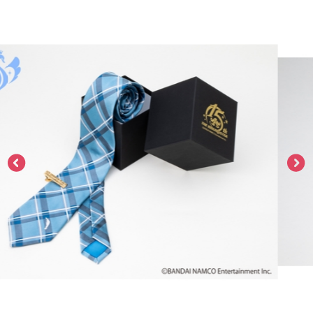
ASOBI TICKET
ASOBI STAGE
プロジェクトアイマス ヴイアライヴ
その他先行受付
テイルズ オブ シリーズ
電音部
プレミアム会員とは
鉄拳
太鼓の達人
ACE COMBAT
パックマン
ナムコクラシック
スサノオマジック
ガンダムシリーズ