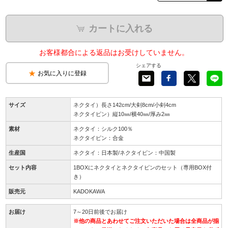
カートに入れる
お客様都合による返品はお受けしていません。
シェアする
お気に入りに登録
サイズ
ネクタイ）長さ142cm/大剣8cm/小剣4cm
ネクタイピン）縦10㎜/横40㎜/厚み2㎜
素材
ネクタイ：シルク100％
ネクタイピン：合金
生産国
ネクタイ：日本製/ネクタイピン：中国製
セット内容
1BOXにネクタイとネクタイピンのセット（専用BOX付
き）
販売元
KADOKAWA
お届け
7～20日前後でお届け
※他の商品とあわせてご注文いただいた場合は全商品が揃