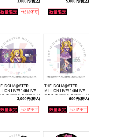
3,000円
(税込)
5,000円
(税込)
4thLIVE ver.)
HE IDOLM@STER
THE IDOLM@STER
LLION LIVE! 14thLIVE
MILLION LIVE! 14thLIVE
AY1 主演記念 公式フルグ
DAY1 主演記念 公式ロング
3,000円
(税込)
600円
(税込)
フィックタオル 【エミリ
缶バッジ 【エミリー スチュ
 スチュアート】
アート】