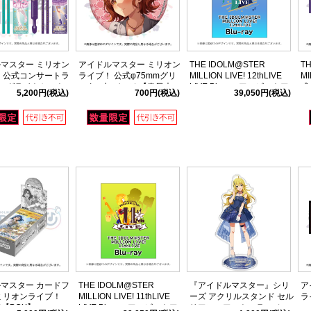
マスター ミリオン
アイドルマスター ミリオン
THE IDOLM@STER
T
 公式コンサートラ
ライブ！ 公式φ75mmグリ
MILLION LIVE! 12thLIVE
MI
ングライトセット
ッター缶バッジ 【春日未
LIVE Blu-ray アソビストア
式
5,200円
(税込)
700円
(税込)
39,050円
(税込)
thLIVE ver.)
来】 (14thLIVE ver.)
特装版
マスター カードフ
THE IDOLM@STER
『アイドルマスター』シリ
ア
ミリオンライブ！
MILLION LIVE! 11thLIVE
ーズ アクリルスタンド セル
ラ
l.3【BOX】
LIVE Blu-ray アソビストア
リアン・アストロラーベ
ッ