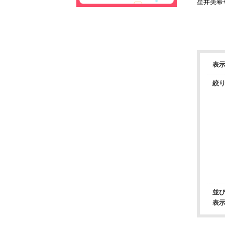
星井美希
ントTシ
WHITE-
表
絞
並
表