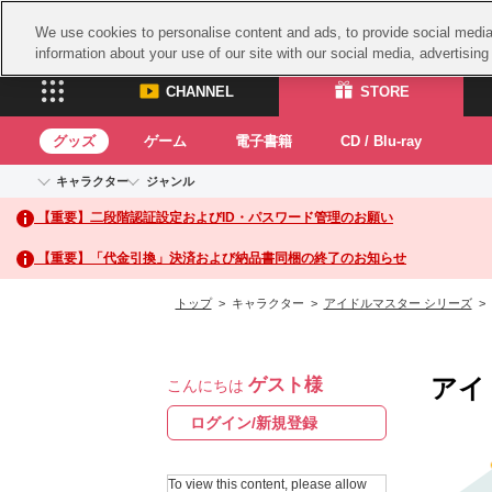
We use cookies to personalise content and ads, to provide social media 
information about your use of our site with our social media, advertisin
CHANNEL
STORE
グッズ
ゲーム
電子書籍
CD / Blu-ray
キャラクター
ジャンル
CHANNEL
STORE
【重要】二段階認証設定およびID・パスワード管理のお願い
アイドルマスターシリーズ
イベントグッズ
鉄拳
ASOBI CHANNEL TOP
ASOBI STORE 
トイ・ホビー
太鼓
アイドルマスター
【重要】「代金引換」決済および納品書同梱の終了のお知らせ
アイドルマスター シンデレラガールズ
グッズ
生活雑貨
ACE 
アイドルマスター ミリオンライブ！
トップ
> キャラクター >
アイドルマスター シリーズ
>
ゲーム
パッ
アイドルマスター SideM
アイドルマスター シャイニーカラーズ
ナム
電子書籍
学園アイドルマスター
アイ
ゲスト様
スサ
こんにちは
CD / Blu-ray
プロジェクトアイマス ヴイアライヴ
ガン
ログイン/新規登録
テイルズ オブ シリーズ
ドラ
電音部
To view this content, please allow