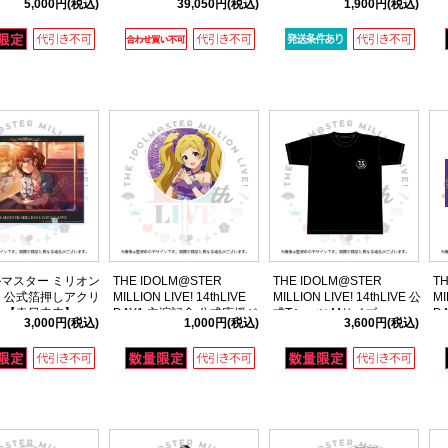
5,000円
(税込)
39,050円
(税込)
1,900円
(税込)
特装版
ver. 星井美希
(1
マスター ミリオン
THE IDOLM@STER
THE IDOLM@STER
T
 公式箔押しアクリ
MILLION LIVE! 14thLIVE
MILLION LIVE! 14thLIVE 公
MI
 【春日未来】
DAY1 主演記念 公式応援ジ
式Tシャツ Mサイズ
D
3,000円
(税込)
1,000円
(税込)
3,600円
(税込)
E ver.)
ャンボうちわ 【エミリー ス
ラ
チュアート】
ー