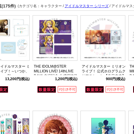
(175件)
(カテゴリ名：キャラクター /
アイドルマスター シリーズ
/ アイドルマス
アイドルマスター ミ
THE IDOLM@STER
アイドルマスター ミリオン
T
ライブ！～いつか、
MILLION LIVE! 14thLIVE
ライブ！ 公式ホログラムク
MI
」Blu-ray
DAY1 主演記念 公式招待状
リアチケット 【春日未来】
D
13,200円
(税込)
1,200円
(税込)
900円
(税込)
【エミリー スチュアート】
(14thLIVE ver.)
ル
ュ