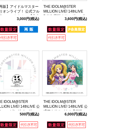
再販】アイドルマスター
THE IDOLM@STER
リオンライブ！ 公式フル
MILLION LIVE! 14thLIVE
ラフィックタオル 【北上
DAY1 夢咲くワンダーミラ
3,000円
(税込)
3,600円
(税込)
】 (11thLIVE ver.)
ージュ 公式Tシャツ 【エミ
リー スチュアート】 Mサイ
ズ
HE IDOLM@STER
THE IDOLM@STER
LLION LIVE! 14thLIVE 公
MILLION LIVE! 14thLIVE 公
ショッピングバッグ
式アクリルパネル DAY1
500円
(税込)
6,000円
(税込)