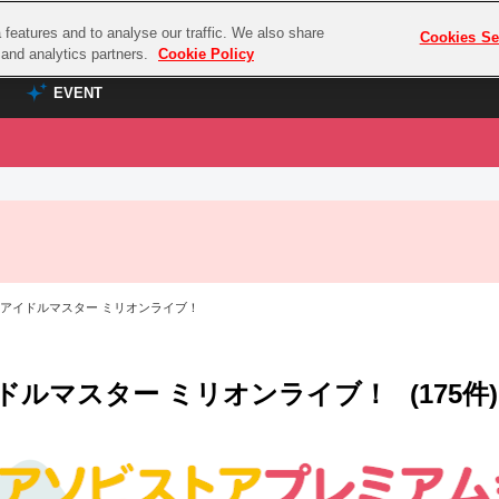
features and to analyse our traffic. We also share
プレミアム会員と
Cookies Se
g and analytics partners.
Cookie Policy
EVENT
EVENT
ラブライブ！シリーズ
プレミアム会員と
TOP
ASOBI TICKET
の達人
ラブライブ！
ラブライブ！サンシャイン‼
ASOBI STAGE
COMBAT
ラブライブ！虹ヶ咲学園スクールアイドル同好会
 アイドルマスター ミリオンライブ！
その他先行受付
クマン
ラブライブ！スーパースター!!
コクラシック
アイドリッシュセブン
ドルマスター ミリオンライブ！
(175件)
ノオマジック
モフモフパレード
ダムシリーズ
ゴンボール