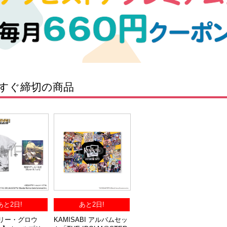
すぐ締切の商品
あと2日!
あと2日!
ーリー・グロウ
KAMISABI アルバムセッ