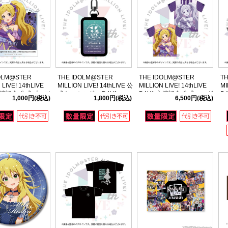
OLM@STER
THE IDOLM@STER
THE IDOLM@STER
T
 LIVE! 14thLIVE
MILLION LIVE! 14thLIVE 公
MILLION LIVE! 14thLIVE
MI
 主演記念 公式プロデ
式キーホルダー DAY1
DAY1 主演記念 公式フルグ
DA
1,000円
(税込)
1,800円
(税込)
6,500円
(税込)
ッジ 【エミリー ス
ラフィックTシャツ 【エミ
シ
ート】
リー スチュアート】
イ