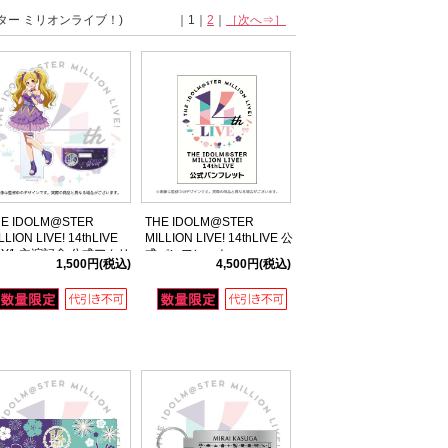
ター ミリオンライブ！)
｜1｜
2
｜
［次へ⇒］
HE IDOLM@STER
THE IDOLM@STER
LLION LIVE! 14thLIVE
MILLION LIVE! 14thLIVE 公
AY1 主演記念 公式アクリ
式パンフレット
1,500円
(税込)
4,500円
(税込)
スタンド 【エミリー スチ
アート】