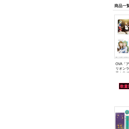
商品一覧
OVA「
リオン
真ん中で～