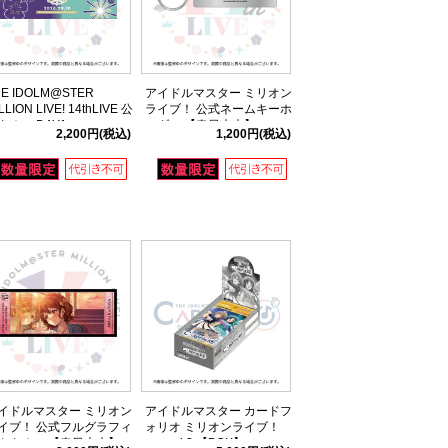
HE IDOLM@STER
アイドルマスター ミリオン
LLION LIVE! 14thLIVE 公
ライブ！ 公式ネームキーホ
タオル DAY1
ルダー 【春日未来】
2,200円
(税込)
1,200円
(税込)
(14thLIVE ver.)
イドルマスター ミリオン
アイドルマスター カードフ
イブ！ 公式フルグラフィ
ォリオ ミリオンライブ！
クタオル 【春日未来】
ver. vol.2 【BOX】