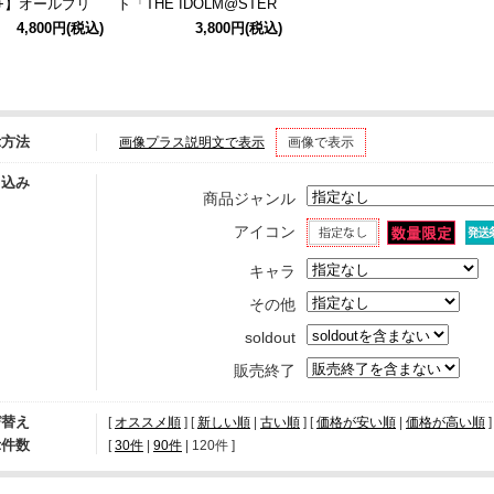
+】オールプリ
ト「THE IDOLM@STER
ャツ 限定セット/
MILLION LIVE!」
4,800円
(税込)
3,800円
(税込)
M
示方法
画像プラス説明文で表示
画像で表示
り込み
商品ジャンル
アイコン
キャラ
その他
soldout
販売終了
び替え
[
オススメ順
] [
新しい順
|
古い順
] [
価格が安い順
|
価格が高い順
]
示件数
[ 
30件
 | 
90件
 | 
120件
 ]