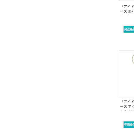
『アイ
ーズ 缶
アストロ
希
『アイ
ーズ ア
セルリ
ベver.