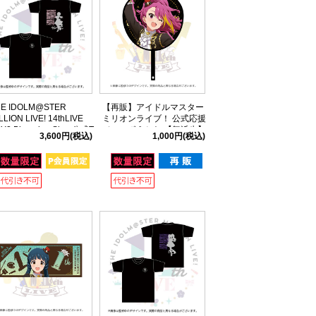
HE IDOLM@STER
【再販】アイドルマスター
LLION LIVE! 14thLIVE
ミリオンライブ！ 公式応援
Y2 Blooming Sign 公式T
ジャンボうちわ 【舞浜歩】
3,600円
(税込)
1,000円
(税込)
ャツ 【馬場このみ】 Mサ
(11thLIVE ver.)
ズ