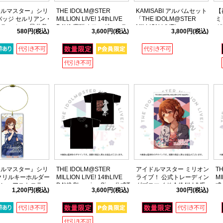
ドルマスター』シリ
THE IDOLM@STER
KAMISABI アルバムセット
【
バッジ セルリアン・
MILLION LIVE! 14thLIVE
「THE IDOLM@STER
ミ
ラーベver. 星井美
DAY1 夢咲くワンダーミラ
MILLION LIVE!」
グ
580円
(税込)
3,600円
(税込)
3,800円
(税込)
ージュ 公式Tシャツ 【徳川
麗花
まつり】 Mサイズ
ドルマスター』シリ
THE IDOLM@STER
アイドルマスター ミリオン
T
クリルキーホルダー
MILLION LIVE! 14thLIVE
ライブ！ 公式トレーディン
MI
アン・アストロラー
DAY2 Blooming Sign 公式T
グブロマイド A (14thLIVE
式
1,200円
(税込)
3,600円
(税込)
300円
(税込)
 秋月律子
シャツ 【百瀬莉緒】 Mサイ
ver.)
ズ