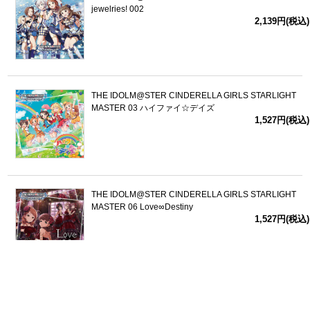
jewelries! 002
2,139円(税込)
THE IDOLM@STER CINDERELLA GIRLS STARLIGHT
MASTER 03 ハイファイ☆デイズ
1,527円(税込)
THE IDOLM@STER CINDERELLA GIRLS STARLIGHT
MASTER 06 Love∞Destiny
1,527円(税込)
<<
<
>
>>
1
2