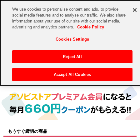
We use cookies to personalise content and ads, to provide
social media features and to analyse our traffic. We also share
information about your use of our site with our social media,
CHANNEL
STORE
EVENT
advertising and analytics partners.
Cookie Policy
グッズ
ゲーム
電子書籍
CD / Blu-ray
Cookies Settings
キャラクター
ジャンル
CHANNEL
アイドルマスターシリーズ
イベントグッズ
【重要】二段階認証設定およびID・パスワード管理のお願い
Reject All
ASOBI CHANNEL TOP
トイ・ホビー
アイドルマスター
【重要】「代金引換」決済および納品書同梱の終了のお知らせ
Accept All Cookies
トップ
生活雑貨
> 商品ジャンル >
CD＆BD
> CD
STORE
アイドルマスター シンデレラガールズ
ASOBI STORE TOP
グッズ
アイドルマスター ミリオンライブ！
ゲーム
電子書籍
アイドルマスター SideM
CD / Blu-ray
アイドルマスター シャイニーカラーズ
もうすぐ締切の商品
EVENT
学園アイドルマスター