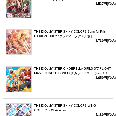
1,527円(税込)
THE IDOLM@STER SHINY COLORS Song for Prism
Heads or Tails ? / グッバイ【ノクチル盤】
1,760円(税込)
THE IDOLM@STER CINDERELLA GIRLS STARLIGHT
MASTER R/LOCK ON! 13 チカラ！イズ！ぱわー！！
1,650円(税込)
THE IDOLM@STER SHINY COLORS WING
COLLECTION -A side-
4,180円(税込)