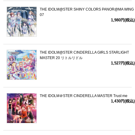
THE IDOLM@STER SHINY COLORS PANOR@MA WING
07
1,980円(税込)
THE IDOLM@STER CINDERELLA GIRLS STARLIGHT
MASTER 20 リトルリドル
1,527円(税込)
THE IDOLM＠STER CINDERELLA MASTER Trust me
1,430円(税込)