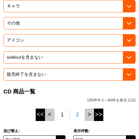
ドラゴンボール
ラブライブ！シリーズ
ラブライブ！
ラブライブ！サンシャイン‼
ラブライブ！虹ヶ咲学園スクールアイドル同好会
ラブライブ！スーパースター!!
CD 商品一覧
アイドリッシュセブン
105件中 1～90件を表示 (1/2)
<<
<
>
>>
モフモフパレード
1
2
並び替え:
表示件数: