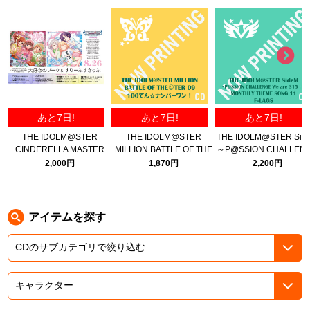
ASOBI TICKET
ASOBI STAGE
プロジェクトアイマス ヴイアライヴ
その他先行受付
テイルズ オブ シリーズ
電音部
プレミアム会員とは
あと7日!
あと7日!
あと7日!
鉄拳
THE IDOLM@STER
THE IDOLM@STER
THE IDOLM@STER Sid
CINDERELLA MASTER
MILLION BATTLE OF THE
～P@SSION CHALLEN
太鼓の達人
NUMBER ONE! 大好きのブ
＠TER 09 100てん☆ナンバ
We are 315！～ MONTH
2,000円
1,870円
2,200円
ーケ ＆ すりーぷすきっぷ
ーワン！
THEME SONG 11 F-LA
ACE COMBAT
パックマン
アイテムを探す
ナムコクラシック
スサノオマジック
ガンダムシリーズ