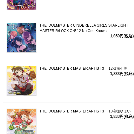
THE IDOLM@STER CINDERELLA GIRLS STARLIGHT
MASTER R/LOCK ON! 12 No One Knows
1,650円(税込)
THE IDOLM＠STER MASTER ARTIST 3 12双海亜美
1,833円(税込)
THE IDOLM＠STER MASTER ARTIST 3 10高槻やよい
1,833円(税込)