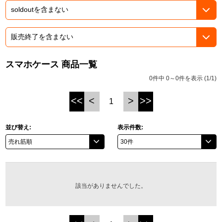
ASOBI TICKET
ASOBI STAGE
プロジェクトアイマス ヴイアライヴ
その他先行受付
テイルズ オブ シリーズ
スマホケース 商品一覧
電音部
プレミアム会員とは
0件中 0～0件を表示 (1/1)
鉄拳
<<
<
>
>>
1
太鼓の達人
並び替え:
表示件数:
ACE COMBAT
パックマン
ナムコクラシック
該当がありませんでした。
スサノオマジック
ガンダムシリーズ