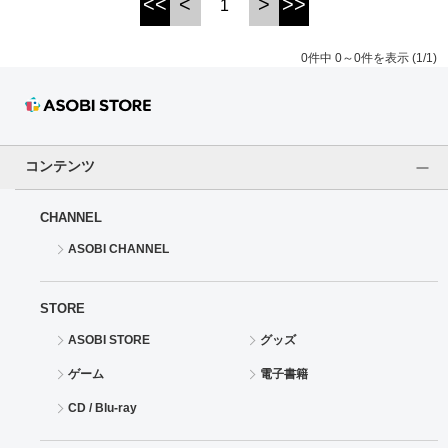
<<
<
>
>>
1
ドラゴンボール
0件中 0～0件を表示 (1/1)
ラブライブ！シリーズ
ラブライブ！
コンテンツ
ラブライブ！サンシャイン‼
CHANNEL
ラブライブ！虹ヶ咲学園スクールアイドル同好会
ASOBI CHANNEL
ラブライブ！スーパースター!!
STORE
アイドリッシュセブン
ASOBI STORE
グッズ
モフモフパレード
ゲーム
電子書籍
CD / Blu-ray