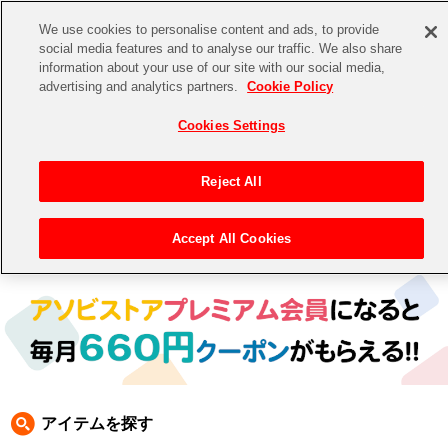
We use cookies to personalise content and ads, to provide
social media features and to analyse our traffic. We also share
information about your use of our site with our social media,
CHANNEL
STORE
EVENT
advertising and analytics partners.
Cookie Policy
グッズ
ゲーム
電子書籍
CD / Blu-ray
Cookies Settings
キャラクター
ジャンル
CHANNEL
アイドルマスターシリーズ
イベントグッズ
【重要】二段階認証設定およびID・パスワード管理のお願い
Reject All
ASOBI CHANNEL TOP
トイ・ホビー
アイドルマスター
【重要】「代金引換」決済および納品書同梱の終了のお知らせ
Accept All Cookies
トップ
生活雑貨
> 商品ジャンル >
生活雑貨
> スマホケース
STORE
アイドルマスター シンデレラガールズ
ASOBI STORE TOP
グッズ
アイドルマスター ミリオンライブ！
ゲーム
電子書籍
アイドルマスター SideM
CD / Blu-ray
アイドルマスター シャイニーカラーズ
アイテムを探す
EVENT
学園アイドルマスター