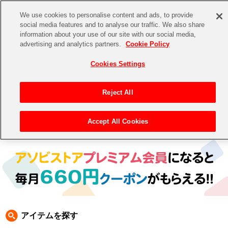
We use cookies to personalise content and ads, to provide
social media features and to analyse our traffic. We also share
information about your use of our site with our social media,
CHANNEL
STORE
EVENT
advertising and analytics partners.
Cookie Policy
グッズ
ゲーム
電子書籍
CD / Blu-ray
Cookies Settings
キャラクター
ジャンル
CHANNEL
アイドルマスターシリーズ
イベントグッズ
【重要】二段階認証設定およびID・パスワード管理のお願い
Reject All
ASOBI CHANNEL TOP
トイ・ホビー
アイドルマスター
【重要】「代金引換」決済および納品書同梱の終了のお知らせ
Accept All Cookies
トップ
生活雑貨
> 商品ジャンル >
生活雑貨
> スマホケース
STORE
アイドルマスター シンデレラガールズ
ASOBI STORE TOP
グッズ
アイドルマスター ミリオンライブ！
ゲーム
電子書籍
アイドルマスター SideM
CD / Blu-ray
アイドルマスター シャイニーカラーズ
アイテムを探す
EVENT
学園アイドルマスター