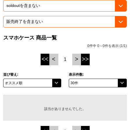
ASOBI TICKET
ASOBI STAGE
プロジェクトアイマス ヴイアライヴ
その他先行受付
テイルズ オブ シリーズ
スマホケース 商品一覧
電音部
プレミアム会員とは
0件中 0～0件を表示 (1/1)
鉄拳
<<
<
>
>>
1
太鼓の達人
並び替え:
表示件数:
ACE COMBAT
パックマン
ナムコクラシック
該当がありませんでした。
スサノオマジック
ガンダムシリーズ