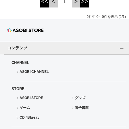
<<
<
>
>>
1
ドラゴンボール
0件中 0～0件を表示 (1/1)
ラブライブ！シリーズ
ラブライブ！
コンテンツ
ラブライブ！サンシャイン‼
CHANNEL
ラブライブ！虹ヶ咲学園スクールアイドル同好会
ASOBI CHANNEL
ラブライブ！スーパースター!!
STORE
アイドリッシュセブン
ASOBI STORE
グッズ
モフモフパレード
ゲーム
電子書籍
CD / Blu-ray