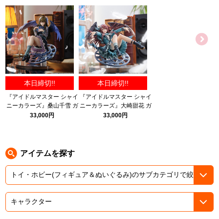
ASOBI TICKET
ASOBI STAGE
プロジェクトアイマス ヴイアライヴ
その他先行受付
テイルズ オブ シリーズ
電音部
プレミアム会員とは
本日締切!!
本日締切!!
鉄拳
『アイドルマスター シャイ
『アイドルマスター シャイ
ニーカラーズ』桑山千雪 ガ
ニーカラーズ』大崎甜花 ガ
太鼓の達人
ルディエーヌホワイトパー
ルディエーヌアメジスト
33,000円
33,000円
ルver. 1/6スケール完成品フ
ver. 1/6スケール完成品フィ
ACE COMBAT
ィギュア
ギュア
パックマン
アイテムを探す
ナムコクラシック
スサノオマジック
ガンダムシリーズ