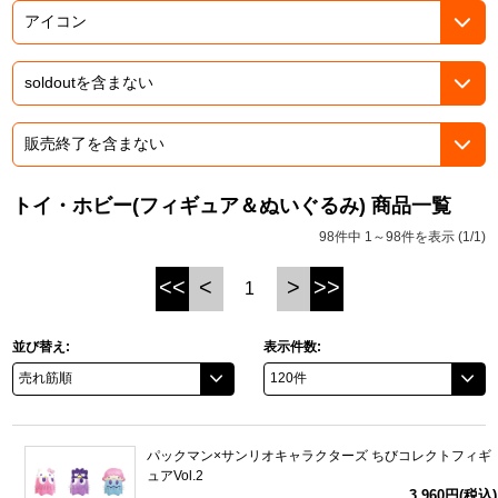
ドラゴンボール
ラブライブ！シリーズ
ラブライブ！
ラブライブ！サンシャイン‼
トイ・ホビー(フィギュア＆ぬいぐるみ) 商品一覧
98件中 1～98件を表示 (1/1)
ラブライブ！虹ヶ咲学園スクールアイドル同好会
<<
<
>
>>
1
ラブライブ！スーパースター!!
並び替え:
表示件数:
アイドリッシュセブン
モフモフパレード
パックマン×サンリオキャラクターズ ちびコレクトフィギ
ュアVol.2
3,960円(税込)