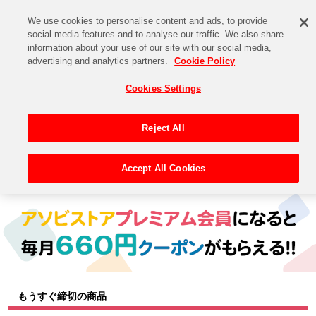
We use cookies to personalise content and ads, to provide
social media features and to analyse our traffic. We also share
information about your use of our site with our social media,
CHANNEL
STORE
EVENT
advertising and analytics partners.
Cookie Policy
グッズ
ゲーム
電子書籍
CD / Blu-ray
Cookies Settings
キャラクター
ジャンル
CHANNEL
アイドルマスターシリーズ
イベントグッズ
【重要】二段階認証設定およびID・パスワード管理のお願い
Reject All
ASOBI CHANNEL TOP
トイ・ホビー
アイドルマスター
【重要】「代金引換」決済および納品書同梱の終了のお知らせ
Accept All Cookies
トップ
生活雑貨
> 商品ジャンル > トイ・ホビー(フィギュア＆ぬいぐるみ)
STORE
アイドルマスター シンデレラガールズ
ASOBI STORE TOP
グッズ
アイドルマスター ミリオンライブ！
ゲーム
電子書籍
アイドルマスター SideM
CD / Blu-ray
アイドルマスター シャイニーカラーズ
もうすぐ締切の商品
EVENT
学園アイドルマスター