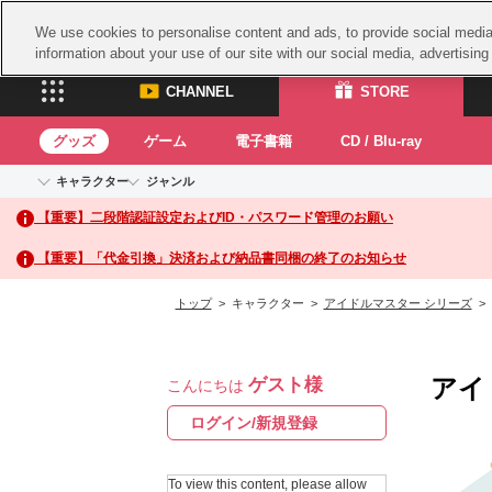
We use cookies to personalise content and ads, to provide social media 
information about your use of our site with our social media, advertisin
CHANNEL
STORE
グッズ
ゲーム
電子書籍
CD / Blu-ray
キャラクター
ジャンル
CHANNEL
STORE
【重要】二段階認証設定およびID・パスワード管理のお願い
アイドルマスターシリーズ
イベントグッズ
鉄拳
ASOBI CHANNEL TOP
ASOBI STORE 
トイ・ホビー
太鼓
アイドルマスター
【重要】「代金引換」決済および納品書同梱の終了のお知らせ
アイドルマスター シンデレラガールズ
グッズ
生活雑貨
ACE 
アイドルマスター ミリオンライブ！
トップ
> キャラクター >
アイドルマスター シリーズ
>
ゲーム
パッ
アイドルマスター SideM
アイドルマスター シャイニーカラーズ
ナム
電子書籍
学園アイドルマスター
アイ
ゲスト様
スサ
こんにちは
CD / Blu-ray
プロジェクトアイマス ヴイアライヴ
ガン
ログイン/新規登録
テイルズ オブ シリーズ
ドラ
電音部
To view this content, please allow