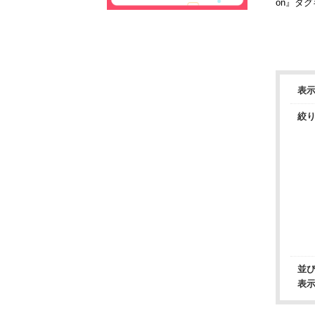
on』タ
表
絞
並
表