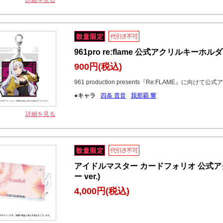
詳細を見る
961pro re:flame 公式アクリルキーホ
900円
(税込)
961 production presents『Re:FLAME』
●キャラ
四条 貴音
我那覇 響
詳細を見る
アイドルマスター カードフォリオ 公式ア
ー ver.)
4,000円
(税込)