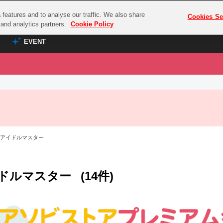
features and to analyse our traffic. We also share
プレミアム会員と
Cookies Se
g and analytics partners.
Cookie Policy
EVENT
EVENT
ラブライブ！シリーズ
プレミアム会員と
TOP
ASOBI TICKET
の達人
ラブライブ！
ラブライブ！サンシャイン‼
ASOBI STAGE
COMBAT
ラブライブ！虹ヶ咲学園スクールアイドル同好会
 アイドルマスター
その他先行受付
クマン
ラブライブ！スーパースター!!
コクラシック
アイドリッシュセブン
ドルマスター
(14件)
ノオマジック
モフモフパレード
ダムシリーズ
ゴンボール