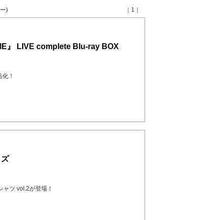
ー)
｜1｜
』 LIVE complete Blu-ray BOX
商品化！
イズ
式Tシャツ vol.2が登場！