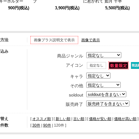
グキーホルダー
プ
に惹かれて 如月 千早
＋」アクリルパネル B
900円
(税込)
3,900円
(税込)
5,500円
(税込)
示方法
画像プラス説明文で表示
画像で表示
り込み
商品ジャンル
アイコン
キャラ
その他
soldout
販売終了
び替え
[
オススメ順
] [
新しい順
|
古い順
] [
価格が安い順
|
価格が高い順
]
示件数
[ 
30件
 | 
90件
 | 
120件
 ]