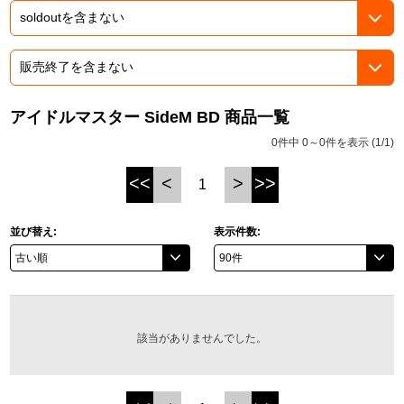
ASOBI TICKET
ASOBI STAGE
プロジェクトアイマス ヴイアライヴ
その他先行受付
テイルズ オブ シリーズ
アイドルマスター SideM BD 商品一覧
電音部
プレミアム会員とは
0件中 0～0件を表示 (1/1)
鉄拳
<<
<
>
>>
1
太鼓の達人
並び替え:
表示件数:
ACE COMBAT
パックマン
ナムコクラシック
該当がありませんでした。
スサノオマジック
ガンダムシリーズ