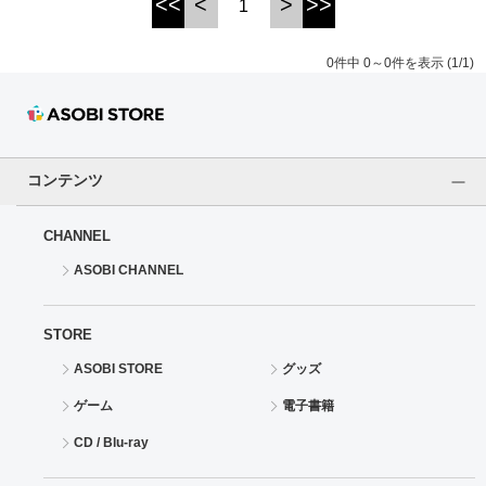
<<
<
>
>>
1
ドラゴンボール
0件中 0～0件を表示 (1/1)
ラブライブ！シリーズ
ラブライブ！
コンテンツ
ラブライブ！サンシャイン‼
CHANNEL
ラブライブ！虹ヶ咲学園スクールアイドル同好会
ASOBI CHANNEL
ラブライブ！スーパースター!!
STORE
アイドリッシュセブン
ASOBI STORE
グッズ
モフモフパレード
ゲーム
電子書籍
CD / Blu-ray