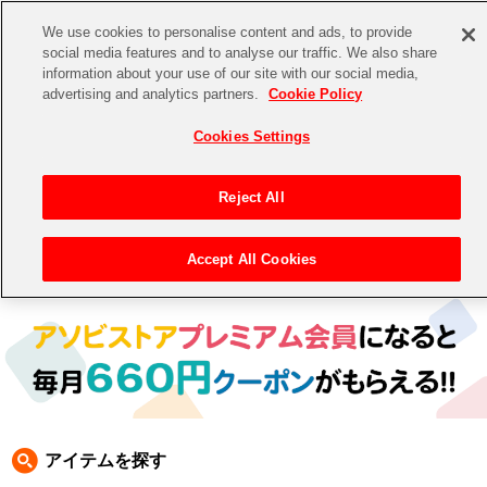
We use cookies to personalise content and ads, to provide
social media features and to analyse our traffic. We also share
information about your use of our site with our social media,
CHANNEL
STORE
EVENT
advertising and analytics partners.
Cookie Policy
グッズ
ゲーム
電子書籍
CD / Blu-ray
Cookies Settings
キャラクター
ジャンル
CHANNEL
アイドルマスターシリーズ
イベントグッズ
【重要】二段階認証設定およびID・パスワード管理のお願い
Reject All
ASOBI CHANNEL TOP
トイ・ホビー
アイドルマスター
【重要】「代金引換」決済および納品書同梱の終了のお知らせ
Accept All Cookies
トップ
生活雑貨
> 商品ジャンル >
CD＆BD
>
BD
> アイドルマスター SideM BD
STORE
アイドルマスター シンデレラガールズ
ASOBI STORE TOP
グッズ
アイドルマスター ミリオンライブ！
ゲーム
電子書籍
アイドルマスター SideM
CD / Blu-ray
アイドルマスター シャイニーカラーズ
アイテムを探す
EVENT
学園アイドルマスター