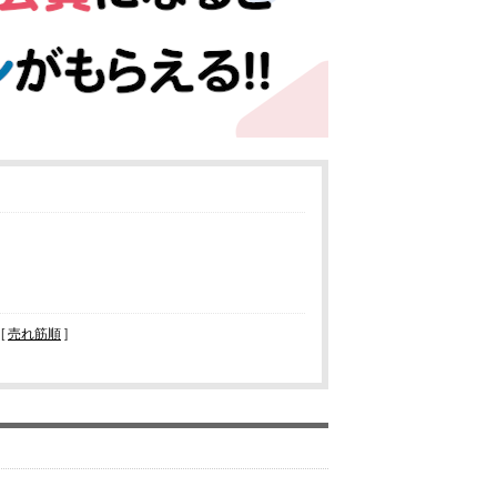
 [
売れ筋順
]