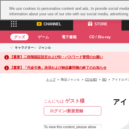
We use cookies to personalise content and ads, to provide social media 
information about your use of our site with our social media, advertisin
CHANNEL
STORE
グッズ
ゲーム
電子書籍
CD / Blu-ray
キャラクター
ジャンル
CHANNEL
STORE
【重要】二段階認証設定およびID・パスワード管理のお願い
アイドルマスターシリーズ
イベントグッズ
鉄拳
ASOBI CHANNEL TOP
ASOBI STORE 
トイ・ホビー
太鼓
アイドルマスター
【重要】「代金引換」決済および納品書同梱の終了のお知らせ
アイドルマスター シンデレラガールズ
グッズ
生活雑貨
ACE 
アイドルマスター ミリオンライブ！
トップ
> 商品ジャンル >
CD＆BD
>
BD
> アイドルマスタ
ゲーム
パッ
アイドルマスター SideM
アイドルマスター シャイニーカラーズ
ナム
電子書籍
学園アイドルマスター
アイ
ゲスト様
スサ
こんにちは
CD / Blu-ray
プロジェクトアイマス ヴイアライヴ
ガン
ログイン/新規登録
テイルズ オブ シリーズ
ドラ
電音部
To view this content, please allow