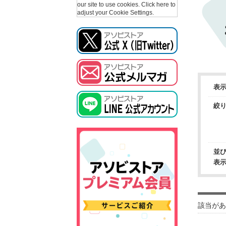
our site to use cookies.
Click here to
adjust your Cookie Settings.
表
絞
並
表
該当があ