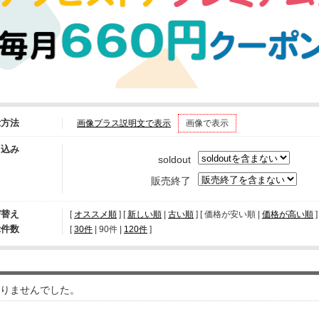
示方法
画像プラス説明文で表示
画像で表示
り込み
soldout
販売終了
び替え
[
オススメ順
] [
新しい順
|
古い順
] [ 価格が安い順 |
価格が高い順
]
示件数
[ 
30件
 | 
90件
 | 
120件
 ]
りませんでした。