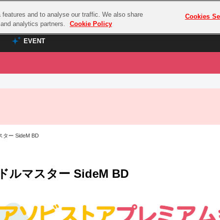
features and to analyse our traffic. We also share
プレミアム会員と
Cookies Se
g and analytics partners.
Cookie Policy
EVENT
EVENT
ラブライブ！シリーズ
プレミアム会員と
TOP
ASOBI TICKET
の達人
ラブライブ！
ラブライブ！サンシャイン‼
ASOBI STAGE
COMBAT
ラブライブ！虹ヶ咲学園スクールアイドル同好会
ー SideM BD
その他先行受付
クマン
ラブライブ！スーパースター!!
コクラシック
アイドリッシュセブン
ドルマスター SideM BD
ノオマジック
モフモフパレード
ダムシリーズ
ゴンボール