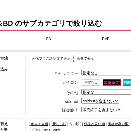
F-LAGS
＆BD のサブカテゴリで絞り込む
BD
DVD
示方法
画像プラス説明文で表示
画像で表示
り込み
キャラクター
アイコン
その他
soldout
販売終了
び替え
[
オススメ順
] [
新しい順
| 古い順 ] [
価格が安い順
|
価格が高い順
]
示件数
[ 
30件
 | 
90件
 | 
120件
 ]