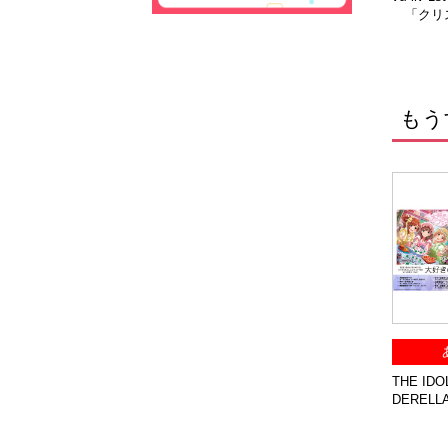
「クリス
ヴ」
もう
THE ID
DERELL
BER O
ケ ＆ 