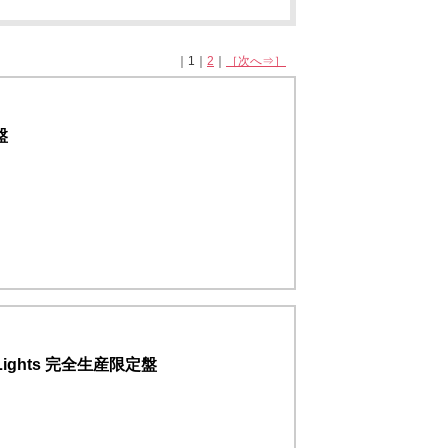
｜1｜
2
｜
［次へ⇒］
盤
Lights 完全生産限定盤
！