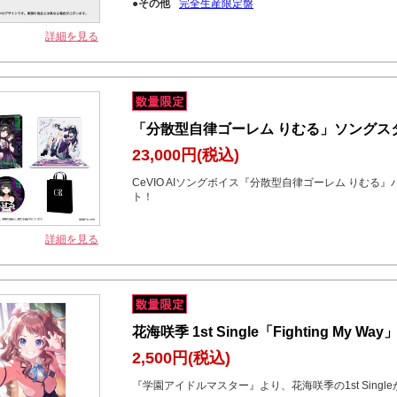
●その他
完全生産限定盤
詳細を見る
「分散型自律ゴーレム りむる」ソングスタ
23,000円
(税込)
CeVIO AIソングボイス『分散型自律ゴーレム りむ
ト！
詳細を見る
花海咲季 1st Single「Fighting My Way
2,500円
(税込)
『学園アイドルマスター』より、花海咲季の1st Singl