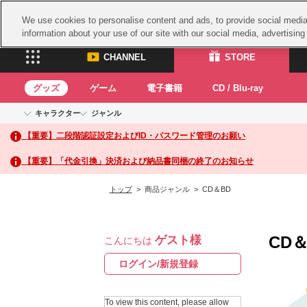
We use cookies to personalise content and ads, to provide social media 
information about your use of our site with our social media, advertisin
CHANNEL
STORE
グッズ
ゲーム
電子書籍
CD / Blu-ray
キャラクター
ジャンル
CHANNEL
STORE
【重要】二段階認証設定およびID・パスワード管理のお願い
アイドルマスターシリーズ
イベントグッズ
鉄拳
ASOBI CHANNEL TOP
ASOBI STORE 
トイ・ホビー
太鼓
アイドルマスター
【重要】「代金引換」決済および納品書同梱の終了のお知らせ
アイドルマスター シンデレラガールズ
グッズ
生活雑貨
ACE 
アイドルマスター ミリオンライブ！
トップ
> 商品ジャンル > CD＆BD
ゲーム
パッ
アイドルマスター SideM
アイドルマスター シャイニーカラーズ
ナム
電子書籍
学園アイドルマスター
CD＆
ゲスト様
スサ
こんにちは
CD / Blu-ray
プロジェクトアイマス ヴイアライヴ
ガン
ログイン/新規登録
テイルズ オブ シリーズ
ドラ
電音部
To view this content, please allow