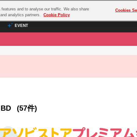
features and to analyse our traffic. We also share
プレミアム会員と
Cookies Se
g and analytics partners.
Cookie Policy
EVENT
EVENT
ラブライブ！シリーズ
プレミアム会員と
TOP
ASOBI TICKET
の達人
ラブライブ！
ラブライブ！サンシャイン‼
ASOBI STAGE
COMBAT
ラブライブ！虹ヶ咲学園スクールアイドル同好会
その他先行受付
クマン
ラブライブ！スーパースター!!
コクラシック
アイドリッシュセブン
BD
(57件)
ノオマジック
モフモフパレード
ダムシリーズ
ゴンボール