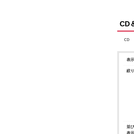
CD
CD
表
絞
並
表