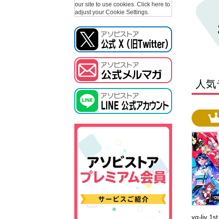
our site to use cookies.
Click here to
adjust your Cookie Settings.
人気
vα-liv 1s