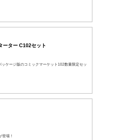
ーター C102セット
る』パッケージ版のコミックマーケット102数量限定セッ
」
eが登場！