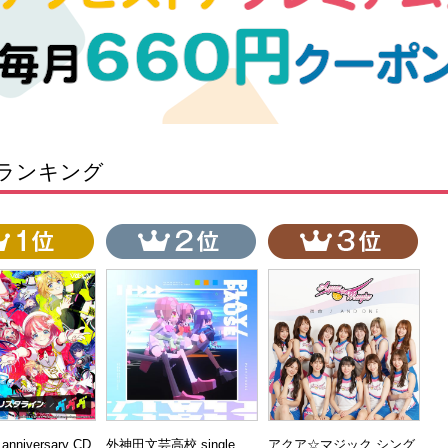
ランキング
t anniversary CD
外神田文芸高校 single
アクア☆マジック シング