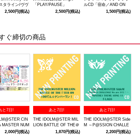
タライン/ヴヴ
「PLAY/PAUSE」
ルCD「宿命／AND ON
E」 通常版
2,500円
(税込)
2,500円
(税込)
1,500円
(税込)
すぐ締切の商品
あと7日!
あと7日!
あと7日!
OLM@STER CIN
THE IDOLM@STER MIL
THE IDOLM@STER Side
A MASTER NUM
LION BATTLE OF THE＠
M ～P@SSION CHALLE
NE! 大好きのブー
TER 09 100てん☆ナンバ
NGE We are 315！～ MO
2,000円
(税込)
1,870円
(税込)
2,200円
(税込)
すりーぷすきっぷ
ーワン！
NTHLY THEME SONG 11