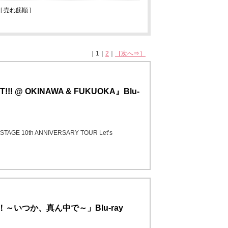
 [
売れ筋順
]
｜1｜
2
｜
［次へ⇒］
!! @ OKINAWA & FUKUOKA』Blu-
TAGE 10th ANNIVERSARY TOUR Let’s
～いつか、真ん中で～」Blu-ray