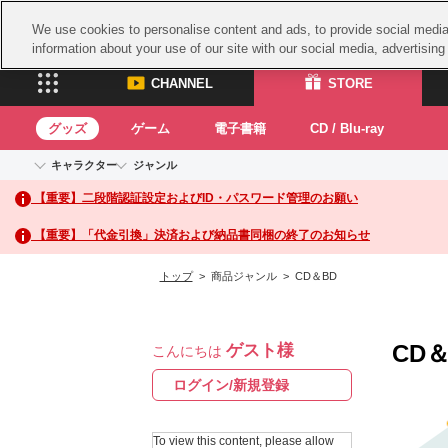
We use cookies to personalise content and ads, to provide social media 
information about your use of our site with our social media, advertisin
CHANNEL
STORE
グッズ
ゲーム
電子書籍
CD / Blu-ray
キャラクター
ジャンル
CHANNEL
STORE
【重要】二段階認証設定およびID・パスワード管理のお願い
アイドルマスターシリーズ
イベントグッズ
鉄拳
ASOBI CHANNEL TOP
ASOBI STORE 
トイ・ホビー
太鼓
アイドルマスター
【重要】「代金引換」決済および納品書同梱の終了のお知らせ
アイドルマスター シンデレラガールズ
グッズ
生活雑貨
ACE 
アイドルマスター ミリオンライブ！
トップ
> 商品ジャンル > CD＆BD
ゲーム
パッ
アイドルマスター SideM
アイドルマスター シャイニーカラーズ
ナム
電子書籍
学園アイドルマスター
CD＆
ゲスト様
スサ
こんにちは
CD / Blu-ray
プロジェクトアイマス ヴイアライヴ
ガン
ログイン/新規登録
テイルズ オブ シリーズ
ドラ
電音部
To view this content, please allow