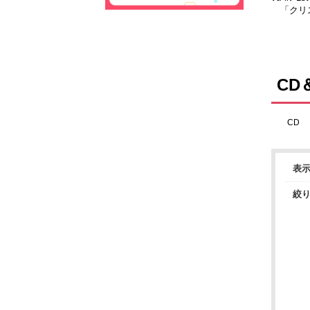
「クリス
ヴ」
CD
CD
表
絞