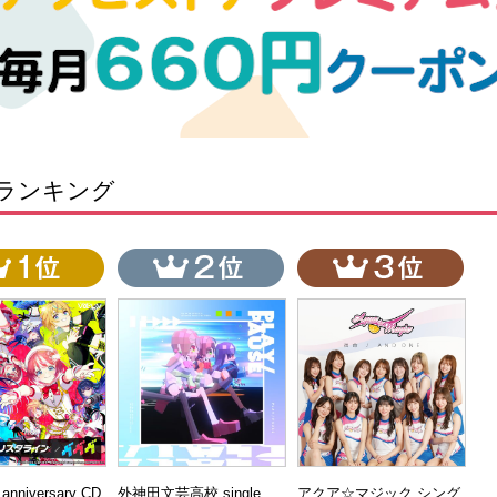
ランキング
t anniversary CD
外神田文芸高校 single
アクア☆マジック シング