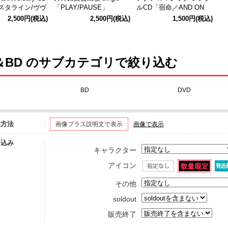
タライン/ヴヴ
「PLAY/PAUSE」
ルCD「宿命／AND ON
E」 通常版
2,500円
(税込)
2,500円
(税込)
1,500円
(税込)
＆BD のサブカテゴリで絞り込む
BD
DVD
示方法
画像プラス説明文で表示
画像で表示
り込み
キャラクター
アイコン
その他
soldout
販売終了