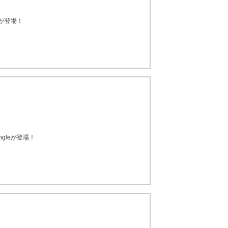
eが登場！
」
gleが登場！