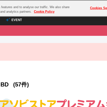
features and to analyse our traffic. We also share
プレミアム会員と
Cookies Se
g and analytics partners.
Cookie Policy
EVENT
EVENT
ラブライブ！シリーズ
プレミアム会員と
TOP
ASOBI TICKET
の達人
ラブライブ！
ラブライブ！サンシャイン‼
ASOBI STAGE
COMBAT
ラブライブ！虹ヶ咲学園スクールアイドル同好会
その他先行受付
クマン
ラブライブ！スーパースター!!
コクラシック
アイドリッシュセブン
BD
(57件)
ノオマジック
モフモフパレード
ダムシリーズ
ゴンボール