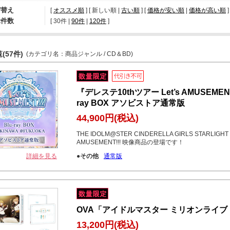
び替え
[
オススメ順
] [ 新しい順 |
古い順
] [
価格が安い順
|
価格が高い順
]
示件数
[ 
30件
 | 
90件
 | 
120件
 ]
(57件)
(カテゴリ名：商品ジャンル / CD＆BD)
『デレステ10thツアー Let’s AMUSEMENT!
ray BOX アソビストア通常版
44,900円
(税込)
THE IDOLM@STER CINDERELLA GIRLS STARLIGHT S
AMUSEMENT!!! 映像商品の登場です！
詳細を見る
●その他
通常版
OVA「アイドルマスター ミリオンライブ！
13,200円
(税込)