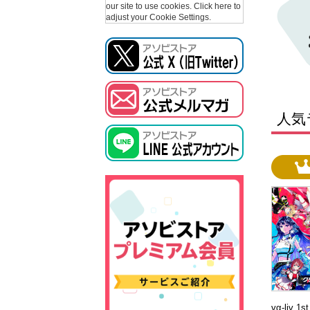
our site to use cookies.
Click here to
adjust your Cookie Settings.
人気
vα-liv 1s