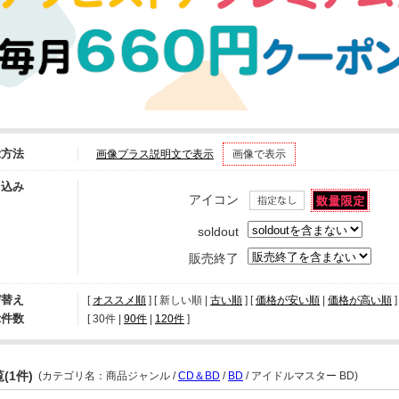
示方法
画像プラス説明文で表示
画像で表示
り込み
アイコン
soldout
販売終了
び替え
[
オススメ順
] [ 新しい順 |
古い順
] [
価格が安い順
|
価格が高い順
]
示件数
[ 
30件
 | 
90件
 | 
120件
 ]
(1件)
(カテゴリ名：商品ジャンル /
CD＆BD
/
BD
/ アイドルマスター BD)