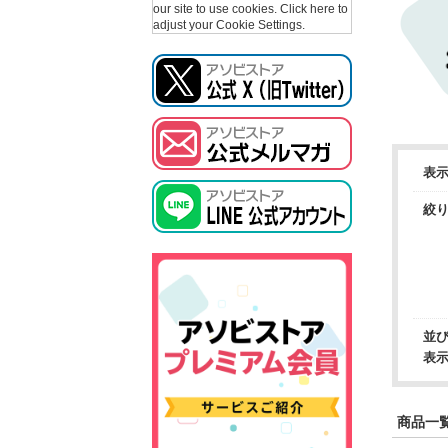
our site to use cookies.
Click here to
adjust your Cookie Settings.
表
絞
並
表
商品一覧