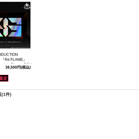
ODUCTION
ts 『Re:FLAME』
mplete Blu-ray BOX
38,500円
(税込)
(1件)