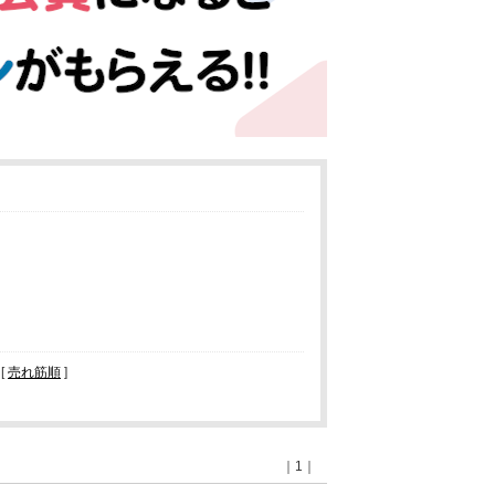
 [
売れ筋順
]
｜1｜