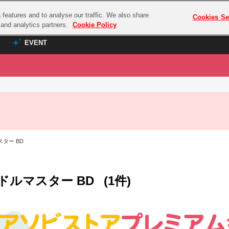
features and to analyse our traffic. We also share
プレミアム会員と
Cookies Se
g and analytics partners.
Cookie Policy
EVENT
EVENT
ラブライブ！シリーズ
プレミアム会員と
TOP
ASOBI TICKET
の達人
ラブライブ！
ラブライブ！サンシャイン‼
ASOBI STAGE
COMBAT
ラブライブ！虹ヶ咲学園スクールアイドル同好会
ター BD
その他先行受付
クマン
ラブライブ！スーパースター!!
コクラシック
アイドリッシュセブン
ドルマスター BD
(1件)
ノオマジック
モフモフパレード
ダムシリーズ
ゴンボール