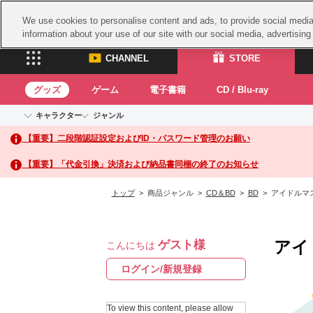
We use cookies to personalise content and ads, to provide social media 
information about your use of our site with our social media, advertisin
CHANNEL
STORE
グッズ
ゲーム
電子書籍
CD / Blu-ray
キャラクター
ジャンル
CHANNEL
STORE
【重要】二段階認証設定およびID・パスワード管理のお願い
アイドルマスターシリーズ
イベントグッズ
鉄拳
ASOBI CHANNEL TOP
ASOBI STORE 
トイ・ホビー
太鼓
アイドルマスター
【重要】「代金引換」決済および納品書同梱の終了のお知らせ
アイドルマスター シンデレラガールズ
グッズ
生活雑貨
ACE 
アイドルマスター ミリオンライブ！
トップ
> 商品ジャンル >
CD＆BD
>
BD
> アイドルマス
ゲーム
パッ
アイドルマスター SideM
アイドルマスター シャイニーカラーズ
ナム
電子書籍
学園アイドルマスター
アイ
ゲスト様
スサ
こんにちは
CD / Blu-ray
プロジェクトアイマス ヴイアライヴ
ガン
ログイン/新規登録
テイルズ オブ シリーズ
ドラ
電音部
To view this content, please allow