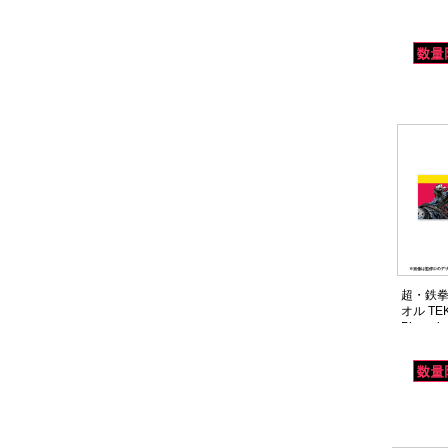
超・鉄拳
オル TEK
Phoenix