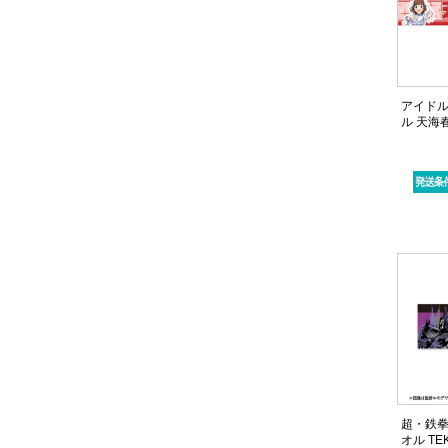
アイドル
ル 天海
超・鉄拳
オル TEK