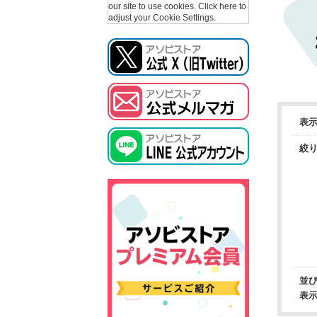
our site to use cookies.
Click here to
adjust your Cookie Settings.
表
絞
並
表