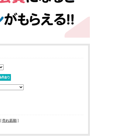
 [
売れ筋順
]