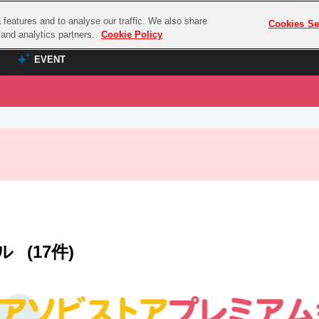
features and to analyse our traffic. We also share
プレミアム会員と
Cookies Se
g and analytics partners.
Cookie Policy
EVENT
EVENT
ラブライブ！シリーズ
プレミアム会員と
TOP
ASOBI TICKET
の達人
ラブライブ！
ラブライブ！サンシャイン‼
ASOBI STAGE
COMBAT
ラブライブ！虹ヶ咲学園スクールアイドル同好会
その他先行受付
クマン
ラブライブ！スーパースター!!
コクラシック
アイドリッシュセブン
ル
(17件)
ノオマジック
モフモフパレード
ダムシリーズ
ゴンボール