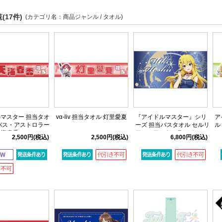
(17件)
(カテゴリ名：商品ジャンル / タオル)
マスター 担当タオ
vα-liv 担当タオル 灯里愛夏
『アイドルマスター』シリ
ア
バス・アストロラー
ーズ 担当バスタオル セルリ
ル
 天海春香
アン・アストロラーベver.
2,500円
(税込)
2,500円
(税込)
6,800円
(税込)
星井美希