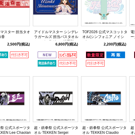
マスター 担当タオ
アイドルマスター シンデレ
TOF2026 公式マスコットタ
電
春香
ラガールズ 担当バスタオル
オル(シンフォニア ノイシ
ー
シンデレラガール総選挙
ュ)
2,500円
(税込)
6,800円
(税込)
2,200円
(税込)
2026 島村卯月
祭 公式スポーツタ
超・鉄拳祭 公式スポーツタ
超・鉄拳祭 公式スポーツタ
超
KEN Lee Chaolan
オル TEKKEN Sergei
オル TEKKEN Claudio
オル