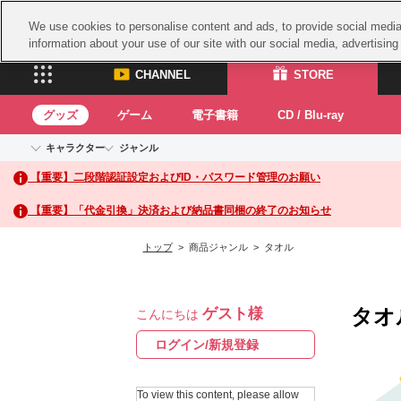
We use cookies to personalise content and ads, to provide social media 
information about your use of our site with our social media, advertisin
CHANNEL
STORE
グッズ
ゲーム
電子書籍
CD / Blu-ray
キャラクター
ジャンル
CHANNEL
STORE
【重要】二段階認証設定およびID・パスワード管理のお願い
アイドルマスターシリーズ
イベントグッズ
鉄拳
ASOBI CHANNEL TOP
ASOBI STORE 
トイ・ホビー
太鼓
アイドルマスター
【重要】「代金引換」決済および納品書同梱の終了のお知らせ
アイドルマスター シンデレラガールズ
グッズ
生活雑貨
ACE 
アイドルマスター ミリオンライブ！
トップ
> 商品ジャンル > タオル
ゲーム
パッ
アイドルマスター SideM
アイドルマスター シャイニーカラーズ
ナム
電子書籍
学園アイドルマスター
タオ
ゲスト様
スサ
こんにちは
CD / Blu-ray
プロジェクトアイマス ヴイアライヴ
ガン
ログイン/新規登録
テイルズ オブ シリーズ
ドラ
電音部
To view this content, please allow