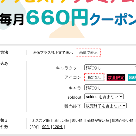
示方法
画像プラス説明文で表示
画像で表示
り込み
キャラクター
アイコン
キャラ
soldout
販売終了
び替え
[
オススメ順
] [ 新しい順 |
古い順
] [
価格が安い順
|
価格が高い順
]
示件数
[ 
30件
 | 
90件
 | 
120件
 ]