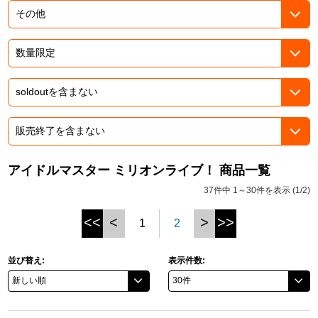
ドラゴンボール
ラブライブ！シリーズ
ラブライブ！
ラブライブ！サンシャイン‼
ラブライブ！虹ヶ咲学園スクールアイドル同好会
アイドルマスター ミリオンライブ！ 商品一覧
37件中 1～30件を表示 (1/2)
ラブライブ！スーパースター!!
<<
<
>
>>
1
2
アイドリッシュセブン
モフモフパレード
並び替え:
表示件数: