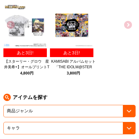
ASOBI TICKET
ASOBI STAGE
プロジェクトアイマス ヴイアライヴ
その他先行受付
テイルズ オブ シリーズ
電音部
プレミアム会員とは
あと3日!
あと3日!
鉄拳
【スターリー・グロウ 星
KAMISABI アルバムセット
井美希+】オールプリントT
「THE IDOLM@STER
太鼓の達人
シャツ 限定セット/WHITE-
MILLION LIVE!」
4,800円
3,800円
M
ACE COMBAT
パックマン
アイテムを探す
ナムコクラシック
スサノオマジック
ガンダムシリーズ