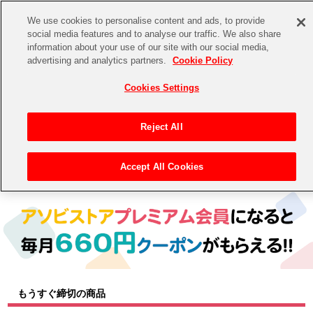
We use cookies to personalise content and ads, to provide
social media features and to analyse our traffic. We also share
information about your use of our site with our social media,
CHANNEL
STORE
EVENT
advertising and analytics partners.
Cookie Policy
グッズ
ゲーム
電子書籍
CD / Blu-ray
Cookies Settings
キャラクター
ジャンル
CHANNEL
アイドルマスターシリーズ
イベントグッズ
【重要】二段階認証設定およびID・パスワード管理のお願い
Reject All
ASOBI CHANNEL TOP
トイ・ホビー
アイドルマスター
【重要】「代金引換」決済および納品書同梱の終了のお知らせ
Accept All Cookies
トップ
生活雑貨
> キャラクター >
アイドルマスター シリーズ
> アイドルマスター ミリオンライブ！
STORE
アイドルマスター シンデレラガールズ
ASOBI STORE TOP
グッズ
アイドルマスター ミリオンライブ！
ゲーム
電子書籍
アイドルマスター SideM
CD / Blu-ray
アイドルマスター シャイニーカラーズ
もうすぐ締切の商品
EVENT
学園アイドルマスター