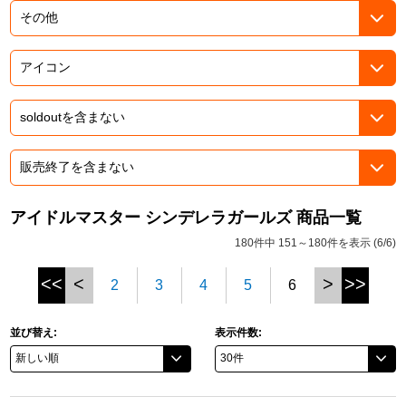
ドラゴンボール
ラブライブ！シリーズ
ラブライブ！
ラブライブ！サンシャイン‼
ラブライブ！虹ヶ咲学園スクールアイドル同好会
アイドルマスター シンデレラガールズ 商品一覧
180件中 151～180件を表示 (6/6)
ラブライブ！スーパースター!!
<<
<
>
>>
2
3
4
5
6
アイドリッシュセブン
モフモフパレード
並び替え:
表示件数: