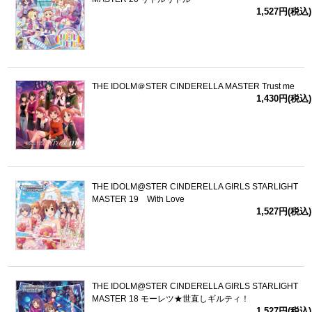
1,527円(税込)
THE IDOLM＠STER CINDERELLA MASTER Trust me
1,430円(税込)
THE IDOLM@STER CINDERELLA GIRLS STARLIGHT
MASTER 19 With Love
1,527円(税込)
THE IDOLM@STER CINDERELLA GIRLS STARLIGHT
MASTER 18 モーレツ★世直しギルティ！
1,527円(税込)