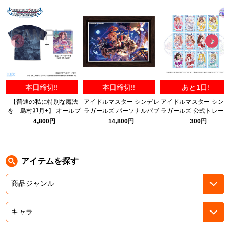
ASOBI TICKET
ASOBI STAGE
プロジェクトアイマス ヴイアライヴ
その他先行受付
テイルズ オブ シリーズ
電音部
プレミアム会員とは
本日締切!!
本日締切!!
あと1日!
鉄拳
【普通の私に特別な魔法
アイドルマスター シンデレ
アイドルマスター シン
を 島村卯月+】 オールプ
ラガールズ パーソナルパブ
ラガールズ 公式トレー
太鼓の達人
リントTシャツ 限定セッ
ミラー 安部菜々 茶枠ver.
ングブロマイド D
4,800円
14,800円
300円
ト/NAVY-M
~MIRACLE-Party~【全1
ACE COMBAT
種】 (15th ANNIVERSA
ver.)
パックマン
アイテムを探す
ナムコクラシック
スサノオマジック
ガンダムシリーズ