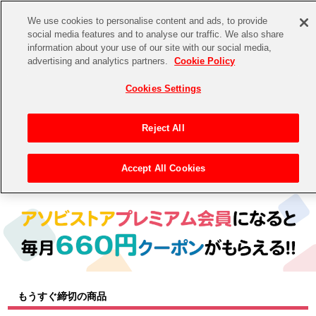
We use cookies to personalise content and ads, to provide
social media features and to analyse our traffic. We also share
information about your use of our site with our social media,
CHANNEL
STORE
EVENT
advertising and analytics partners.
Cookie Policy
グッズ
ゲーム
電子書籍
CD / Blu-ray
Cookies Settings
キャラクター
ジャンル
CHANNEL
アイドルマスターシリーズ
イベントグッズ
【重要】二段階認証設定およびID・パスワード管理のお願い
Reject All
ASOBI CHANNEL TOP
トイ・ホビー
アイドルマスター
【重要】「代金引換」決済および納品書同梱の終了のお知らせ
Accept All Cookies
トップ
生活雑貨
> キャラクター >
アイドルマスター シリーズ
> アイドルマスター シンデレラガールズ
STORE
アイドルマスター シンデレラガールズ
ASOBI STORE TOP
グッズ
アイドルマスター ミリオンライブ！
ゲーム
電子書籍
アイドルマスター SideM
CD / Blu-ray
アイドルマスター シャイニーカラーズ
もうすぐ締切の商品
EVENT
学園アイドルマスター