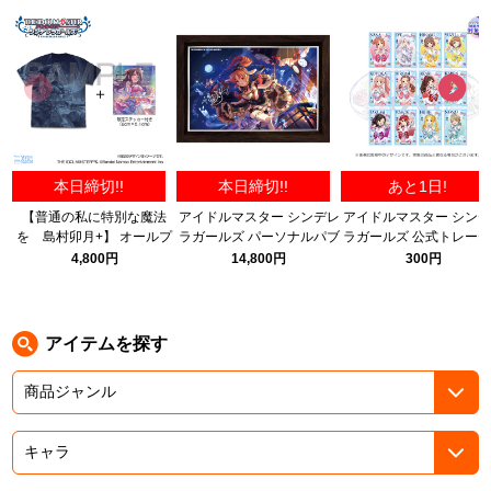
ASOBI TICKET
ASOBI STAGE
プロジェクトアイマス ヴイアライヴ
その他先行受付
テイルズ オブ シリーズ
電音部
プレミアム会員とは
本日締切!!
本日締切!!
あと1日!
鉄拳
【普通の私に特別な魔法
アイドルマスター シンデレ
アイドルマスター シン
を 島村卯月+】 オールプ
ラガールズ パーソナルパブ
ラガールズ 公式トレー
太鼓の達人
リントTシャツ 限定セッ
ミラー 安部菜々 茶枠ver.
ングブロマイド D
4,800円
14,800円
300円
ト/NAVY-M
~MIRACLE-Party~【全1
ACE COMBAT
種】 (15th ANNIVERSA
ver.)
パックマン
アイテムを探す
ナムコクラシック
スサノオマジック
ガンダムシリーズ