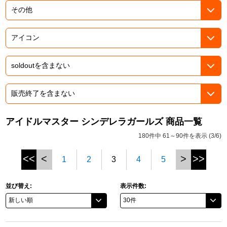
ドラゴンボール
ラブライブ！シリーズ
ラブライブ！
ラブライブ！サンシャイン‼
ラブライブ！虹ヶ咲学園スクールアイドル同好会
アイドルマスター シンデレラガールズ 商品一覧
180件中 61～90件を表示 (3/6)
ラブライブ！スーパースター!!
<<
<
>
>>
1
2
3
4
5
アイドリッシュセブン
モフモフパレード
並び替え:
表示件数: