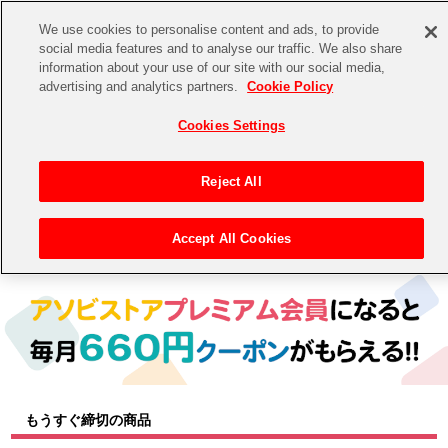
We use cookies to personalise content and ads, to provide
social media features and to analyse our traffic. We also share
information about your use of our site with our social media,
CHANNEL
STORE
EVENT
advertising and analytics partners.
Cookie Policy
グッズ
ゲーム
電子書籍
CD / Blu-ray
Cookies Settings
キャラクター
ジャンル
CHANNEL
アイドルマスターシリーズ
イベントグッズ
【重要】二段階認証設定およびID・パスワード管理のお願い
Reject All
ASOBI CHANNEL TOP
トイ・ホビー
アイドルマスター
【重要】「代金引換」決済および納品書同梱の終了のお知らせ
Accept All Cookies
トップ
生活雑貨
> キャラクター >
アイドルマスター シリーズ
> アイドルマスター シンデレラガールズ
STORE
アイドルマスター シンデレラガールズ
ASOBI STORE TOP
グッズ
アイドルマスター ミリオンライブ！
ゲーム
電子書籍
アイドルマスター SideM
CD / Blu-ray
アイドルマスター シャイニーカラーズ
もうすぐ締切の商品
EVENT
学園アイドルマスター