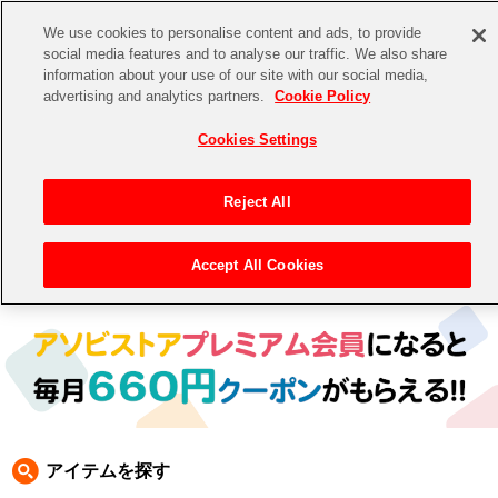
We use cookies to personalise content and ads, to provide
social media features and to analyse our traffic. We also share
information about your use of our site with our social media,
CHANNEL
STORE
EVENT
advertising and analytics partners.
Cookie Policy
グッズ
ゲーム
電子書籍
CD / Blu-ray
Cookies Settings
キャラクター
ジャンル
CHANNEL
アイドルマスターシリーズ
イベントグッズ
【重要】二段階認証設定およびID・パスワード管理のお願い
Reject All
ASOBI CHANNEL TOP
トイ・ホビー
アイドルマスター
【重要】「代金引換」決済および納品書同梱の終了のお知らせ
Accept All Cookies
トップ
生活雑貨
> キャラクター > 鉄拳
STORE
アイドルマスター シンデレラガールズ
ASOBI STORE TOP
グッズ
アイドルマスター ミリオンライブ！
ゲーム
電子書籍
アイドルマスター SideM
CD / Blu-ray
アイドルマスター シャイニーカラーズ
アイテムを探す
EVENT
学園アイドルマスター