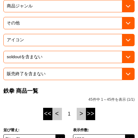
ASOBI TICKET
ASOBI STAGE
プロジェクトアイマス ヴイアライヴ
その他先行受付
テイルズ オブ シリーズ
電音部
プレミアム会員とは
鉄拳
太鼓の達人
ACE COMBAT
鉄拳 商品一覧
パックマン
45件中 1～45件を表示 (1/1)
ナムコクラシック
<<
<
>
>>
1
スサノオマジック
並び替え:
表示件数:
ガンダムシリーズ