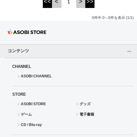
<<
<
>
>>
1
ドラゴンボール
0件中 0～0件を表示 (1/1)
ラブライブ！シリーズ
ラブライブ！
コンテンツ
ラブライブ！サンシャイン‼
CHANNEL
ラブライブ！虹ヶ咲学園スクールアイドル同好会
ASOBI CHANNEL
ラブライブ！スーパースター!!
STORE
アイドリッシュセブン
ASOBI STORE
グッズ
モフモフパレード
ゲーム
電子書籍
CD / Blu-ray