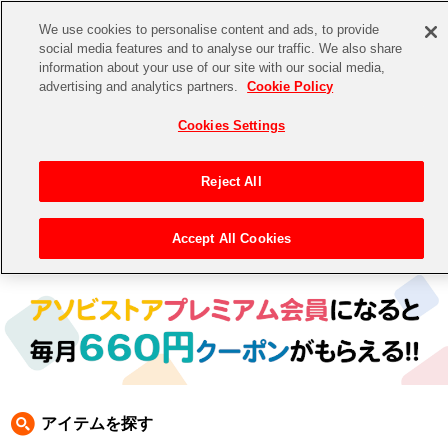
We use cookies to personalise content and ads, to provide
social media features and to analyse our traffic. We also share
information about your use of our site with our social media,
CHANNEL
STORE
EVENT
advertising and analytics partners.
Cookie Policy
グッズ
ゲーム
電子書籍
CD / Blu-ray
Cookies Settings
キャラクター
ジャンル
CHANNEL
アイドルマスターシリーズ
イベントグッズ
【重要】二段階認証設定およびID・パスワード管理のお願い
Reject All
ASOBI CHANNEL TOP
トイ・ホビー
アイドルマスター
【重要】「代金引換」決済および納品書同梱の終了のお知らせ
Accept All Cookies
トップ
生活雑貨
> 商品ジャンル >
生活雑貨
> カレンダー
STORE
アイドルマスター シンデレラガールズ
ASOBI STORE TOP
グッズ
アイドルマスター ミリオンライブ！
ゲーム
電子書籍
アイドルマスター SideM
CD / Blu-ray
アイドルマスター シャイニーカラーズ
アイテムを探す
EVENT
学園アイドルマスター