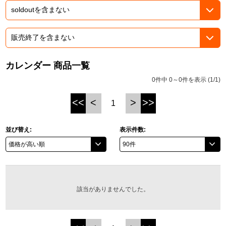
ASOBI TICKET
ASOBI STAGE
プロジェクトアイマス ヴイアライヴ
その他先行受付
テイルズ オブ シリーズ
カレンダー 商品一覧
電音部
プレミアム会員とは
0件中 0～0件を表示 (1/1)
鉄拳
<<
<
>
>>
1
太鼓の達人
並び替え:
表示件数:
ACE COMBAT
パックマン
ナムコクラシック
該当がありませんでした。
スサノオマジック
ガンダムシリーズ