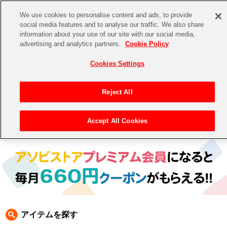
We use cookies to personalise content and ads, to provide
social media features and to analyse our traffic. We also share
information about your use of our site with our social media,
CHANNEL
STORE
EVENT
advertising and analytics partners.
Cookie Policy
グッズ
ゲーム
電子書籍
CD / Blu-ray
Cookies Settings
キャラクター
ジャンル
CHANNEL
アイドルマスターシリーズ
イベントグッズ
【重要】二段階認証設定およびID・パスワード管理のお願い
Reject All
ASOBI CHANNEL TOP
トイ・ホビー
アイドルマスター
【重要】「代金引換」決済および納品書同梱の終了のお知らせ
Accept All Cookies
トップ
生活雑貨
> 商品ジャンル >
生活雑貨
> カレンダー
STORE
アイドルマスター シンデレラガールズ
ASOBI STORE TOP
グッズ
アイドルマスター ミリオンライブ！
ゲーム
電子書籍
アイドルマスター SideM
CD / Blu-ray
アイドルマスター シャイニーカラーズ
アイテムを探す
EVENT
学園アイドルマスター