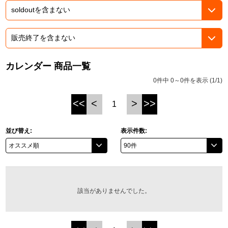
ASOBI TICKET
ASOBI STAGE
プロジェクトアイマス ヴイアライヴ
その他先行受付
テイルズ オブ シリーズ
カレンダー 商品一覧
電音部
プレミアム会員とは
0件中 0～0件を表示 (1/1)
鉄拳
<<
<
>
>>
1
太鼓の達人
並び替え:
表示件数:
ACE COMBAT
パックマン
ナムコクラシック
該当がありませんでした。
スサノオマジック
ガンダムシリーズ