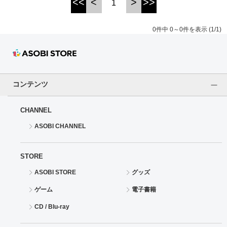
<<
<
>
>>
1
ドラゴンボール
0件中 0～0件を表示 (1/1)
ラブライブ！シリーズ
ラブライブ！
コンテンツ
ラブライブ！サンシャイン‼
CHANNEL
ラブライブ！虹ヶ咲学園スクールアイドル同好会
ASOBI CHANNEL
ラブライブ！スーパースター!!
STORE
アイドリッシュセブン
ASOBI STORE
グッズ
モフモフパレード
ゲーム
電子書籍
CD / Blu-ray